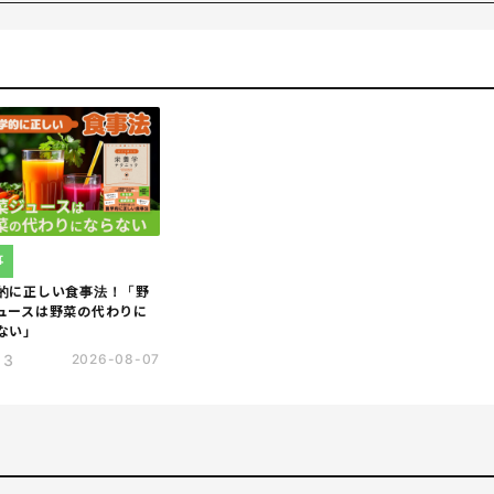
クフェラー大学医生化学講座などで、糖尿病合併症の原因として注目
を世界で初めて開発し、『The New England Journal of
のトップジャーナルにＡＧＥに関する論文を筆頭著者として発表。1996年よ
教授を歴任。2003年より、糖尿病をはじめとする生活習慣病、肥
開業し、延べ20万人以上の患者を診ている。雑誌、テレビにも出演
事
的に正しい食事法！「野
ュースは野菜の代わりに
らない」
13
2026-08-07