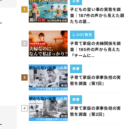
お金
子どもの習い事の実態を調
1
査｜187件の声から見えた親
たちの葛…
しつけ/育児
子育て家庭の夫婦関係を調
2
査｜195件の声から見えた
「チームに…
家事
子育て家庭の家事負担の実
3
態を調査（第1回）
家事
子育て家庭の家事負担の実
4
態を調査（第2回）