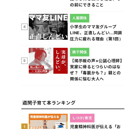
の前にできること
人間関係
小学生のママ友グループ
4
LINE、正直しんどい...同調
圧力に疲れる理由（第1回）
親子関係
【掲示板の声×公認心理師】
5
実家に帰るとつらいのはな
ぜ？「毒親かも？」親との
関係に悩む大人へ
週間子育て本ランキング
しつけ/育児
児童精神科医が伝える「お
1