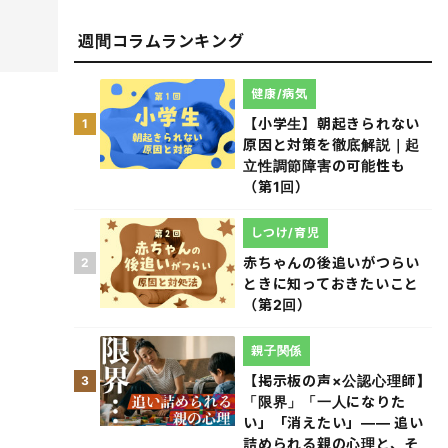
週間コラムランキング
健康/病気
【小学生】朝起きられない
1
原因と対策を徹底解説｜起
立性調節障害の可能性も
（第1回）
しつけ/育児
赤ちゃんの後追いがつらい
2
ときに知っておきたいこと
（第2回）
親子関係
【掲示板の声×公認心理師】
3
「限界」「一人になりた
い」「消えたい」―― 追い
詰められる親の心理と、そ