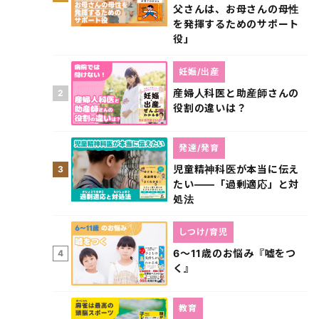
父さんは、お母さんの母性
を発揮するためのサポート
役」
妊娠/出産
産婦人科医と助産師さんの
2
役割の違いは？
発達/発育
児童精神科医が本当に伝え
3
たい――「過剰適応」と対
処法
しつけ/育児
6～11歳のお悩み『嘘をつ
4
く』
教育