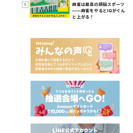
麻雀は最高の頭脳スポーツ
5
――麻雀をやるとIQがぐん
と上がる！