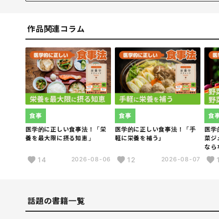
1917年、北海道大学医学部卒業。ニューヨークのロッ
されているAGEの研究を約5年間行う。この間、血中AGEの測定法
Medicine』『Science』『THE LANCET』等
作品関連コラム
り北海道大学医学部講師、2000年より久留米大学医学部
満治療のための「AGE牧田クリニック」を東京・銀座で
多数
食事
食事
食
医学的に正しい食事法！「栄
医学的に正しい食事法！「手
医学
養を最大限に摂る知恵」
軽に栄養を補う」
菜ジ
な
14
12
2026-08-06
2026-08-07
話題の書籍一覧