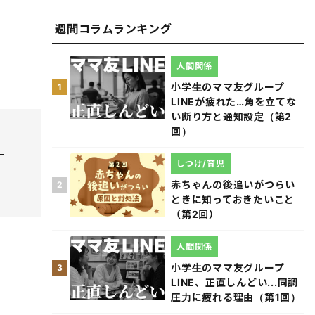
週間コラムランキング
人間関係
小学生のママ友グループ
1
LINEが疲れた…角を立てな
い断り方と通知設定（第2
回）
しつけ/育児
赤ちゃんの後追いがつらい
2
ときに知っておきたいこと
（第2回）
人間関係
小学生のママ友グループ
3
LINE、正直しんどい...同調
圧力に疲れる理由（第1回）