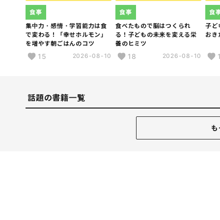
食事
食事
食
集中力・感情・学習能力は食
食べたもので脳はつくられ
子ど
で変わる！「幸せホルモン」
る！子どもの未来を変える栄
おき
を増やす朝ごはんのコツ
養のヒミツ
15
18
2026-08-10
2026-08-10
話題の書籍一覧
も