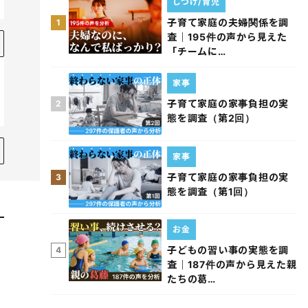
しつけ/育児
子育て家庭の夫婦関係を調
1
査｜195件の声から見えた
「チームに…
家事
子育て家庭の家事負担の実
2
態を調査（第2回）
家事
子育て家庭の家事負担の実
3
態を調査（第1回）
お金
子どもの習い事の実態を調
4
査｜187件の声から見えた親
たちの葛…