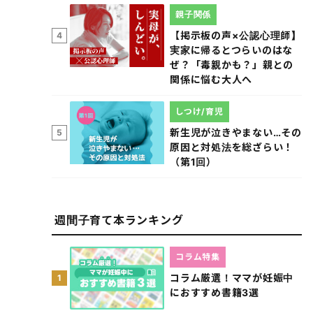
親子関係
【掲示板の声×公認心理師】
4
実家に帰るとつらいのはな
ぜ？「毒親かも？」親との
関係に悩む大人へ
しつけ/育児
新生児が泣きやまない…その
5
原因と対処法を総ざらい！
（第1回）
週間子育て本ランキング
コラム特集
コラム厳選！ママが妊娠中
1
におすすめ書籍3選