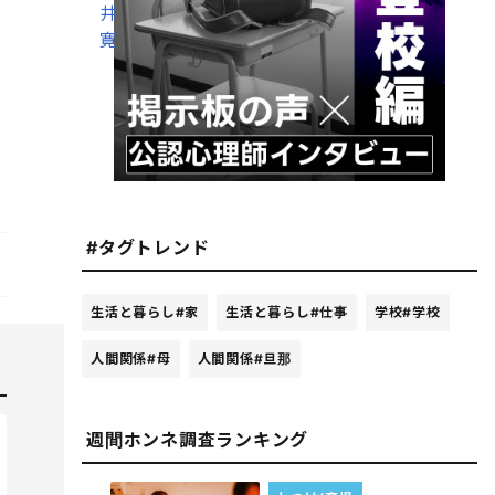
井
寛
#タグトレンド
生活と暮らし
#家
生活と暮らし
#仕事
学校
#学校
人間関係
#母
人間関係
#旦那
週間ホンネ調査ランキング