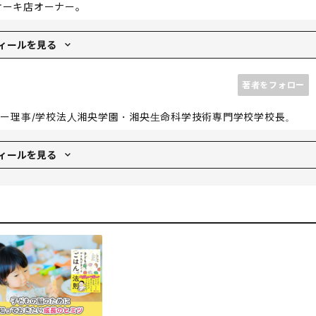
ケーキ店オーナー。
ィールを見る
の幼児食も学べる幼児教室NaturalSmile湘南」を開講。娘の誕
娘を入れたい保育園がなかったため2017年、株式会社キッズアプ
著者をフォロー
入れた保育園を創立。さらに、保育園での経験から、食を通じた発
り入れた「発達障がいを食で改善するプログラム」を用いた施設を
ター理事/学校法人湘央学園・湘央生命科学技術専門学校学校長。
支援施設をプロデュースしている。また発達障がい児施設の開設、
ィールを見る
部卒業後、胸部外科分野で研鑽。1991年、米国留学、植え込み型人工
センターに所属以来救急医療に30年間最前線で働き、10000人以
療支援に従事。多くのドラマ、映画の医療監修を手掛け、一部出演。
また三重大学でのgifted児童研究などで、年間50以上の講義、