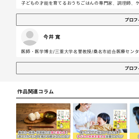
子どもの才能を育てるおうちごはんの専門家、調理師、
プロフィール
プロフ
1980年生、神奈川出身。服部栄養専門学校卒業。「3歳まで
生を機に、モンテッソーリ教育に基づく幼児教育を学ぶ。
今井 寛
ローチを設立し、食べることから発達を促す育脳を取り
達障がいの改善に着目し、日本で唯一の分子栄養学を取
医師・医学博士/三重大学名誉教授/桑名市総合医療セン
立ち上げ、トータルで3つの保育園、7つの発達障がい児
運営のコンサル業も行う。
プロフィール
プロフ
1960年、埼玉県蕨市生まれ。1984年、北里大学医学
肺を2年間研究。1993年、帰国。北里大学病院救命救急
上の死に関わる。1995年1月、阪神淡路大震災への医
作品関連コラム
救急現場ばかりでなく様々な角度からの社会貢献を目指す。
講演をこなす。