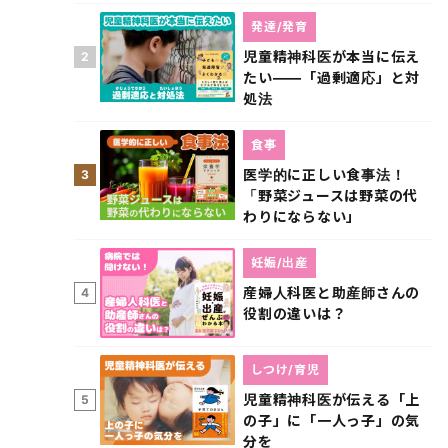
発達/発育
児童精神科医が本当に伝え
2
たい――「過剰適応」と対
処法
食事
医学的に正しい食事法！
3
「野菜ジュースは野菜の代
わりにならない」
妊娠/出産
産婦人科医と助産師さんの
4
役割の違いは？
しつけ/育児
児童精神科医が伝える「上
5
の子」に「一人っ子」の気
分を