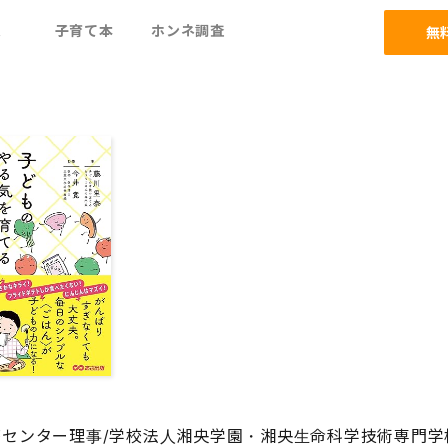
ム
子育て本
ホンネ調査
無
療センター理事/学校法人湘央学園・湘央生命科学技術専門学