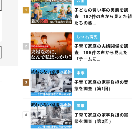
お金
子どもの習い事の実態を調
1
査｜187件の声から見えた親
たちの葛…
しつけ/育児
子育て家庭の夫婦関係を調
2
査｜195件の声から見えた
「チームに…
家事
子育て家庭の家事負担の実
3
態を調査（第1回）
家事
子育て家庭の家事負担の実
4
態を調査（第2回）