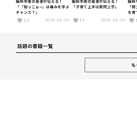
脳科学者の著者が伝える！
脳科学者の著者が伝える！
脳科
「「抱っこぉ~」は痛みを学ぶ
「子育て上手は質問上手」
「努
チャンス？」
を育
23
17
2026-08-07
2026-08-07
話題の書籍一覧
も