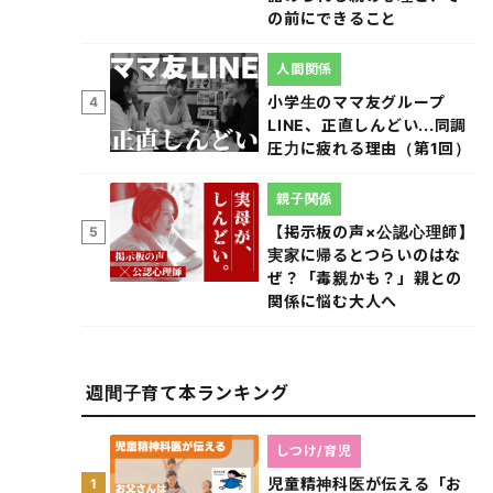
の前にできること
人間関係
小学生のママ友グループ
4
LINE、正直しんどい...同調
圧力に疲れる理由（第1回）
親子関係
【掲示板の声×公認心理師】
5
実家に帰るとつらいのはな
ぜ？「毒親かも？」親との
関係に悩む大人へ
週間子育て本ランキング
しつけ/育児
児童精神科医が伝える「お
1