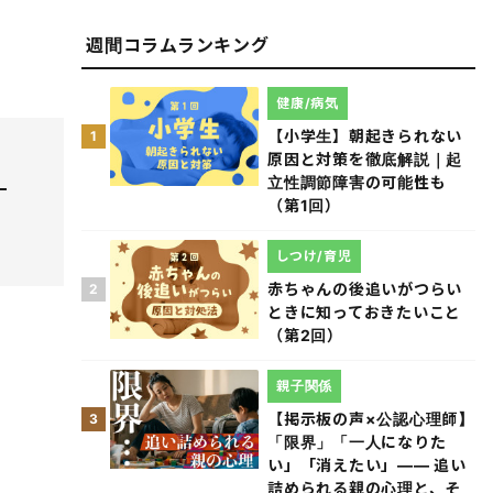
週間コラムランキング
健康/病気
【小学生】朝起きられない
1
原因と対策を徹底解説｜起
立性調節障害の可能性も
（第1回）
しつけ/育児
赤ちゃんの後追いがつらい
2
ときに知っておきたいこと
（第2回）
親子関係
【掲示板の声×公認心理師】
3
「限界」「一人になりた
い」「消えたい」―― 追い
詰められる親の心理と、そ