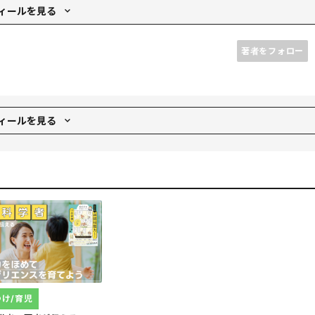
ィールを見る
卒。
人とそうでない人の違いを研究する会社を設立。世界的に成功して
著者をフォロー
を展開し、全国の200以上の幼稚園や教育機関の現場に携わり、
ディア出演も多数。
た本当に伝わるコツ』(アスコム)、『1万人の才能を引き出してき
P研究所）など、海外も含めて40万部を突破。
ィールを見る
8年からイラストレーターとして活動している。現在は3児の母、仙
、小さな子どもとの被災経験を子育て世代に伝える活動がライフワー
多数。
つけ/育児