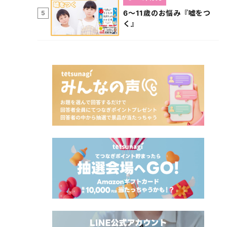
6～11歳のお悩み『嘘をつ
5
く』