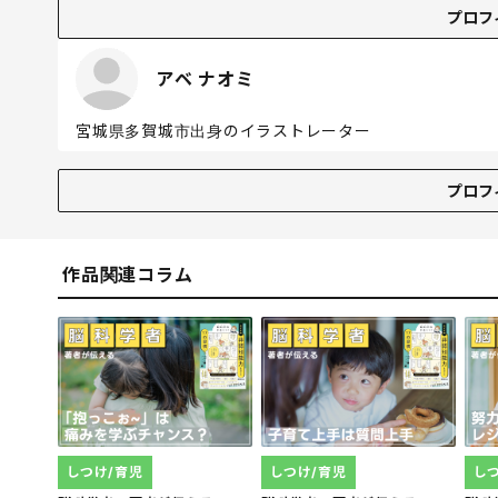
プロフィール
プロフ
東京工業大学（現・東京科学大学）大学院生命情報専攻
博士号を取得後、特許庁を経て、2008年にうまくいく
アベ ナオミ
いる人たちの脳科学的なノウハウや、才能を引き出す方法
これまで3万人以上に講演会を提供。テレビなどの各種メ
宮城県多賀城市出身のイラストレーター
著書は『結局、どうしたら伝わるのか？脳科学が導き出し
た脳科学者が教える「やりたいこと」の見つけ方』（PH
プロフィール
プロフ
日本デザイナー芸術学院仙台校でイラストを学び、200
台を拠点に執筆活動中。2011年東日本大震災で被災し
ク。防災士の資格を取得し防災セミナー講師の他、著書
作品関連コラム
しつけ/育児
しつけ/育児
し