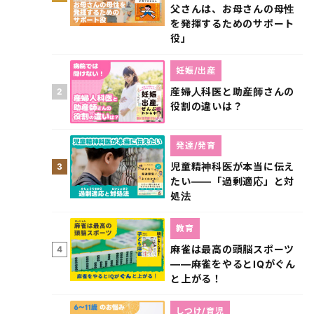
父さんは、お母さんの母性
を発揮するためのサポート
役」
妊娠/出産
産婦人科医と助産師さんの
2
役割の違いは？
発達/発育
児童精神科医が本当に伝え
3
たい――「過剰適応」と対
処法
教育
麻雀は最高の頭脳スポーツ
4
――麻雀をやるとIQがぐん
と上がる！
しつけ/育児