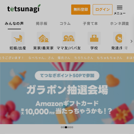
無料登録
ログイン
メニュー
みんなの声
掲示板
コラム
子育て本
ホンネ調査
係
妊娠/出産
実家/義実家
ママ友/パパ友
学校
発達/発育
べちゃん。さん
薙氏さん
ちろりんさん
もちゅもちゅさん
まほろばさん
あっきーさ