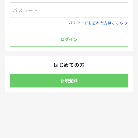
パスワード
パスワードを忘れた方はこちら
受付終了
ログイン
理解できない旦那のリフレッシュ方法は？
回答締切
2025.06.28 23:59
回答方法
自由記述
プレゼント方法
メール
はじめての方
42
ポイント 15P
Amazonギフトカード 100円分 2名
新規登録
夫婦関係
メンタルケア