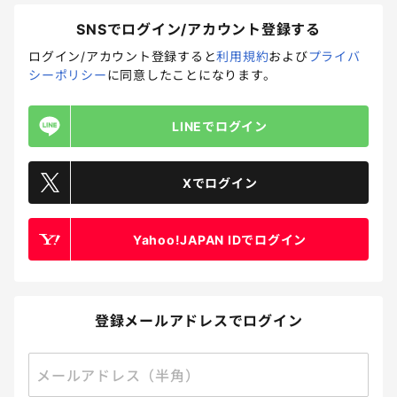
SNSでログイン/アカウント登録する
ログイン/アカウント登録すると
利用規約
および
プライバ
シーポリシー
に同意したことになります。
受付終了
LINEでログイン
ドラえもんが子育てを助けてくれる！どのアイテムをどんな
風に使う？
回答締切
2025.06.28 23:59
Xでログイン
回答方法
自由記述
プレゼント方法
メール
45
Yahoo!JAPAN IDでログイン
ポイント 15P
Amazonギフトカード 100円分 2名
しつけ/育児
家事
食事
登録メールアドレスでログイン
メールアドレス（半角）