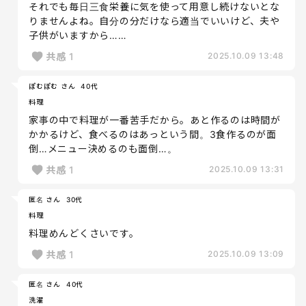
それでも毎日三食栄養に気を使って用意し続けないとな
りませんよね。自分の分だけなら適当でいいけど、夫や
子供がいますから……
共感
1
2025.10.09 13:48
ぽむぽむ さん
40代
料理
家事の中で料理が一番苦手だから。あと作るのは時間が
かかるけど、食べるのはあっという間。3食作るのが面
倒…メニュー決めるのも面倒…。
共感
1
2025.10.09 13:31
匿名 さん
30代
料理
料理めんどくさいです。
共感
1
2025.10.09 13:09
匿名 さん
40代
洗濯