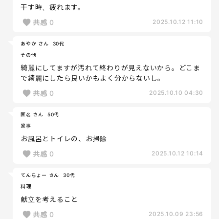
干す時、疲れます。
共感
0
2025.10.12 11:10
あやか さん
30代
その他
綺麗にしてますが汚れて終わりが見えないから。どこま
で綺麗にしたら良いかもよく分からないし。
共感
0
2025.10.10 04:30
匿名 さん
50代
家事
お風呂とトイレの、お掃除
共感
0
2025.10.12 10:14
てんちょー さん
30代
料理
献立を考えること
共感
0
2025.10.09 23:56