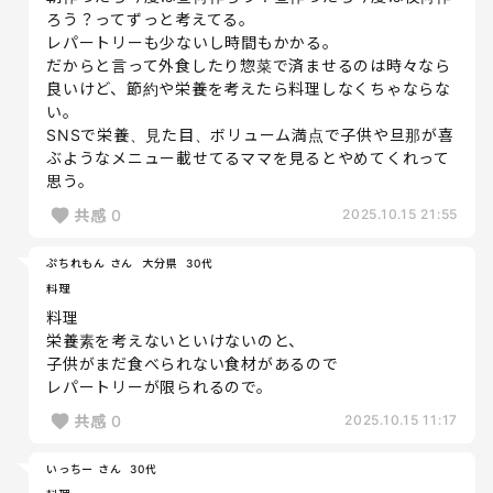
ろう？ってずっと考えてる。
レパートリーも少ないし時間もかかる。
だからと言って外食したり惣菜で済ませるのは時々なら
良いけど、節約や栄養を考えたら料理しなくちゃならな
い。
SNSで栄養、見た目、ボリューム満点で子供や旦那が喜
ぶようなメニュー載せてるママを見るとやめてくれって
思う。
共感
0
2025.10.15 21:55
ぷちれもん さん
大分県
30代
料理
料理
栄養素を考えないといけないのと、
子供がまだ食べられない食材があるので
レパートリーが限られるので。
共感
0
2025.10.15 11:17
いっちー さん
30代