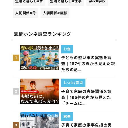
生活と暮らし
#家
生活と暮らし
#仕事
学校
#学校
人間関係
#母
人間関係
#旦那
週間ホンネ調査ランキング
お金
子どもの習い事の実態を調
1
査｜187件の声から見えた親
たちの葛…
しつけ/育児
子育て家庭の夫婦関係を調
2
査｜195件の声から見えた
「チームに…
家事
子育て家庭の家事負担の実
3