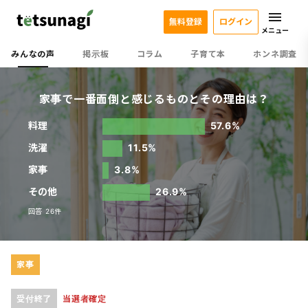
無料登録
ログイン
メニュー
みんなの声
掲示板
コラム
子育て本
ホンネ調査
家事で一番面倒と感じるものとその理由は？
料理
57.6%
洗濯
11.5%
家事
3.8%
その他
26.9%
回答 26件
家事
受付終了
当選者確定