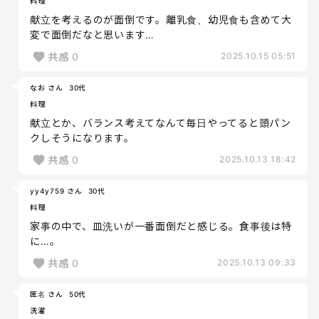
料理
献立を考えるのが面倒です。離乳食、幼児食も含めて大
変で面倒だなと思います…
共感
0
2025.10.15 05:51
なお さん
30代
料理
献立とか、バランス考えてなんて毎日やってると頭パン
クしそうになります。
共感
0
2025.10.13 18:42
yy4y759 さん
30代
料理
家事の中で、皿洗いが一番面倒だと感じる。食事後は特
に…。
共感
0
2025.10.13 09:33
匿名 さん
50代
洗濯