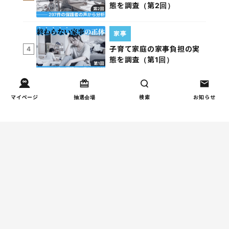
態を調査（第2回）
家事
子育て家庭の家事負担の実
4
態を調査（第1回）
マイページ
抽選会場
検索
お知らせ
週間コラムランキング
しつけ/育児
赤ちゃんの後追いがつらい
1
ときに知っておきたいこと
（第2回）
健康/病気
【小学生】朝起きられない
2
原因と対策を徹底解説｜起