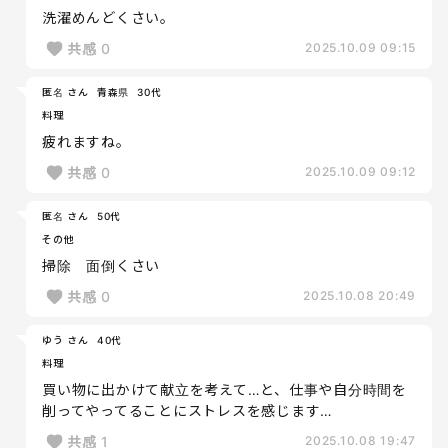
洗濯めんどくさい。
共感
0
2025.10.09 09:15
匿名 さん
青森県
30代
料理
疲れますね。
共感
0
2025.10.09 09:12
匿名 さん
50代
その他
掃除 面倒くさい
共感
0
2025.10.08 20:49
ゆう さん
40代
料理
買い物に出かけて献立を考えて…と、仕事や自分時間を
削ってやってることにストレスを感じます…
共感
1
2025.10.08 19:47