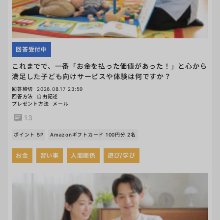
回答受付中
これまでで、一番「お金を払った価値があった！」と心から
満足した子ども向けサービスや体験は何ですか？
回答締切
2026.08.17 23:59
回答方法
自由記述
プレゼント方法
メール
13
ポイント 5P
Amazonギフトカード 100円分 2名
お金
習い事
人間関係
遊び/学び