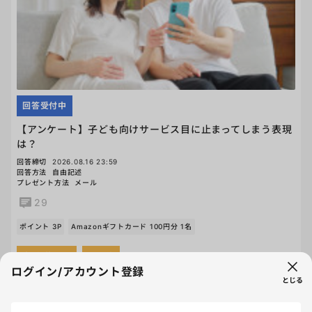
回答受付中
【アンケート】子ども向けサービス目に止まってしまう表現
は？
回答締切
2026.08.16 23:59
回答方法
自由記述
プレゼント方法
メール
29
ポイント 3P
Amazonギフトカード 100円分 1名
生活/暮らし
その他
ログイン/アカウント登録
とじる