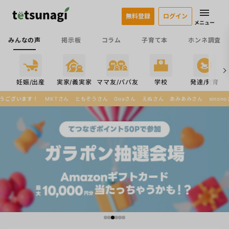
無料登録
ログイン
メニュー
みんなの声
掲示板
コラム
子育て本
ホンネ調査
係
妊娠/出産
実家/義実家
ママ友/パパ友
学校
発達/発育
さん
ともぞうさん
Goaさん
えぬさん
あみあみさん
sinonoさん
みなみんんさん