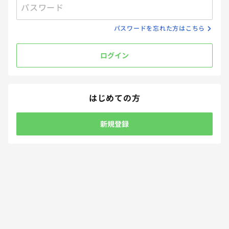
パスワード
パスワードを忘れた方はこちら
ログイン
はじめての方
新規登録
回答受付中
【アンケート】「月謝制」と「都度払い」、子どものサービ
スを利用するならどっちがスケジュール的・財布的にありが
たい？
回答締切
2026.08.15 23:59
回答方法
自由記述
プレゼント方法
メール
33