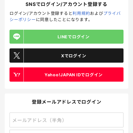
SNSでログイン/アカウント登録する
ログイン/アカウント登録すると
利用規約
および
プライバ
シーポリシー
に同意したことになります。
LINEでログイン
Xでログイン
回答受付中
祖父母からもらったお年玉やお祝い金。ちゃんと全額管理し
Yahoo!JAPAN IDでログイン
てる？リアルな管理方法を教えて！
回答締切
2026.08.15 23:59
回答方法
自由記述
プレゼント方法
メール
登録メールアドレスでログイン
32
ポイント 5P
Amazonギフトカード 100円分 2名
メールアドレス（半角）
お金
親子関係
実家/義実家
イベント
その他