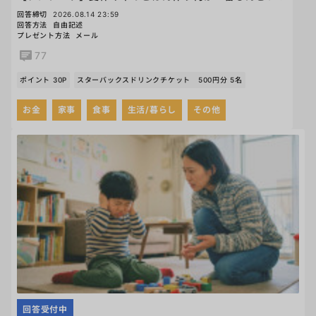
回答締切
2026.08.14 23:59
回答方法
自由記述
プレゼント方法
メール
77
ポイント 30P
スターバックスドリンクチケット 500円分 5名
お金
家事
食事
生活/暮らし
その他
回答受付中