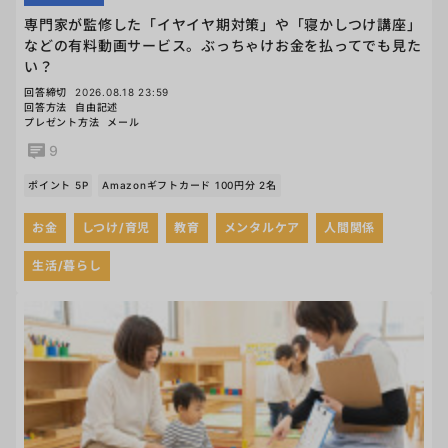
専門家が監修した「イヤイヤ期対策」や「寝かしつけ講座」
などの有料動画サービス。ぶっちゃけお金を払ってでも見た
い？
回答締切
2026.08.18 23:59
回答方法
自由記述
プレゼント方法
メール
9
ポイント 5P
Amazonギフトカード 100円分 2名
お金
しつけ/育児
教育
メンタルケア
人間関係
生活/暮らし