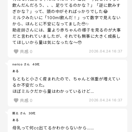
飲んだんだろう、、、足りてるのかな？」「逆に飲みす
ぎかな？」って、頭の中がそればっかりでした😂
ミルクみたいに「100ml飲んだ！」って数字で見えない
から、ほんとに不安になってました🥹✨
助産師さんには、量より赤ちゃんの様子を見るのが大事
だと言われていましたが、それでも無事に大きく成長し
てほしいから量は気になったな〜🥹
共感
0
2026.04.24 16:37
nerico さん
40代
ある
もともと小さく産まれたので、ちゃんと体重が増えてい
るか不安だった。
ほぼミルクだから量はわかっているけど…
共感
0
2026.04.24 16:37
匿名 さん
30代
ある
母乳って何cc出てるかわからないから……