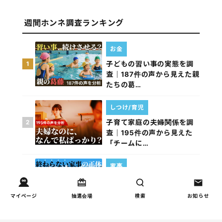
週間ホンネ調査ランキング
お金
子どもの習い事の実態を調
1
査｜187件の声から見えた親
たちの葛…
しつけ/育児
子育て家庭の夫婦関係を調
2
査｜195件の声から見えた
「チームに…
家事
子育て家庭の家事負担の実
3
態を調査（第1回）
マイページ
抽選会場
検索
お知らせ
家事