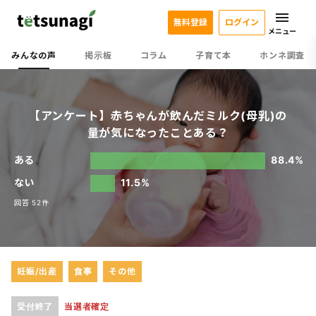
無料登録
ログイン
メニュー
みんなの声
掲示板
コラム
子育て本
ホンネ調査
【アンケート】赤ちゃんが飲んだミルク(母乳)の
量が気になったことある？
ある
88.4%
ない
11.5%
回答 52件
妊娠/出産
食事
その他
受付終了
当選者確定