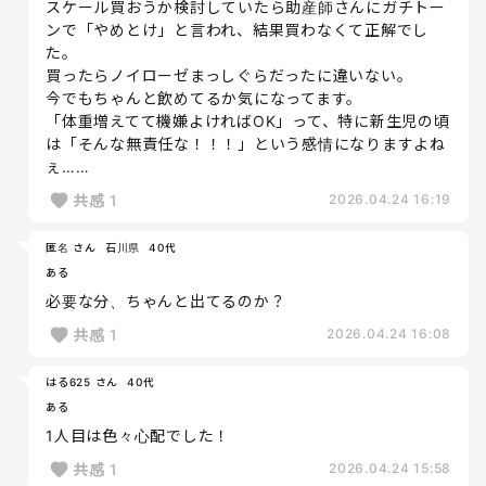
スケール買おうか検討していたら助産師さんにガチトー
ンで「やめとけ」と言われ、結果買わなくて正解でし
た。
買ったらノイローゼまっしぐらだったに違いない。
今でもちゃんと飲めてるか気になってます。
「体重増えてて機嫌よければOK」って、特に新生児の頃
は「そんな無責任な！！！」という感情になりますよね
ぇ……
共感
1
2026.04.24 16:19
匿名 さん
石川県
40代
ある
必要な分、ちゃんと出てるのか？
共感
1
2026.04.24 16:08
はる625 さん
40代
ある
1人目は色々心配でした！
共感
1
2026.04.24 15:58