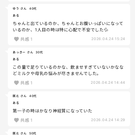
ゆう さん
40代
ある
ちゃんと出ているのか、ちゃんとお腹いっぱいになって
いるのか、1人目の時は特に心配で不安でした💦
共感
1
2026.04.24 15:24
あっきー さん
30代
ある
この量で足りているのかな、飲ませすぎていないかなな
どミルクや母乳の悩みが尽きませんでした。
共感
1
2026.04.24 14:44
匿名 さん
40代
ある
第一子の時はかなり神経質になっていた
共感
1
2026.04.24 14:29
匿名 さん
50代