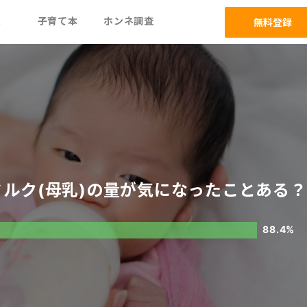
ム
子育て本
ホンネ調査
無料登録
ルク(母乳)の量が気になったことある？
88.4%