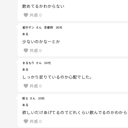
飲めてるかわからない
共感
0
星野ゲン さん
京都府
30代
ある
少ないのかなーとか
共感
0
まるもり さん
30代
ある
しっかり足りているのか心配でした。
共感
0
匿名 さん
30代
ある
欲しいだけあげてるのでどれくらい飲んでるのかわから
共感
0