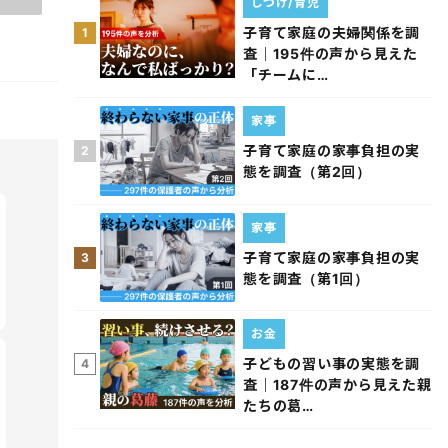
しつけ/育児
子育て家庭の夫婦関係を調
1
査｜195件の声から見えた
「チームに…
家事
子育て家庭の家事負担の実
2
態を調査（第2回）
家事
子育て家庭の家事負担の実
3
態を調査（第1回）
お金
子どもの習い事の実態を調
4
査｜187件の声から見えた親
たちの葛…