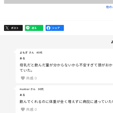
他の
よもぎ さん
40代
ある
母乳だと飲んだ量が分からないから不安すぎて頭がおか
ていた。
共感
0
maimai さん
30代
ある
飲んでくれるのに体重が全く増えずに病院に通っていた
共感
0