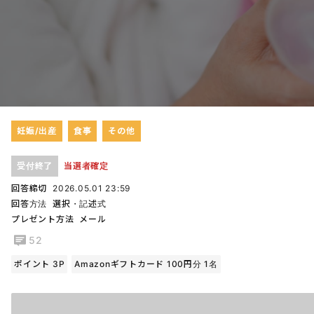
妊娠/出産
食事
その他
受付終了
当選者確定
回答締切
2026.05.01 23:59
回答方法
選択・記述式
プレゼント方法
メール
52
ポイント 3P
Amazonギフトカード 100円分 1名