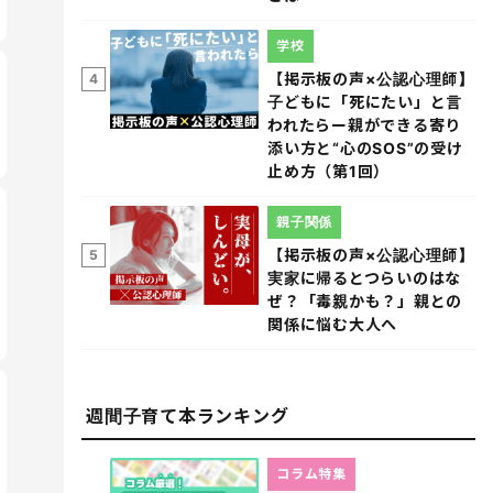
学校
【掲示板の声×公認心理師】
4
子どもに「死にたい」と言
われたらー親ができる寄り
添い方と“心のSOS”の受け
止め方（第1回）
親子関係
【掲示板の声×公認心理師】
5
実家に帰るとつらいのはな
ぜ？「毒親かも？」親との
関係に悩む大人へ
週間子育て本ランキング
コラム特集