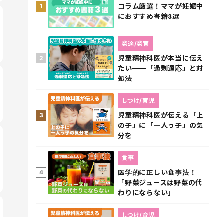
コラム厳選！ママが妊娠中
1
におすすめ書籍3選
発達/発育
児童精神科医が本当に伝え
2
たい――「過剰適応」と対
処法
しつけ/育児
児童精神科医が伝える「上
3
の子」に「一人っ子」の気
分を
食事
医学的に正しい食事法！
4
「野菜ジュースは野菜の代
わりにならない」
しつけ/育児