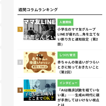
週間コラムランキング
人間関係
小学生のママ友グループ
1
LINEが疲れた…角を立てな
い断り方と通知設定（第2
回）
しつけ/育児
赤ちゃんの後追いがつらい
2
ときに知っておきたいこと
（第2回）
インタビュー
『AIは臨床試験を経ていな
3
い薬』──生成AI時代に親
が手放してはいけない視点
とは