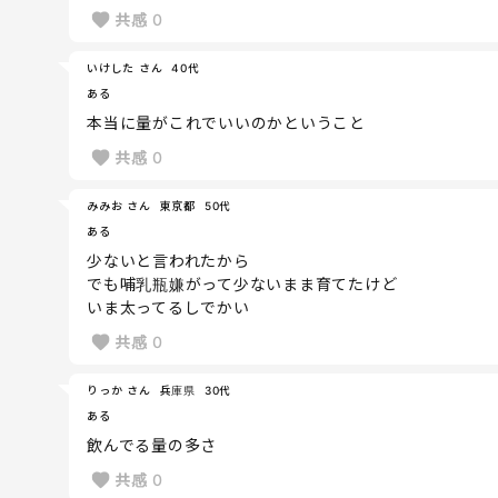
共感
0
いけした さん
40代
ある
本当に量がこれでいいのかということ
共感
0
みみお さん
東京都
50代
ある
少ないと言われたから
でも哺乳瓶嫌がって少ないまま育てたけど
いま太ってるしでかい
共感
0
りっか さん
兵庫県
30代
ある
飲んでる量の多さ
共感
0