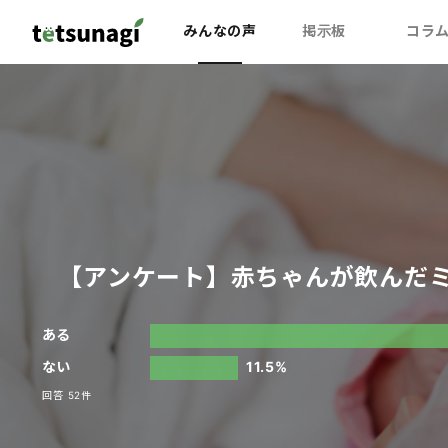
みんなの声
掲示板
コラ
【アンケート】赤ちゃんが飲んだミ
ある
ない
11.5%
回答 52件