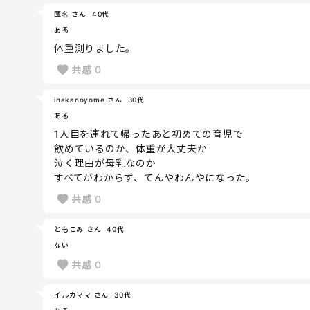
匿名 さん
40代
ある
体重測りました。
共感
0
inakanoyome さん
30代
ある
1人目を連れて帰ったあと初めての育児で
飲めているのか、体重が大丈夫か
泣く理由が母乳なのか
すべてがわからず、てんやわんやになった。
共感
0
ともこみ さん
40代
ない
共感
0
イルカママ さん
30代