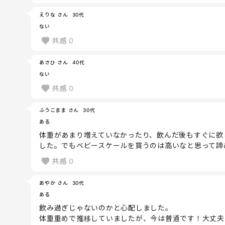
えりな さん
30代
ない
共感
0
あさひ さん
40代
ない
共感
0
ふうこまま さん
30代
ある
体重があまり増えていなかったり、飲んだ後もすぐに欲
した。でもベビースケールを買うのは高いなと思って諦
共感
0
あやか さん
30代
ある
飲み過ぎじゃないのかと心配しました。
体重重めで推移していましたが、今は普通です！大丈夫