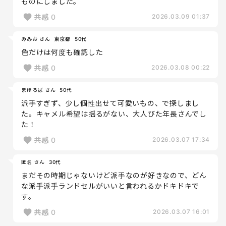
ものにしました。
共感
0
2026.03.09 01:37
みみお さん
東京都
50代
色だけは何度も確認した
共感
0
2026.03.08 00:22
まほろば さん
50代
派手すぎず、少し個性出せて可愛いもの、で探しまし
た。キャメル希望は揺るがない、大人びた年長さんでし
た！
共感
0
2026.03.07 17:34
匿名 さん
30代
まだその時期じゃないけど派手なのが好きなので、どん
な派手派手ランドセルがいいと言われるかドキドキで
す。
共感
0
2026.03.07 16:01