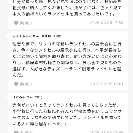
自分が買った時、色々と見て選ぶのではなく、特価品を
祖父母が購入してくれました。我が子には、色々と見て
本人の納得のいくランドセルを買ってあげたいです。
共感
1
2026.03.05 17:59
まるまるまる さん
東京都
40代
理想や夢で、リリコの可愛いランドセルの展示会にも行
き、色々なランドセルの展示会にも行き、本革が長持ち
だよと聞いて資料を取り寄せ、軽い方がいいよと心変わ
りし、結局素材も軽さも関係なく、展示会で見たものも
選ばず、大好きなディズニーランド限定ランドセルを選
んだ。
共感
1
2026.03.05 15:01
ぽけみん さん
20代
赤色がいい！と言ってランドセルを買ってもらったが、
小学校に行ったら私以外みんな学校の黄色いリュックサ
ックのようなもので通学していた。ランドセルを買って
いる人が誰も居なかった、、
共感
0
2026.03.05 13:45