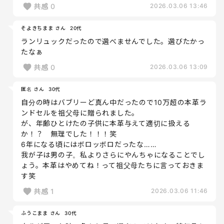
共感
0
2026.03.06 13:46
そよきちまま さん
20代
ランリュックだったので選べませんでした。選びたかっ
たなぁ
共感
0
2026.03.06 13:09
匿名 さん
30代
自分の時はバブリーど真ん中だったので10万超の本革ラ
ンドセルを祖父母に贈られました。
が、年齢ひとけたの子供に本革与えて適切に扱える
か！？ 無理でした！！！笑
6年になる頃にはボロッボロだったな……
我が子は男の子。私よりさらにやんちゃになることでし
ょう。本革はやめてね！って祖父母たちに言っておきま
す笑
共感
1
2026.03.06 11:46
ふうこまま さん
30代