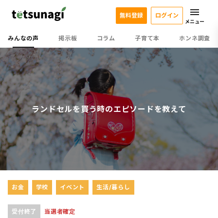
無料登録
ログイン
メニュー
みんなの声
掲示板
コラム
子育て本
ホンネ調査
ランドセルを買う時のエピソードを教えて
お金
学校
イベント
生活/暮らし
受付終了
当選者確定