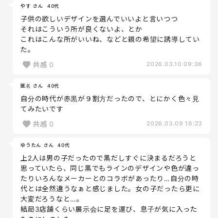
やす さん
40代
子供の欲しいデザインを選んでいいよと言いつつ
それはこういう所が良くないよ、とか
これはこんな所がいいね、などと親の希望に誘導してい
た。
共感
0
2026.03.10 09:36
匿名 さん
40代
自分の時代が赤黒が９割方だったので、とにかく色々見
てみたいです
共感
0
2026.03.09 16:23
ゆうたん さん
40代
上2人は男の子だったので黒だしすぐに決まるだろうと
思っていたら、同じ黒でもラインのデザインや色が違っ
たりいろんなメーカーとのコラボがあったり…自分の時
代とは全然違うなぁと感じました。女の子だったら更に
大変だろうなと…。
結局3店舗くらい展示会に足を運び、息子が気に入った