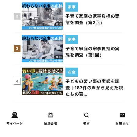
家事
子育て家庭の家事負担の実
2
態を調査（第2回）
家事
子育て家庭の家事負担の実
3
態を調査（第1回）
お金
子どもの習い事の実態を調
4
査｜187件の声から見えた親
たちの葛…
週間コラムランキング
マイページ
抽選会場
検索
お知らせ
しつけ/育児