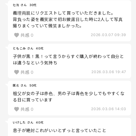
七海 さん
30代
義理両親にリクエストして買っていただきました。
背負った姿を義実家で初お披露目した時に2人して写真
撮りまくっていて微笑ましかった。
共感
0
2026.03.07 09:39
ともこみ さん
40代
子供が黒！黒！って言うからすぐ購入が終わって自分と
は違うなという気持ち
共感
0
2026.03.06 19:47
匿名 さん
50代
祖父が女の子は赤色、男の子は青色を少しでもやすくな
る日に買っています
共感
0
2026.03.06 14:03
いけした さん
40代
息子が絶対これがいいとずっと言っていたこと