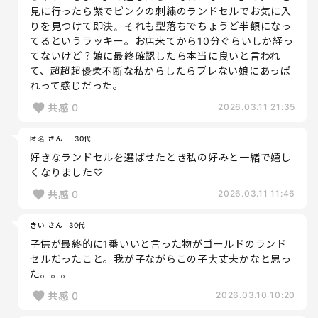
見に行ったら紫でピンクの刺繍のランドセルでお気に入
りを見つけて即決。それも型落ちでちょうど半額になっ
てるというラッキー。お店来てから10分ぐらいしか経っ
てないけど？娘に最終確認したら本当に良いと言われ
て、超超超優柔不断な私からしたらブレない娘にあっぱ
れって感じだった。
共感
0
2026.03.11 21:35
匿名 さん
30代
好きなランドセルを選ばせたとき私の好みと一緒で嬉し
くなりました♡
共感
0
2026.03.11 11:46
きい さん
30代
子供が最終的に1番いいと言った物がゴールドのランド
セルだったこと。我が子ながらこの子大丈夫かなと思っ
た。。。
共感
0
2026.03.10 10:20