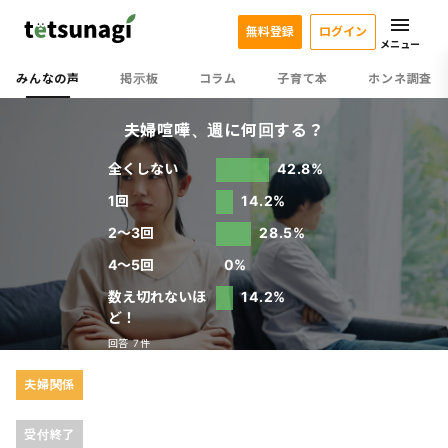
無料登録
ログイン
メニュー
みんなの声
掲示板
コラム
子育て本
ホンネ調査
夫婦喧嘩、週に何回する？
全くしない
42.8%
1回
14.2%
2～3回
28.5%
4～5回
0%
数え切れないほ
14.2%
ど！
回答 7件
夫婦関係
受付終了