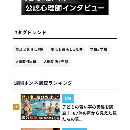
#タグトレンド
生活と暮らし
#家
生活と暮らし
#仕事
学校
#学校
人間関係
#母
人間関係
#旦那
週間ホンネ調査ランキング
お金
子どもの習い事の実態を調
1
査｜187件の声から見えた親
たちの葛…