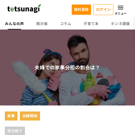
無料登録
ログイン
メニュー
みんなの声
掲示板
コラム
子育て本
ホンネ調査
夫婦での家事分担の割合は？
家事
夫婦関係
受付終了