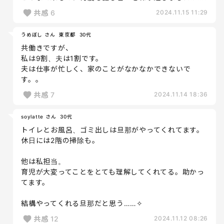
共感
6
2024.11.15 11:29
うめぼし さん
東京都
30代
共働きですが、
私は9割、夫は1割です。
夫は仕事が忙しく、家のことがなかなかできないで
す。。
共感
7
2024.11.14 18:36
soylatte さん
30代
トイレとお風呂、ゴミ出しは旦那がやってくれてます。
休日には2階の掃除も。
他は私担当。
育児が大変ってことをとても理解してくれてる。助かっ
てます。
結構やってくれる旦那だと思う……✧
共感
12
2024.11.12 08:26