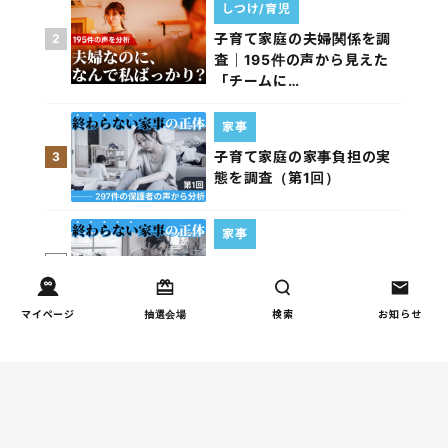
しつけ/育児
子育て家庭の夫婦関係を調
2
査｜195件の声から見えた
「チームに…
家事
子育て家庭の家事負担の実
3
態を調査（第1回）
家事
子育て家庭の家事負担の実
4
態を調査（第2回）
マイページ
抽選会場
検索
お知らせ
週間コラムランキング
健康/病気