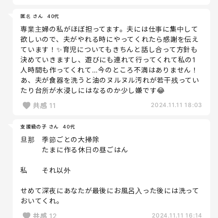
匿名 さん
40代
専業主婦の私がほぼ担ってます。夫には仕事に集中して
欲しいので、夫がやれる時にやってくれたら感謝を伝え
ています！✨育児についてもきちんと話し合って方針も
決めていきますし、遊びにも連れて行ってくれて私の1
人時間も作ってくれて…今のところ不満はありません！
あ、夫が食器を洗うと油のヌルヌル汚れが若干残ってい
たり台所が水浸しにはなるのか少し嫌です😂
共感
11
2024.11.11 18:03
支援級の子 さん
40代
旦那 季節ごとの大掃除
たまに作る休日の昼ごはん
私 それ以外
せめて深夜にあなたが最後にお風呂入った後には洗って
おいてくれ。
共感
12
2024.11.11 16:14