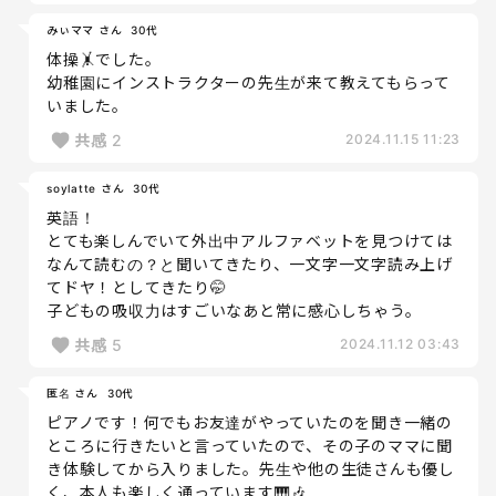
みぃママ さん
30代
体操🤸でした。
幼稚園にインストラクターの先生が来て教えてもらって
いました。
共感
2
2024.11.15 11:23
soylatte さん
30代
英語！
とても楽しんでいて外出中アルファベットを見つけては
なんて読むの？と聞いてきたり、一文字一文字読み上げ
てドヤ！としてきたり🤭
子どもの吸収力はすごいなあと常に感心しちゃう。
共感
5
2024.11.12 03:43
匿名 さん
30代
ピアノです！何でもお友達がやっていたのを聞き一緒の
ところに行きたいと言っていたので、その子のママに聞
き体験してから入りました。先生や他の生徒さんも優し
く、本人も楽しく通っています🎹🎶