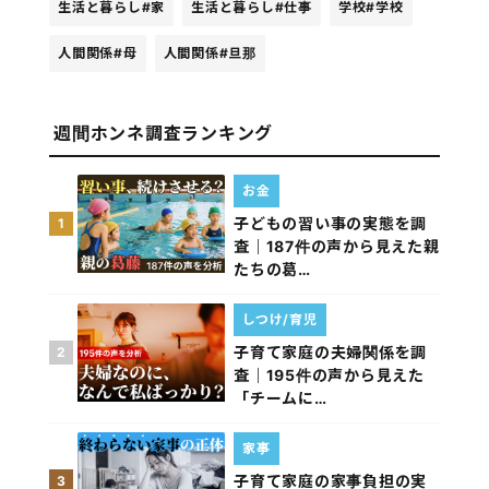
生活と暮らし
#家
生活と暮らし
#仕事
学校
#学校
人間関係
#母
人間関係
#旦那
週間ホンネ調査ランキング
お金
子どもの習い事の実態を調
1
査｜187件の声から見えた親
たちの葛…
しつけ/育児
子育て家庭の夫婦関係を調
2
査｜195件の声から見えた
「チームに…
家事
子育て家庭の家事負担の実
3