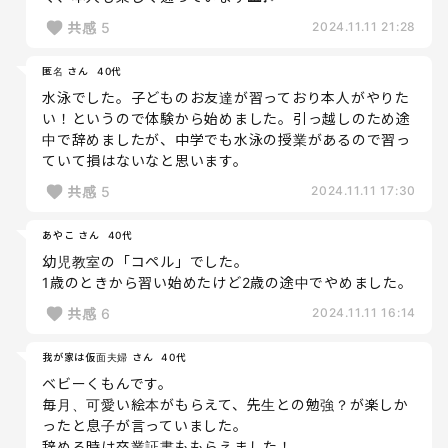
共感
5
2024.11.11 21:28
匿名 さん
40代
水泳でした。子どものお友達が習っており本人がやりた
い！というので体験から始めました。引っ越しのため途
中で辞めましたが、中学でも水泳の授業があるので習っ
ていて損はないなと思います。
共感
5
2024.11.11 17:30
あやこ さん
40代
幼児教室の「コペル」でした。
1歳のときから習い始めたけど2歳の途中でやめました。
共感
6
2024.11.11 16:14
我が家は仮面夫婦 さん
40代
ベビーくもんです。
毎月、可愛い絵本がもらえて、先生との勉強？が楽しか
ったと息子が言っていました。
辞める時は卒業証書ももらえました！