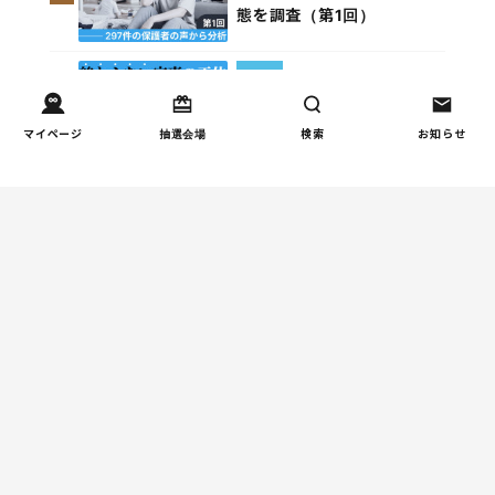
態を調査（第1回）
家事
子育て家庭の家事負担の実
4
態を調査（第2回）
マイページ
抽選会場
検索
お知らせ
週間コラムランキング
健康/病気
【小学生】朝起きられない
1
原因と対策を徹底解説｜起
立性調節障害の可能性も
（第1回）
しつけ/育児
赤ちゃんの後追いがつらい
2