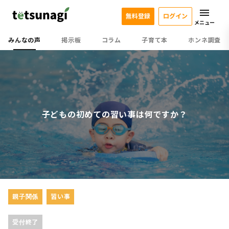
無料登録
ログイン
メニュー
みんなの声
掲示板
コラム
子育て本
ホンネ調査
子どもの初めての習い事は何ですか？
親子関係
習い事
受付終了