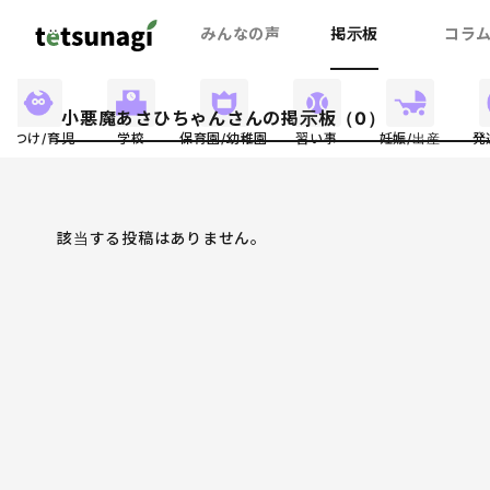
みんなの声
掲示板
コラ
小悪魔あさひちゃんさんの掲示板（0）
しつけ/育児
学校
保育園/幼稚園
習い事
妊娠/出産
発
該当する投稿はありません。