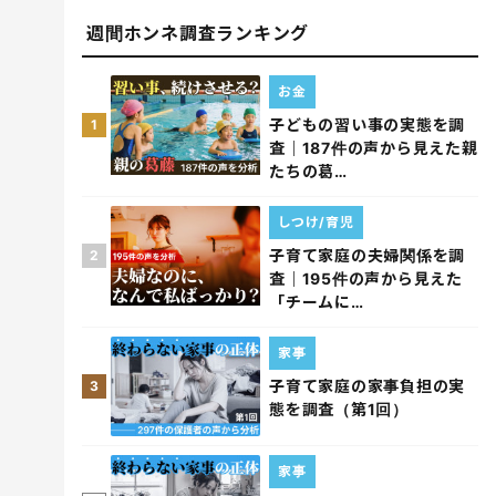
週間ホンネ調査ランキング
お金
子どもの習い事の実態を調
1
査｜187件の声から見えた親
たちの葛…
しつけ/育児
子育て家庭の夫婦関係を調
2
査｜195件の声から見えた
「チームに…
家事
子育て家庭の家事負担の実
3
態を調査（第1回）
家事