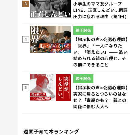
小学生のママ友グループ
3
LINE、正直しんどい...同調
圧力に疲れる理由（第1回）
親子関係
【掲示板の声×公認心理師】
4
「限界」「一人になりた
い」「消えたい」―― 追い
詰められる親の心理と、そ
の前にできること
親子関係
【掲示板の声×公認心理師】
5
実家に帰るとつらいのはな
ぜ？「毒親かも？」親との
関係に悩む大人へ
週間子育て本ランキング