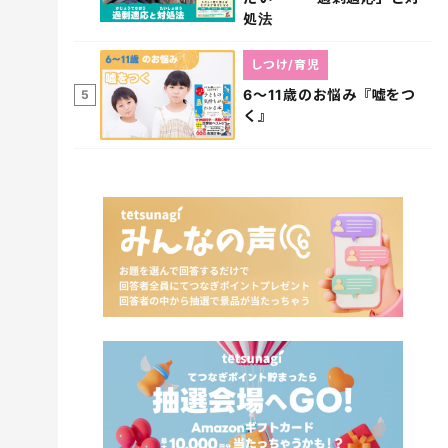
処法
しつけ/育児
6～11歳のお悩み『嘘をつ
5
く』