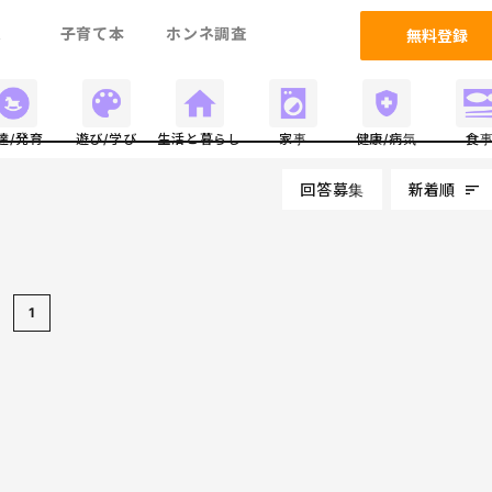
ム
子育て本
ホンネ調査
無料登録
達/発育
遊び/学び
生活と暮らし
家事
健康/病気
食
回答募集
新着順
1