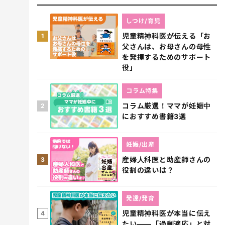
しつけ/育児
児童精神科医が伝える「お
1
父さんは、お母さんの母性
を発揮するためのサポート
役」
コラム特集
コラム厳選！ママが妊娠中
2
におすすめ書籍3選
妊娠/出産
産婦人科医と助産師さんの
3
役割の違いは？
発達/発育
児童精神科医が本当に伝え
4
たい――「過剰適応」と対