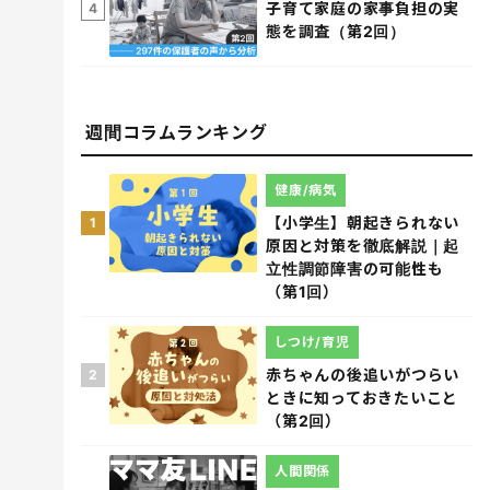
子育て家庭の家事負担の実
4
態を調査（第2回）
週間コラムランキング
健康/病気
【小学生】朝起きられない
1
原因と対策を徹底解説｜起
立性調節障害の可能性も
（第1回）
しつけ/育児
赤ちゃんの後追いがつらい
2
ときに知っておきたいこと
（第2回）
人間関係