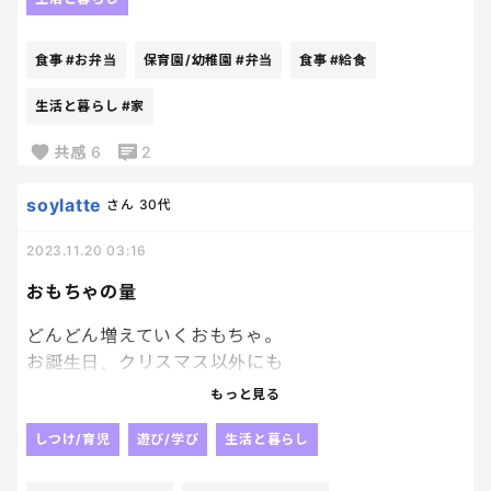
プにデザート。
絶対足りないよね〜！！
食事
#お弁当
保育園/幼稚園
#弁当
食事
#給食
そのサイズのパンなんて家だと6個食べてるよね〜！
グラタンは5皿分は食べてるよね〜！！笑
生活と暮らし
#家
おかわりはしてるらしいけど
そりゃ帰ってきてからお腹すいた、が止まらないわ
共感
6
2
けだよ。笑
soylatte
さん
30代
2023.11.20 03:16
おもちゃの量
どんどん増えていくおもちゃ。
お誕生日、クリスマス以外にも
お友達の手土産でなんやかんや頂く。
もっと見る
（みんなありがとう。笑）
加えて私達も何かにつけて
しつけ/育児
遊び/学び
生活と暮らし
よく頑張ったね！！とかってあげてるからだよね…笑