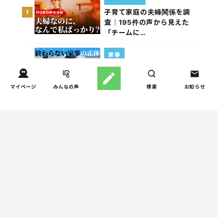
子育て家庭の夫婦関係を調
1
査｜195件の声から見えた
「チームに…
家事
子育て家庭の家事負担の実
2
態を調査（第1回）
マイページ
みんなの声
検索
お知らせ
家事
子育て家庭の家事負担の実
3
態を調査（第2回）
お金
子どもの習い事の実態を調
4
査｜187件の声から見えた親
たちの葛…