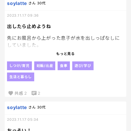
soylatte
さん
30代
2023.11.17 09:36
出したら止めようね
先にお風呂から上がった息子が水を出しっぱなしに
していました。
しかも全開で。
もっと見る
上がってきて驚愕。
いつから出てたの……
しつけ/育児
妊娠/出産
食事
遊び/学び
水分を取ったことは褒めるよ。
生活と暮らし
でもお願いだから止めて🫥
共感
2
2
soylatte
さん
30代
2023.11.17 05:34
おっそい！