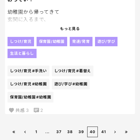
幼稚園から帰ってきて
玄関に入るまで、
玄関から手洗い場に行くまで、
もっと見る
手を洗うまで、
足を洗うまで、
しつけ/育児
保育園/幼稚園
発達/発育
遊び/学び
着替えるまで、
生活と暮らし
すべてが、おっっそい！！！
何ですんなりと動いてくれないんだろう。
しつけ/育児
#手洗い
しつけ/育児
#着替え
この一連がすんなり終わったことあったかなあ………
しつけ/育児
#幼稚園
遊び/学び
#幼稚園
保育園/幼稚園
#幼稚園
共感
3
2
1
...
37
38
39
40
41