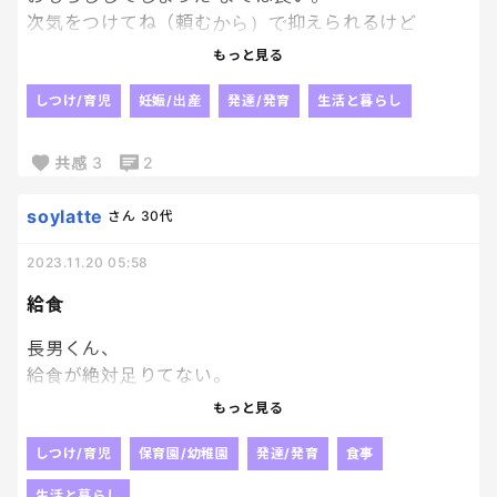
次気をつけてね（頼むから）で抑えられるけど
触ってしまって、ついたー！やだー！と、
もっと見る
壁にこすりつけるの、やめてえ。
しつけ/育児
妊娠/出産
発達/発育
生活と暮らし
共感
3
2
soylatte
さん
30代
2023.11.20 05:58
給食
長男くん、
給食が絶対足りてない。
普段から大食いで
もっと見る
週一のお弁当の量も大人くらい食べてるのに
園参観で食べている様子を見たら
しつけ/育児
保育園/幼稚園
発達/発育
食事
パン一個と小さいココットサイズのグラタンとスー
生活と暮らし