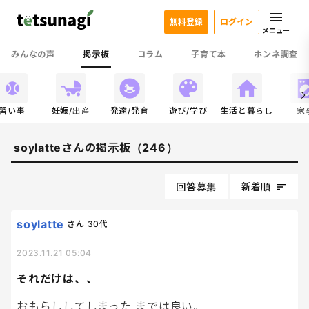
無料登録
ログイン
メニュー
みんなの声
掲示板
コラム
子育て本
ホンネ調査
習い事
妊娠/出産
発達/発育
遊び/学び
生活と暮らし
家
soylatteさんの掲示板（246）
回答募集
新着順
soylatte
さん
30代
2023.11.21 05:04
それだけは、、
おもらししてしまった までは良い。