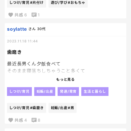
だって喜ぶ顔見たら渡したくなっちゃうんだもん。
しつけ/育児
#片付け
遊び/学び
#おもちゃ
笑
でも結局片付けで自分の首を絞めている。。
共感
6
1
そしてゴミじゃね？って思う物たちよ！！
聞けば捨てたくないってなるんだよなーーー
soylatte
さん
30代
私は、バコバコ捨てちゃうタイプなので
2023.11.18 11:44
一応聞くようにしているけど、
いらんだろー！！！と
歯磨き
いる〜！！！だらけのやりとり。
結局減らない🫠
最近長男くん夕飯食べて
そのまま寝落ちしちゃうこと多くて
夜の歯磨きサボりがち。
もっと見る
頑張って連れてってグズって暴れられても嫌で
まいっかー。と諦めちゃってる私も悪い。
しつけ/育児
妊娠/出産
発達/発育
生活と暮らし
しつけ/育児
#歯磨き
妊娠/出産
#男
共感
4
8