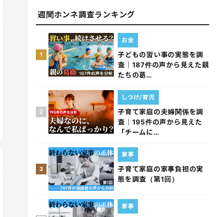
週間ホンネ調査ランキング
お金
子どもの習い事の実態を調
1
査｜187件の声から見えた親
たちの葛…
しつけ/育児
子育て家庭の夫婦関係を調
2
査｜195件の声から見えた
「チームに…
家事
子育て家庭の家事負担の実
3
態を調査（第1回）
家事