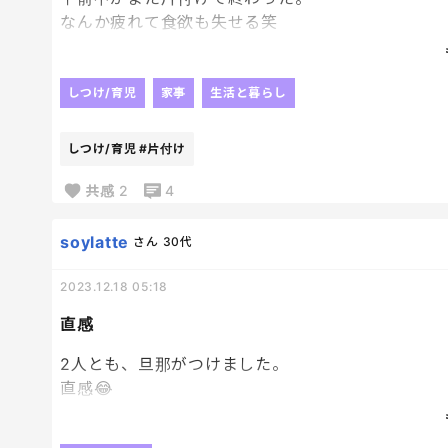
あとになって反省が活かされてなうと意味はないん
なんか疲れて食欲も失せる笑
わかってるかな😶
更にあっちにこっちに
おもちゃの収納やらを見直してると止まらくなっち
しつけ/育児
家事
生活と暮らし
しつけ/育児
#片付け
共感
2
4
soylatte
さん
30代
2023.12.18 05:18
直感
2人とも、旦那がつけました。
直感😂
上の子は車で走りながら、トンネルから出た瞬間に
下の子は、買い物中に。笑