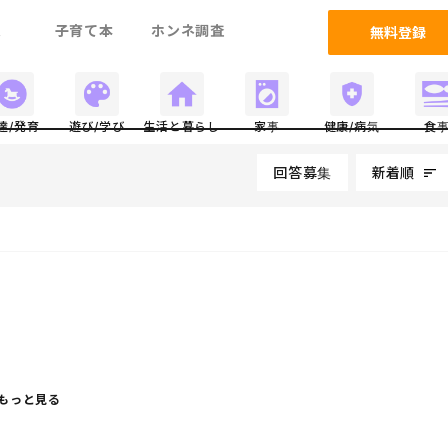
ム
子育て本
ホンネ調査
無料登録
達/発育
遊び/学び
生活と暮らし
家事
健康/病気
食
回答募集
新着順
もっと見る