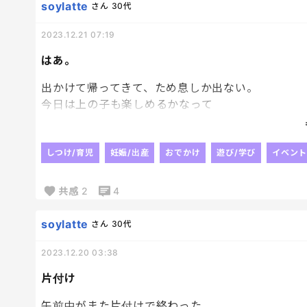
soylatte
さん
30代
2023.12.21 07:19
はあ。
出かけて帰ってきて、ため息しか出ない。
今日は上の子も楽しめるかなって
出かけてきたけど
とにかくワガママ三昧で
しつけ/育児
妊娠/出産
おでかけ
遊び/学び
イベント
やーだよ、べえー👅
共感
2
4
のオンパレード。
あーなんで連れてったんだろう。
soylatte
さん
30代
いや、どちらかとゆーと上の子メインで予定を立て
後悔した。
2023.12.20 03:38
後悔したことにまた後悔して、もうよくわかんない
片付け
帰ってきてから話して
ごめんなさいして少なからず反省してるけど
午前中がまた片付けで終わった。