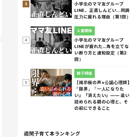
小学生のママ友グループ
3
LINE、正直しんどい...同調
圧力に疲れる理由（第1回）
人間関係
小学生のママ友グループ
4
LINEが疲れた…角を立てな
い断り方と通知設定（第2
回）
親子関係
【掲示板の声×公認心理師】
5
「限界」「一人になりた
い」「消えたい」―― 追い
詰められる親の心理と、そ
の前にできること
週間子育て本ランキング