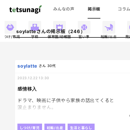
みんなの声
掲示板
コラ
soylatteさんの掲示板（246）
しつけ/育児
学校
保育園/幼稚園
習い事
妊娠/出産
発
soylatte
さん
30代
2023.12.22 13:30
感情移入
ドラマ、映画に子供やら家族の話出てくると
涙止まりません。
元々涙腺崩壊野郎だったけど、
親になってさらにひどくなったー😂
医者系は特に止まらず、
しつけ/育児
妊娠/出産
生活と暮らし