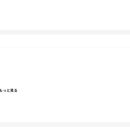
思ったけど
笑
もっと見る