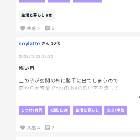
この前は娘がやたらヨダレでもたらしたんかな、と
ふと思い返して私の涙だったってわかってびっくり
生活と暮らし
#家
ドラマ見終わったあとの疲労がすごい😂😂😂
きっと私だけじゃないはず……
共感
2
5
soylatte
さん
30代
2023.12.22 05:30
怖い声
上の子が玄関の外に勝手に出てしまうので
窓から大音量でYouTubeの怖い声を流して
外には鬼がいる ってことにしたら
出なくなった。
荒業だけど、出てっちゃう方が怖かったから
しつけ/育児
妊娠/出産
生活と暮らし
安全/事故
とりあえず、効果出て良かったや。笑
共感
4
2