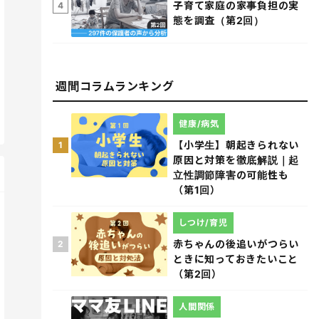
子育て家庭の家事負担の実
4
態を調査（第2回）
週間コラムランキング
健康/病気
【小学生】朝起きられない
1
原因と対策を徹底解説｜起
立性調節障害の可能性も
（第1回）
しつけ/育児
赤ちゃんの後追いがつらい
2
ときに知っておきたいこと
（第2回）
人間関係