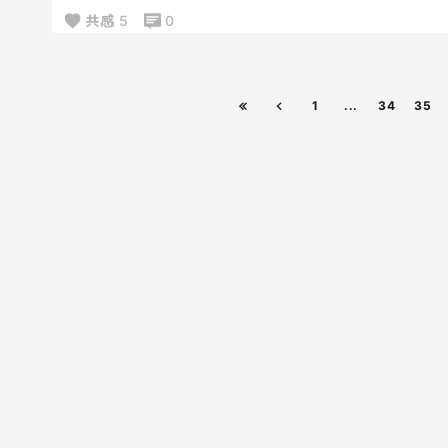
下の子が色々主張するようになったりすれば
共感
5
0
また難しくなるだろうから
今のうちに小さな息子と 2人きり を味わいたい♡
あー想像するだけで楽しい♪
1
...
34
35
叶えたいなあ〜