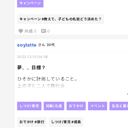
名前ってもっと悩むかと思っていたけど
キャンペーン
全くでした。😂
キャンペーン
#教えて、子どもの名前どう決めた？
共感
0
0
soylatte
さん
30代
2023.12.15 04:56
夢、、目標？
ひそかに計画していること。
上の子と二人で旅行♨
絶壁中だった息子がだいぶ落ち着いて
急に成長を感じつつ
なんだかそれがまた可愛らしくって、
しつけ/育児
妊娠/出産
おでかけ
イベント
生活と暮
たまにできる 普通の会話 が楽しくって、
地方にいる友達に会いがてらでも
おでかけ
#旅行
しつけ/育児
#成長
旅行行きたいな〜と計画中。