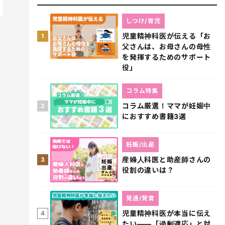
しつけ/育児
児童精神科医が伝える「お
1
父さんは、お母さんの母性
を発揮するためのサポート
役」
コラム特集
コラム厳選！ママが妊娠中
2
におすすめ書籍3選
妊娠/出産
産婦人科医と助産師さんの
3
役割の違いは？
発達/発育
児童精神科医が本当に伝え
4
たい――「過剰適応」と対