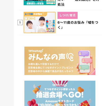
処法
しつけ/育児
6～11歳のお悩み『嘘をつ
5
く』