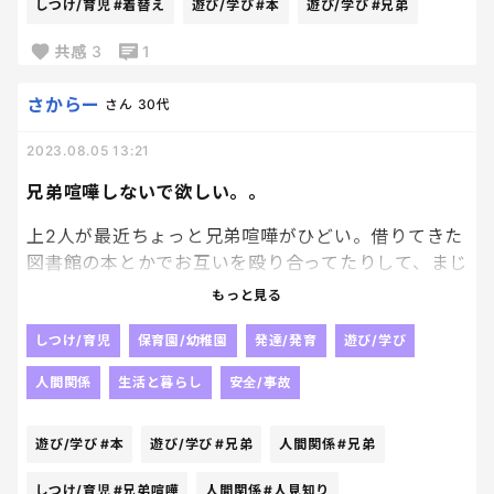
しつけ/育児
#着替え
遊び/学び
#本
遊び/学び
#兄弟
共感
3
1
さからー
さん
30代
2023.08.05 13:21
兄弟喧嘩しないで欲しい。。
上2人が最近ちょっと兄弟喧嘩がひどい。借りてきた
図書館の本とかでお互いを殴り合ってたりして、まじ
でやめて欲しい😱次男とか普段から人見知りであま
もっと見る
り喋らないくせに、長男との喧嘩の際はここぞとば
かりに口が達者になって論破しようとしていて笑え
しつけ/育児
保育園/幼稚園
発達/発育
遊び/学び
るw
人間関係
生活と暮らし
安全/事故
もういいからさ、ママは2人とも大好きだからさ、ど
うか兄弟喧嘩しないでおくれー😭！！
遊び/学び
#本
遊び/学び
#兄弟
人間関係
#兄弟
しつけ/育児
#兄弟喧嘩
人間関係
#人見知り