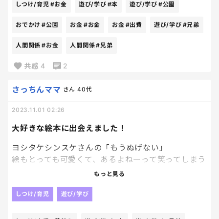
最近できた公園にもアイスの自販機が置かれてて、こ
しつけ/育児
#お金
遊び/学び
#本
遊び/学び
#公園
んなところにアイスおくな！！！って内心モヤモヤし
てます。笑
おでかけ
#公園
お金
#お金
お金
#出費
遊び/学び
#兄弟
人間関係
#お金
人間関係
#兄弟
小さい人間ですね、、
でも、子供が集まるところでお金を稼ごうとするの
共感
4
2
本当迷惑、、
さっちんママ
さん
40代
2023.11.01 02:26
大好きな絵本に出会えました！
ヨシタケシンスケさんの「もうぬげない」
絵もとっても可愛くて、あるよねーって笑ってしまう
面白さです。
もっと見る
うちの３兄弟、もうぬげないブームで、最近はお風
呂入る時、着替える時ぬげない～ってやってます。ち
しつけ/育児
遊び/学び
っとも準備進まないけど…。