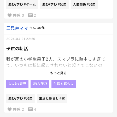
遊び/学び
#ゲーム
遊び/学び
#兄弟
人間関係
#兄弟
すげーな。早すぎだろ。笑
共感
0
2
三兄妹ママ
さん
30代
2024.04.21 22:59
子供の朝活
我が家の小学生男子2人、スマブラに熱中しすぎて
て、いつもは私に起こされないと起きてこないの
に、自ら目覚ましかけて早起きして兄弟でスマブラ
もっと見る
してる、、、笑
しつけ/育児
遊び/学び
生活と暮らし
私がいくらいっても、自分で起きなかったのにスマブ
ラが彼らをかえた、、、笑
遊び/学び
#兄弟
生活と暮らし
#家
まあ、いつまで続くかわからんけど
共感
2
4
スマブラに飽きてもぜひ自分で起きて欲しいという