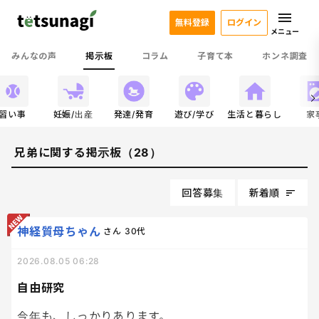
無料登録
ログイン
メニュー
みんなの声
掲示板
コラム
子育て本
ホンネ調査
習い事
妊娠/出産
発達/発育
遊び/学び
生活と暮らし
家
兄弟に関する掲示板（28）
回答募集
新着順
神経質母ちゃん
さん
30代
2026.08.05 06:28
自由研究
今年も、しっかりあります。