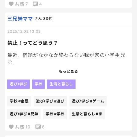
っかり覚えてます✨
共感
7
4
気長に少しずつ覚えてもらえたらなーって思ってます
三兄妹ママ
さん
30代
✨
2025.12.02 13:03
禁止！ってどう思う？
最近、宿題がなかなか終わらない我が家の小学生兄
弟。
もっと見る
それなのに、学校から帰ってきてすぐ遊びに出てい
く。
遊び/学び
学校
生活と暮らし
門限には帰ってくるけど、そこからなかなか宿題が進
まない、終わらない、分からなくて夕飯作りをして
学校
#宿題
遊び/学び
#遊び
遊び/学び
#ゲーム
いる私に聞きにくる(頻繁に)
それで、私イライラするのループです😇
遊び/学び
#兄弟
学校
#学校
生活と暮らし
#家
共感
10
6
遊びいく前に宿題終わらせろ！といいたいところだ
けど、最近日の入りが早すぎて、下校後に宿題やって