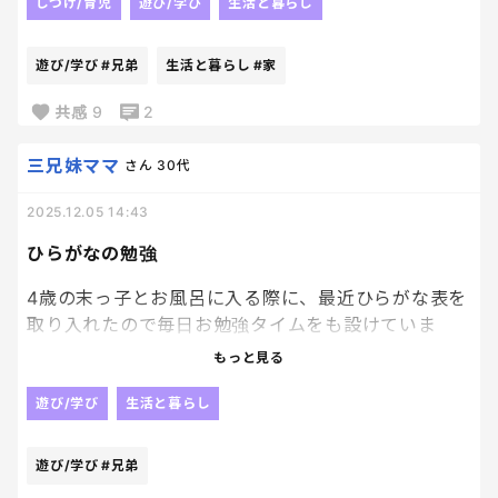
しつけ/育児
遊び/学び
生活と暮らし
猿が喧嘩しているように聞こえる。
遊び/学び
#兄弟
生活と暮らし
#家
近所の人に、猿飼ってんのか？？って聞かれる恐れが
あるから、ぜひやめていただきたい😇
共感
9
2
三兄妹ママ
さん
30代
2025.12.05 14:43
ひらがなの勉強
4歳の末っ子とお風呂に入る際に、最近ひらがな表を
取り入れたので毎日お勉強タイムをも設けていま
す！！笑
もっと見る
自分のお名前から覚えてもらって、兄弟や親、お友達
遊び/学び
生活と暮らし
のお名前をどんどんだして覚えてる段階です！！
遊び/学び
#兄弟
やはり脳みそが柔軟なのか、すでに自分の名前はし