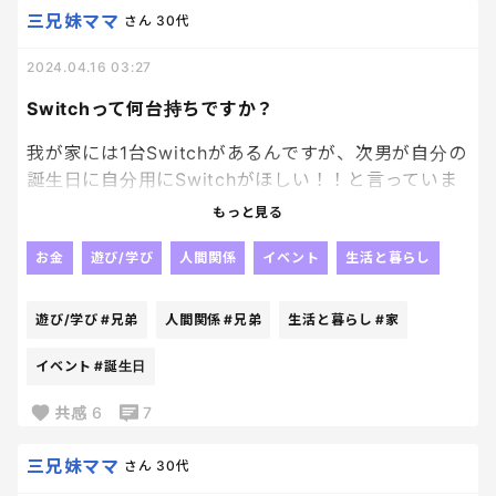
母の願いはいつまでも響いてくれないのでしょう🥹
三兄妹ママ
さん
30代
🥹
2024.04.16 03:27
Switchって何台持ちですか？
我が家には1台Switchがあるんですが、次男が自分の
誕生日に自分用にSwitchがほしい！！と言っていま
す🥹
もっと見る
いや、1台ありゃいいやん！！
お金
遊び/学び
人間関係
イベント
生活と暮らし
と思いつつも、結構兄弟それぞれ持ってるというお
家もあるので、今の時代は1人1台かー！？？と思っ
遊び/学び
#兄弟
人間関係
#兄弟
生活と暮らし
#家
て、誕生日どうするか悩んでます😇
イベント
#誕生日
みなさんのお家のSwitch事情はどんな感じか教えて
共感
6
7
ください✨
三兄妹ママ
さん
30代