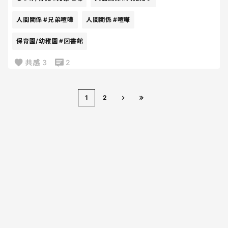
人間関係
#兄弟喧嘩
人間関係
#喧嘩
保育園/幼稚園
#図書館
共感
3
2
1
2