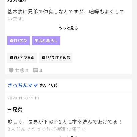
基本的に兄弟で仲良しなんですが、喧嘩もよくして
います。
喧嘩になると声がうるさいし、二人して私に言いつ
もっと見る
けにくるし、仲介役を毎回やらされるのでとても疲
れます。
遊び/学び
生活と暮らし
仲良しのときのほうが多いんですが…喧嘩落ち着いて
くれないかなぁと思う日々です。
遊び/学び
#本
遊び/学び
#兄弟
共感
3
4
さっちんママ
さん
40代
2023.11.18 11:19
三兄弟
珍しく、長男が下の子2人に本を読んであげてる！
3人並んでとってもご機嫌な様子☺️
毎日、こんな仲良しの三兄弟だと良いなぁ。