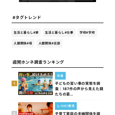
#タグトレンド
生活と暮らし
#家
生活と暮らし
#仕事
学校
#学校
人間関係
#母
人間関係
#旦那
週間ホンネ調査ランキング
お金
子どもの習い事の実態を調
1
査｜187件の声から見えた親
たちの葛…
しつけ/育児
子育て家庭の夫婦関係を調
2