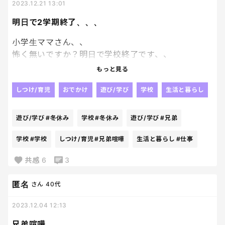
皆様、兄弟喧嘩どう対処してますか、、、
2023.12.21 13:01
明日で2学期終了、、、
小学生ママさん、、
怖く無いですか？明日で学校終了です、、
冬休み突入です、、、
もっと見る
恐怖しかない、、、泣
しつけ/育児
おでかけ
遊び/学び
学校
生活と暮らし
毎日、数分毎にはじまる兄弟喧嘩に加え末っ子のマ
マママ攻撃、、、
遊び/学び
#冬休み
学校
#冬休み
遊び/学び
#兄弟
旦那も年末ギリギリまで仕事、、、
学校
#学校
しつけ/育児
#兄弟喧嘩
生活と暮らし
#仕事
あぁ、白目、、、
共感
6
3
旦那の休みが始まるまでどう過ごそうか今必死に考
匿名
さん
40代
え中です、、、
2023.12.04 12:13
兄弟喧嘩