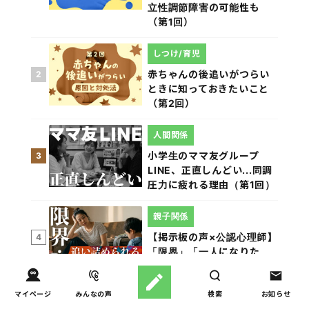
立性調節障害の可能性も
（第1回）
しつけ/育児
赤ちゃんの後追いがつらい
2
ときに知っておきたいこと
（第2回）
人間関係
小学生のママ友グループ
3
LINE、正直しんどい...同調
圧力に疲れる理由（第1回）
親子関係
【掲示板の声×公認心理師】
4
「限界」「一人になりた
い」「消えたい」―― 追い
詰められる親の心理と、そ
の前にできること
マイページ
みんなの声
検索
お知らせ