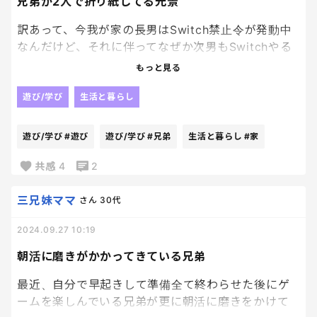
兄弟が2人で折り紙してる光景
訳あって、今我が家の長男はSwitch禁止令が発動中
なんだけど、それに伴ってなぜか次男もSwitchやる
事なく長男と一緒に折り紙おってる。笑
もっと見る
土曜の朝から、2人で折り紙おる姿なんて久しぶりす
遊び/学び
生活と暮らし
ぎて感動してる。笑
遊び/学び
#遊び
遊び/学び
#兄弟
生活と暮らし
#家
最近はもうずっと朝起きてから2人してSwitchに夢
中だったからね、、、
共感
4
2
三兄妹ママ
さん
30代
そう思うと、やっぱりSwitchも制限つけた方が他の
2024.09.27 10:19
遊びに目がむくから良いのかなって思ってきた。笑
朝活に磨きがかかってきている兄弟
最近、自分で早起きして準備全て終わらせた後にゲ
ームを楽しんでいる兄弟が更に朝活に磨きをかけて