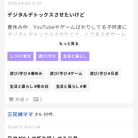
2025.04.04 11:57
デジタルデトックスさせたいけど
春休み中、YouTubeやゲームばかりしてる子供達に
デジタルデトックスさせたくて、とりあえずゲーム
とYouTubeお休みさせてみたけど
もっと見る
それはそれで、暴れ狂ってとんでもなくうるさいか
しつけ/育児
遊び/学び
生活と暮らし
ら、わたしが絶えられないっっっ😂😂
遊び/学び
#春休み
遊び/学び
#ゲーム
遊び/学び
#兄弟
なんだか、雨の日がおおかったし、有り余った体力
の発散が兄弟同士での戦いごっこの為、家がはっち
生活と暮らし
#雨の日
生活と暮らし
#家
ゃかめっちゃか、、、、
共感
0
2
三兄妹ママ
さん
30代
学校、、早く始まってくれぇーーーい
2024.11.16 01:44