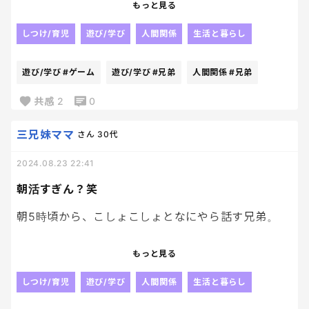
きた！笑
もっと見る
早起きといっても、まあ6:00くらいに起きてたんだ
しつけ/育児
遊び/学び
人間関係
生活と暮らし
けど、今日は5:30。笑
いやいや、早すぎやろ。笑
遊び/学び
#ゲーム
遊び/学び
#兄弟
人間関係
#兄弟
早起きすぎやろ。笑
ゲームに気合いはいりすぎやろ、、笑
共感
2
0
笑けてくる。笑
三兄妹ママ
さん
30代
こっからまた磨きがかかってくるのかな？って気にな
2024.08.23 22:41
るわ。笑
朝活すぎん？笑
朝5時頃から、こしょこしょとなにやら話す兄弟。
よく耳をすましてみると、、、
もっと見る
長男が次男に、ゲームやらないの？？早く起きてゲ
しつけ/育児
遊び/学び
人間関係
生活と暮らし
ームやろうって言ったじゃん！！って。笑