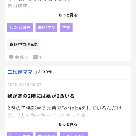
自由研究。
去年は、兄弟揃ってアリの巣がどのように作られる
もっと見る
か。アリの生態について調べました！！
しつけ/育児
遊び/学び
学校
今年はどうしようか、、、
遊び/学び
#兄弟
皆さんのお子さんは、自由研究ありますか？？🥹
共感
2
1
もうすでに何をやるか決まっている方は教えてくださ
い🥹🥹
三兄妹ママ
さん
30代
2026.01.24 05:37
我が家の2階には猿が2匹いる
2階の子供部屋で兄弟でFortniteをしているんだけ
ど、2人でキーキーいってやってる
もっと見る
とてもうるさい