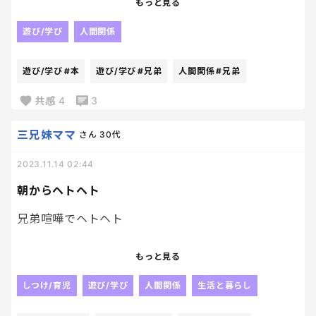
もっと見る
遊び/学び
人間関係
遊び/学び
#本
遊び/学び
#兄弟
人間関係
#兄弟
共感
4
3
三兄妹ママ
さん
30代
2023.11.14 02:44
朝からヘトヘト
兄弟喧嘩でヘトヘト
どうして、お友達には許せることが兄弟同士だと許
もっと見る
せないんだろう？？
お互いがお互いに厳しくてすぐ喧嘩になって
しつけ/育児
遊び/学び
人間関係
生活と暮らし
る、、、