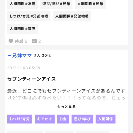
人間関係
#友達
遊び/学び
#兄弟
人間関係
#兄弟
疲れる、、
大人になっても仲悪い兄弟になったら嫌だなぁと悩
しつけ/育児
#兄弟喧嘩
人間関係
#兄弟喧嘩
む。
人間関係
#喧嘩
共感
5
2
三兄妹ママ
さん
30代
2023.11.03 05:38
セブンティーンアイス
最近、どこにでもセブンティーンアイスがあるんです
けど子供は必ず食べたい！！！ってなるので、ちょっ
とかなり迷惑。笑
もっと見る
我が家は3人兄弟なので、特に一回での出費も多くな
しつけ/育児
おでかけ
お金
遊び/学び
人間関係
る、、、