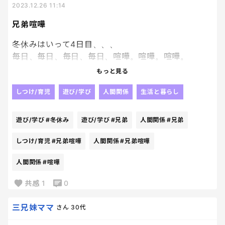
2023.12.26 11:14
兄弟喧嘩
冬休みはいって4日目、、、
毎日、毎日、毎日、毎日、喧嘩。喧嘩。喧嘩。
買っだらない事で大喧嘩。
もっと見る
次男がふっかけて、それにキレた長男が手をだす、、
しつけ/育児
遊び/学び
人間関係
生活と暮らし
今日は、長男の蹴りが次男のおしりにクリーンヒッ
ト！！大事なところが痛かったらしく、激しく泣
遊び/学び
#冬休み
遊び/学び
#兄弟
人間関係
#兄弟
く、、
しつけ/育児
#兄弟喧嘩
人間関係
#兄弟喧嘩
私も、びっくりして長男に激怒！！
人間関係
#喧嘩
あとから理由をきいて、次男もこっぴどく叱りまし
た、、
共感
1
0
もう私のHPが限界に達している、、、
三兄妹ママ
さん
30代