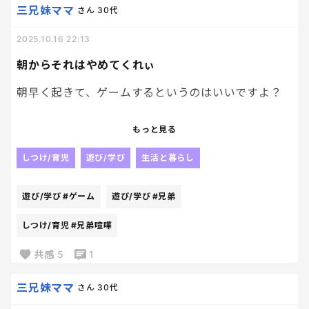
三兄妹ママ
さん
30代
ると遊ぶ時間がなくなるんだよねぇ
2025.10.16 22:13
それも可哀想だと思っちゃう、、、
朝からそれはやめてくれぃ
朝早く起きて、ゲームするというのはいいですよ？
帰宅後に宿題が終わらないなら、しばらくゲーム禁
止！っていいたい、、、
朝の支度やら、学校準備やら、全てやるべき事が終
携帯禁止っていいたい、、。
もっと見る
わってゲームやるのはいいですよ？
しつけ/育児
遊び/学び
生活と暮らし
でも禁止ってあまりよくないかなぁ。なんて悩んだ
でもさぁ
り。
遊び/学び
#ゲーム
遊び/学び
#兄弟
朝っぱらから、ゲームが理由で兄弟喧嘩するのはや
育児って難しい
めてくれないかなぁ？？？
しつけ/育児
#兄弟喧嘩
イライラさせんでくれ、、、、
共感
5
1
三兄妹ママ
さん
30代