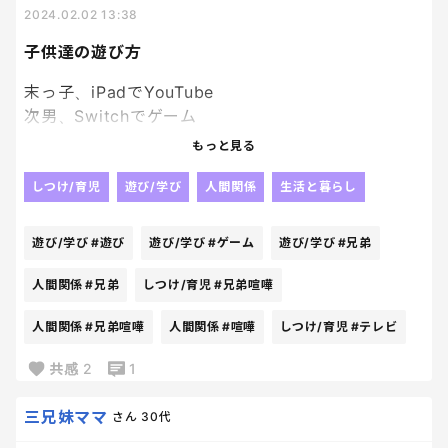
2024.02.02 13:38
子供達の遊び方
末っ子、iPadでYouTube
次男、Switchでゲーム
長男、テレビでYouTube
もっと見る
しつけ/育児
遊び/学び
人間関係
生活と暮らし
最終的にこんな感じで別れるのですが、ここに至る
までの兄弟喧嘩がイライラ爆発物でもーーーー大変
遊び/学び
#遊び
遊び/学び
#ゲーム
遊び/学び
#兄弟
😡
人間関係
#兄弟
しつけ/育児
#兄弟喧嘩
たまに、SwitchもiPadもテレビもぶっ壊したくなり
人間関係
#兄弟喧嘩
人間関係
#喧嘩
しつけ/育児
#テレビ
ます
共感
2
1
三兄妹ママ
さん
30代