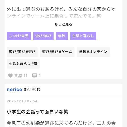
今そんなんだったら中学生になったら、本当しんど
くなるぞ！！！って話を耳にタコ出来るくらい言い
外に出て遊ぶのもあるけど、みんな自分の家からオ
聞かせてるのに、伝わりませんわ🫠
ンラインでゲーム上に集合して遊んでる。笑
もっと見る
まあ、最近は暗くなるのが早いし寒いし家で遊べる
ならいいよね。笑
しつけ/育児
遊び/学び
学校
生活と暮らし
遊び/学び
#遊び
遊び/学び
#ゲーム
学校
#オンライン
生活と暮らし
#家
共感
11
2
nerico
さん
40代
2025.12.10 07:54
小学生の会話って面白いな笑
今息子の幼馴染が遊びに来てるんだけど、二人の会