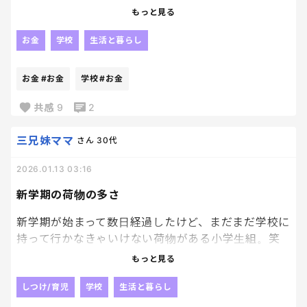
しょっちゅう集金があるのです。
もっと見る
小5の長男は卒業積立金もあるから、なんかお金ばっ
か飛んでいってて白目〜
お金
学校
生活と暮らし
金かかる〜
お金
#お金
学校
#お金
共感
9
2
三兄妹ママ
さん
30代
2026.01.13 03:16
新学期の荷物の多さ
新学期が始まって数日経過したけど、まだまだ学校に
持って行かなきゃいけない荷物がある小学生組。笑
もっと見る
でもさ、持って行ったところでまたすぐ春休みなん
だよねー
しつけ/育児
学校
生活と暮らし