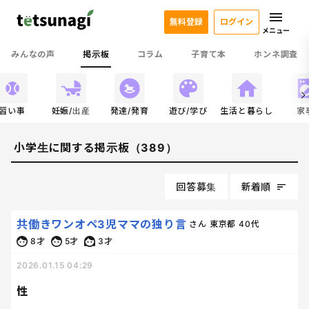
無料登録
ログイン
メニュー
みんなの声
掲示板
コラム
子育て本
ホンネ調査
習い事
妊娠/出産
発達/発育
遊び/学び
生活と暮らし
家
小学生に関する掲示板（389）
回答募集
新着順
共働きワンオペ3児ママの独り言
さん
東京都
40代
8才
5才
3才
2026.01.15 04:29
性