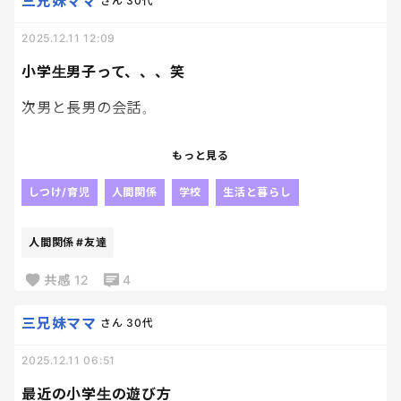
って返したら
三兄妹ママ
さん
30代
2025.12.11 12:09
全然できなかった。勉強忘れてた。
小学生男子って、、、笑
ってよ😇
次男と長男の会話。
忘れるかい！！そんなん忘れるかい！！！！って感
じでくっっそ腹立って、やる事もやらないのに好き勝
次男が、俺の中のいい友達が違う友達に嫌な事を言
もっと見る
手してんじゃねぇ！！
われて涙目になっててすごくむかついたんだ！！
私は、自分のやるべき事をしっかりやってたら、好
しつけ/育児
人間関係
学校
生活と暮らし
きな事して良いけど、やるべき事もやらずに好き勝
って言ってて
手な事はさせんぞ！！！ってブチギレて
人間関係
#友達
長男が、そんなん俺なら胸ぐら掴むよ！胸ぐら掴め
携帯1週間禁止令を発動しました。
ば一瞬だよ！
共感
12
4
そして、その間、彼の行動をみてそこから禁止期間
延長する可能性も有り。と、伝えました😑
って言ってる。笑
三兄妹ママ
さん
30代
2025.12.11 06:51
小学生のやるべき事は、まず勉強！！
まじで長男、、、
しっかりせぇ、、、
最近の小学生の遊び方