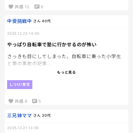
り料理が死ぬほど苦手。市販品だとしたらわざわざ
共感
12
6
ラッピングしないだろうし、、😇
袋の中から古い家屋っぽい人ん家臭がするのもしん
中受挑戦中
さん
40代
どすぎる、、
食べられない、、😭
2025.12.23 14:05
神経質すぎてごめんなさい、、😭😭
やっぱり自転車で塾に行かせるのが怖い
さっきも目にしてしまった、自転車に乗った小学生
と車の事故の記事…
もっと見る
自転車で遊びに行くこともあるんだけど、毎日隣の
駅までの道のりを塾まで自転車ってのが怖くて…
しつけ/育児
ママチャリで走っていても、車飛ばしてきたり危ない
共感
8
5
なーと思う道だから余計に不安で。
三兄妹ママ
さん
30代
電車で行かせているけど、周りも同じこと考えている
のか、電車組が多い。
2025.12.21 13:59