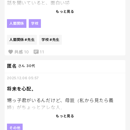
話を聞いていると、面白い🤣
もっと見る
〇〇先生、アイスの食べ過ぎで休んだらしいよ。
3組のあいつ、めっちゃ嫌だよね。
人間関係
学校
歌の練習おれいっつもやり直しさせられるんだけ
ど。
人間関係
#先生
学校
#先生
まじ？
あーあいつね！わかる！
共感
10
11
でさー、あれムカつかない？？
匿名
さん
30代
などなど😂
2025.12.06 05:57
2人は違うクラスだから情報交換みたいな感じでいっ
つもこんな感じ。
将来を心配。
小学生も大変だな。笑
甥っ子君がいるんだけど、母親（私から見たら義
私もこんな感じだったっけな。
姉）がちょっとアレな人。
いや、今の息子たちの方がロジカルにちゃんと会話
職歴バイト経験しかなくて、発言もおかしいし、も
もっと見る
してる気がする。笑
のすごい自己中でいるだけで空気悪くなるような
人。
その他