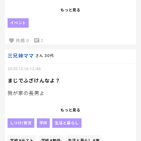
小3小5の子どもたちは学校…旦那は仕事…
もっと見る
私はたまたま仕事が休み。
イベント
で、祖母の記憶も子どもたちはないし、私1人で参列
するかなと思っていたら、息子が行きたいと。
共感
9
2
旦那もそれなら家族で行かなきゃいけないんじゃな
いのと。
三兄妹ママ
さん
30代
従姉妹は小学生低学年の兄弟を連れてくるし、旦那
2025.12.16 12:48
も参列するよ、とのことで、うちも連れて行くか…
まじでふざけんなよ？
と。
ただ、小学校を休ませなきゃいけないから、そこは
我が家の長男よ
もう仕方ないのかな。
ほんっとに、ほんっとにふざけてる我が家の長男の
もっと見る
皆さんはこういう場合、子どもたちを連れて行きま
話をしていいでしょうか、、、
すか？
しつけ/育児
学校
生活と暮らし
参列した経験てありますか？
彼はiPhoneデビューしてから、友達と毎日毎日LINE
しまくり、グループ電話で話しながらロブロックスし
学校
#テスト
学校
#勉強
生活と暮らし
#家