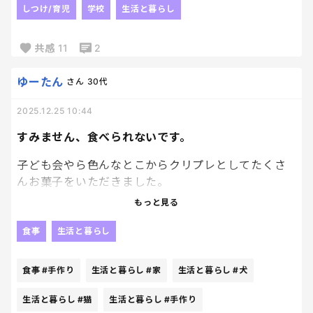
ス。
どう使ったらこーなんの？ってくらい
しつけ/育児
学校
生活と暮らし
作って一度読んで終わり、にならず
しっかり読み込むし、作ったものを大事にする。
あーー
共感
11
2
ただ年齢はあってるけど
みなさんに見てもらいたい
長男には内容が合っていない感じがする
ゆーたん
さん
30代
次は「小学生📚」買わせてみようかな～
2025.12.25 10:44
すみません、食べられないです。
子ども会やら色んなとこからクリプレとしてたくさ
んお菓子をいただきました。
中身を確認したら、１つ明らかにセルフラッピング
もっと見る
された手作りっぽいフロランタンが、、
いやこれ、制作者誰？！！なんっのメモ書きもなく
食事
生活と暮らし
これは怖いんだって。マジで。
私小学生時代にもらった髪の毛入りクッキーだった
食事
#手作り
生活と暮らし
#家
生活と暮らし
#犬
り指紋付きチョコや猫や犬の毛入りカップケーキが
かなりトラウマ化してマジで知らん人の家庭的手作
生活と暮らし
#猫
生活と暮らし
#手作り