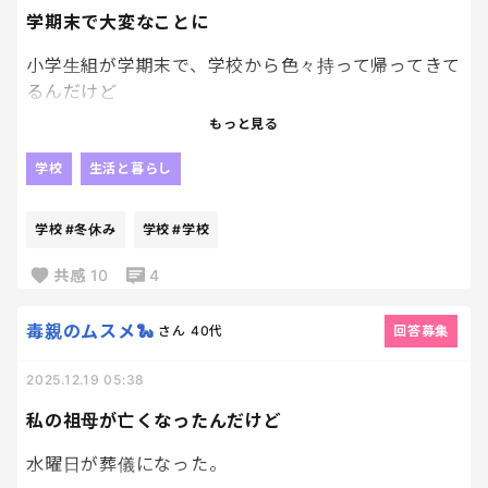
学期末で大変なことに
私自身、昔から自転車での自損事故も多いから、も
う少し大きくなるまでは…電車で頼みます…
小学生組が学期末で、学校から色々持って帰ってきて
るんだけど
これをこの冬休み中に綺麗にしなきゃいけない事が
もっと見る
ほんとーーーに面倒で仕方ない🫠
学校
生活と暮らし
子供達にやらせたいけど、なかなか動かないから声
掛けもめんどい😮‍💨😮‍💨
学校
#冬休み
学校
#学校
共感
10
4
毒親のムスメ🐍
さん
40代
回答募集
2025.12.19 05:38
私の祖母が亡くなったんだけど
水曜日が葬儀になった。