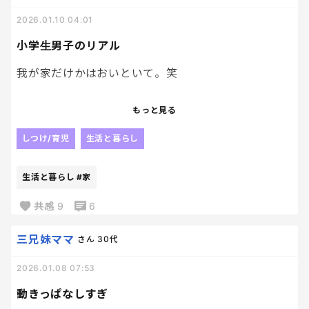
小学生特有なの？？笑
2026.01.10 04:01
小学生男子のリアル
我が家だけかはおいといて。笑
小学生男子2名がいる我が家での会話は、母からした
もっと見る
ら本当に謎。
しつけ/育児
生活と暮らし
常にマウントの取り合い。
本当にどうでもいい内容で、
生活と暮らし
#家
俺はこーであーでこーだから！
いや！俺の方がこうだしね！！
共感
9
6
⇧まじでどーでもいいし、聞いてて小っ恥ずかしく
なる。笑
三兄妹ママ
さん
30代
2026.01.08 07:53
男子ってくだらねぇ。笑
動きっぱなしすぎ