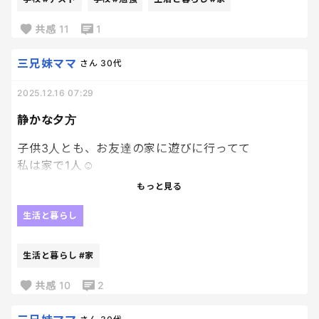
まくりという毎日を過ごしていますが、、、
共感
11
1
月曜日に、漢字テストがあったという事実を初めて
知りまして、、、
三兄妹ママ
さん
30代
2025.12.16 07:29
え？あんた全然勉強してなくない？って思った訳で
すよ
静かな夕方
あんた、漢字テストの勉強してた？
子供3人とも、お友達の家に遊びに行ってて
って聞いたら
私は家で1人☺️
すんごく嬉しい。笑
もっと見る
全然してない、、
でも、日が短くなってしまった為小学生方が早々と帰
生活と暮らし
って。
ってくるのがなぁ😅てかんじね。笑
生活と暮らし
#家
は？？なんで？テストあるって分かってて勉強しない
これで夕飯もやらなくていい！ずっとダラダラして
って事は相当自信あるってことだよね？
て！って言われたら最高すぎるんだけどなぁ
共感
10
2