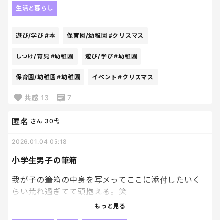
次のも絶対欲しい！！と言っていたなかで
生活と暮らし
お年玉おをもらったので
もらった日にすぐ幼稚園📚の新刊を購入へ。
遊び/学び
#本
保育園/幼稚園
#クリスマス
買った日は帰宅時間が遅かったから
いやだいやだと駄々をこねる長男に
しつけ/育児
#幼稚園
遊び/学び
#幼稚園
翌日にやろう、を何とか納得してもらって
枕の下に幼稚園📚置いて就寝。笑
保育園/幼稚園
#幼稚園
イベント
#クリスマス
でも楽しみにしすぎてるせいで３時頃に
かーちゃん、もう朝？起きて良い？って起こされて
共感
13
7
外真っ暗だろうが。ともう一度寝かせる出来事あり
😂
匿名
さん
30代
そのあと６時前にはしっかり起床。
2026.01.04 05:18
ガバっ！と起きて走ってリビング行ってた笑
目覚めの良さにもびっくりだし
小学生男子の筆箱
どんだけ頭の中幼稚園📚が占めてんのよ笑
上手くできなくてワーワー騒いで
我が子の筆箱の中身を写メってここに添付したいく
二度三度と私と旦那に怒られながら
らい荒れ過ぎてて頭抱える。笑
それでも自分でやり切った！
もっと見る
本の販売頻度が２か月に一回てちょうどいいペー
なぜか知らんけど、鉛筆が割れてんの