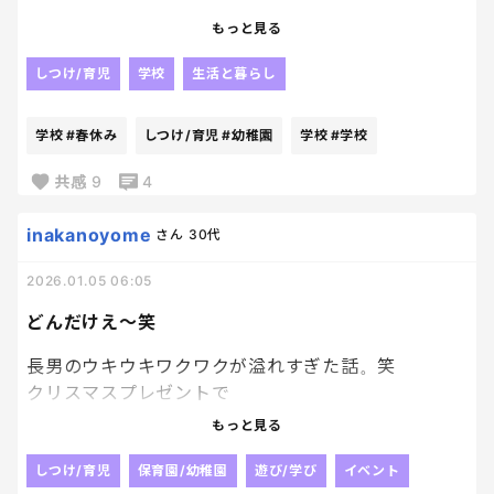
やっと小学生組が小学校へ！！
もっと見る
幼稚園も今日からなので、子どもたちがおうちから
いなくなってくれる〜！笑
しつけ/育児
学校
生活と暮らし
って思ったけど、結局始業式とか、午前保育とかで何
だかんだ帰ってくるの早くて逆にバタつくんですよ
学校
#春休み
しつけ/育児
#幼稚園
学校
#学校
ね〜
この期間、早く落ち着いてほしいけど、、
共感
9
4
落ち着いたらまた、春休みが来る😇
大体、6月ごろまでは落ち着かないですかね😇
inakanoyome
さん
30代
2026.01.05 06:05
どんだけえ～笑
長男のウキウキワクワクが溢れすぎた話。笑
クリスマスプレゼントで
「幼稚園📚」をお願いしていた長男。
もっと見る
すっかりはまって例のごとく
しわしわになるほどすでに読み返してて
しつけ/育児
保育園/幼稚園
遊び/学び
イベント