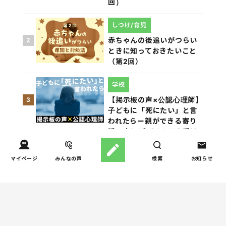
回）
しつけ/育児
赤ちゃんの後追いがつらい
2
ときに知っておきたいこと
（第2回）
学校
【掲示板の声×公認心理師】
3
子どもに「死にたい」と言
われたらー親ができる寄り
添い方と“心のSOS”の受け
止め方（第1回）
マイページ
みんなの声
検索
お知らせ
親子関係
【掲示板の声×公認心理師】
4
実家に帰るとつらいのはな
ぜ？「毒親かも？」親との
関係に悩む大人へ