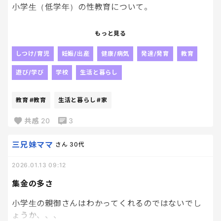
小学生（低学年）の性教育について。
早すぎるかも...
もっと見る
いや、遅すぎると困るし...
周りの家庭ではどんな性教育をしているの？
しつけ/育児
妊娠/出産
健康/病気
発達/発育
教育
てか、そもそも何すればいいの？
遊び/学び
学校
生活と暮らし
なーんて、思っているの、
教育
#教育
生活と暮らし
#家
きっと私だけじゃないと思う。
共感
20
3
三兄妹ママ
さん
30代
2026.01.13 09:12
集金の多さ
小学生の親御さんはわかってくれるのではないでし
ょうか、、、