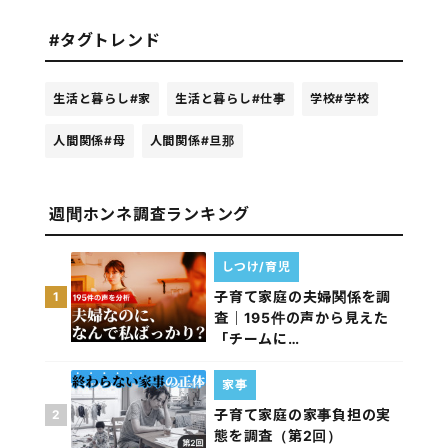
#タグトレンド
生活と暮らし
#家
生活と暮らし
#仕事
学校
#学校
人間関係
#母
人間関係
#旦那
週間ホンネ調査ランキング
しつけ/育児
子育て家庭の夫婦関係を調
1
査｜195件の声から見えた
「チームに…
家事
子育て家庭の家事負担の実
2
態を調査（第2回）