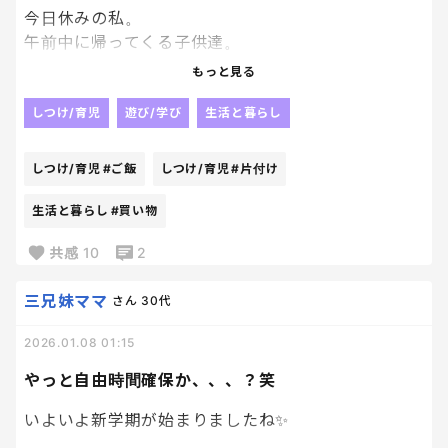
今日休みの私。
午前中に帰ってくる子供達。
帰ってくる前に、午前中用事済ましに外出。
もっと見る
帰宅したらそっこー子供達帰ってくる。
お昼ご飯準備、片付け、自分も食べる。
しつけ/育児
遊び/学び
生活と暮らし
そのまま小学生2人の宿題に付き合う。
5年生はおバカすぎて全然出来なく、私かてき
しつけ/育児
#ご飯
しつけ/育児
#片付け
ょ？？？ってくらいに勉強三昧。
そのまま、買い物いって今にいたる。
生活と暮らし
#買い物
共感
10
2
つかれたーー。一言、つかれたー。笑
三兄妹ママ
さん
30代
2026.01.08 01:15
やっと自由時間確保か、、、？笑
いよいよ新学期が始まりましたね✨