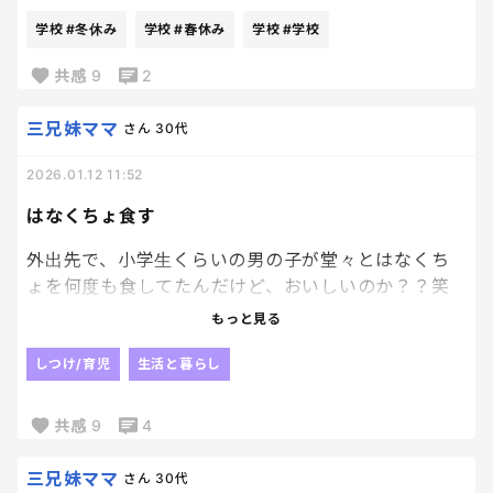
もう、冬休みの段階で1回持ち帰るのなくていいじゃ
学校
#冬休み
学校
#春休み
学校
#学校
んって思っちゃう。
共感
9
2
持ち運びする子供達も、重いし大変だしね
三兄妹ママ
さん
30代
2026.01.12 11:52
はなくちょ食す
外出先で、小学生くらいの男の子が堂々とはなくち
ょを何度も食してたんだけど、おいしいのか？？笑
もっと見る
私が小学生の頃もクラスの男子ではなくちょ食べて
る子いたんだよね〜
しつけ/育児
生活と暮らし
あと、アリ。笑
共感
9
4
アリも食べてた。笑
三兄妹ママ
さん
30代