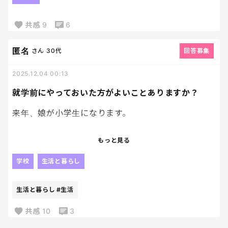
昔甥っ子君を叱る場面に出くわしたけど、甥が大泣
きしてるのに大声でギャーギャーヒスるわグチグチ
共感
9
6
ネチネチ小言言い続けたりうわぁ。ってなるような
叱り方。
匿名
さん
30代
回答募集
その後会食の機会があった時も甥に、「ちょっとお
母さんそれまだ食べてないんだけど！数みて分かん
2025.12.04 00:13
ないの？あーあ食べたかったなー、私大好物だった
就学前にやっておいた方がよいことありますか？
のに」と40過ぎて小学生みたいなことグチグチ。
で、最近では甥が学校の重要な手紙を渡し忘れたと
来年、娘が小学生になります。
きもグチグチネチネチ、過去のことまで掘り出さ
れ、甥は何回も反論、お母さんだってとギャーギャ
就学前にやっておいた方が良いことなどあります
もっと見る
ー騒いで義兄にいい加減にしろよ！と締められたそ
か？
うで。
マイペースな性格なので準備できることは準備しと
学校
生活と暮らし
何回か会っただけでほんとこの人嫌い。ってなるく
きたいなと思っています！
らいなのに親子ってなったらもう大丈夫かな。ってな
生活と暮らし
#生活
る。
周りのママたちからは、「生活リズムを整えておけ
旦那と「将来のお嫁さん、絶対いびり倒されるよ
ばよかった」「持ち物の管理ができるようにさせと
共感
10
3
ね。」とまだ見ないお嫁さんの心配もするくらい。
けばよかった」「登下校の練習をしとけばよかっ