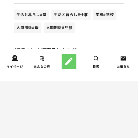
生活と暮らし
#家
生活と暮らし
#仕事
学校
#学校
人間関係
#母
人間関係
#旦那
週間ホンネ調査ランキング
お金
マイページ
みんなの声
検索
お知らせ
子どもの習い事の実態を調
1
査｜187件の声から見えた親
たちの葛…
しつけ/育児
子育て家庭の夫婦関係を調
2
査｜195件の声から見えた
「チームに…