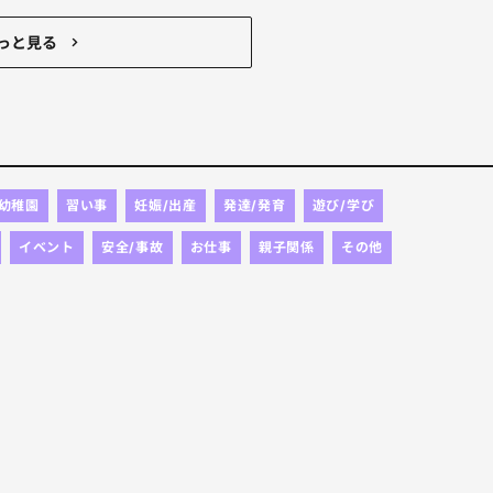
っと見る
/幼稚園
習い事
妊娠/出産
発達/発育
遊び/学び
イベント
安全/事故
お仕事
親子関係
その他