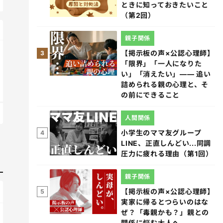
ときに知っておきたいこと
（第2回）
親子関係
【掲示板の声×公認心理師】
3
「限界」「一人になりた
い」「消えたい」―― 追い
詰められる親の心理と、そ
の前にできること
人間関係
小学生のママ友グループ
4
LINE、正直しんどい...同調
圧力に疲れる理由（第1回）
親子関係
【掲示板の声×公認心理師】
5
実家に帰るとつらいのはな
ぜ？「毒親かも？」親との
関係に悩む大人へ