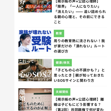
【掲示板の声×公認心理師】
「限界」「一人になりたい」
「消えたい」―― 追い詰められ
る親の心理と、その前にできる
こと
教育
周りの教育熱に流されない！我
が家だけの「潰れない」ルート
の選び方
健康/病気
「子どもの心の不調かも？」と
思ったとき | 親が知っておきた
いSOSサインと関わり方
夫婦関係
【掲示板の声×公認心理師】離
婚は子どもにどう影響する？
（第2回）共同親権で何が変わ