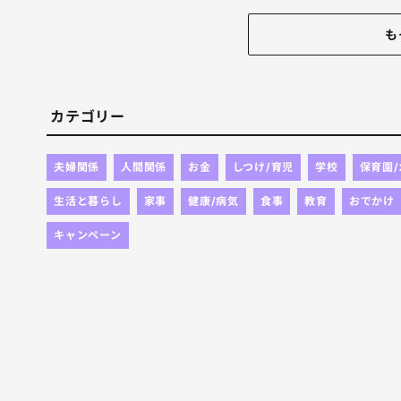
午前中、プール清掃で腰やられたわ
も
カテゴリー
夫婦関係
人間関係
お金
しつけ/育児
学校
保育園
生活と暮らし
家事
健康/病気
食事
教育
おでかけ
キャンペーン