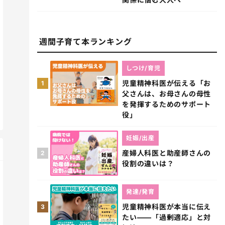
週間子育て本ランキング
しつけ/育児
児童精神科医が伝える「お
1
父さんは、お母さんの母性
を発揮するためのサポート
役」
妊娠/出産
産婦人科医と助産師さんの
2
役割の違いは？
発達/発育
児童精神科医が本当に伝え
3
たい――「過剰適応」と対