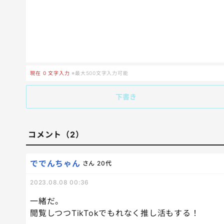
現在
0
文字入力
※最大500文字入力可能
下書き
コメント（2）
ででんちゃん
さん
20代
2023.08.08 00:36
一緒だ。
閲覧しつつTikTokでもれなく推し活もする！