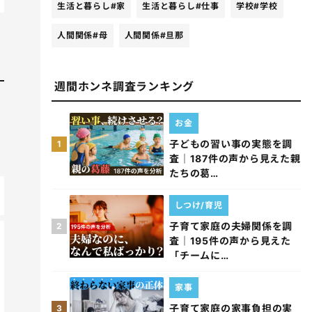
生活と暮らし
#家
生活と暮らし
#仕事
学校
#学校
人間関係
#母
人間関係
#旦那
週間ホンネ調査ランキング
お金
子どもの習い事の実態を調
1
査｜187件の声から見えた親
たちの葛…
しつけ/育児
子育て家庭の夫婦関係を調
2
査｜195件の声から見えた
「チームに…
家事
子育て家庭の家事負担の実
3