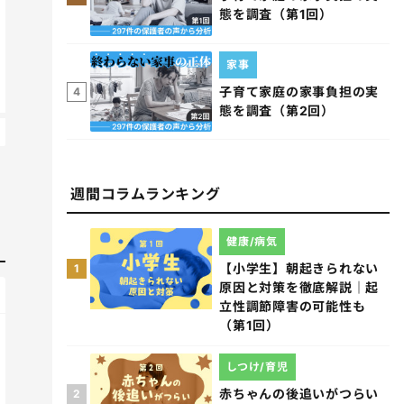
態を調査（第1回）
家事
子育て家庭の家事負担の実
4
態を調査（第2回）
週間コラムランキング
健康/病気
【小学生】朝起きられない
1
原因と対策を徹底解説｜起
立性調節障害の可能性も
（第1回）
しつけ/育児
赤ちゃんの後追いがつらい
2