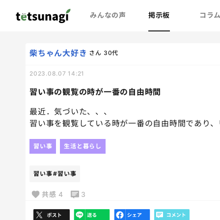
みんなの声
掲示板
コラ
柴ちゃん大好き
さん
30代
2023.08.07 14:21
習い事の観覧の時が一番の自由時間
最近．気づいた、、、
習い事を観覧している時が一番の自由時間であり、
習い事
生活と暮らし
習い事
#習い事
共感
4
3