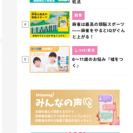
処法
教育
麻雀は最高の頭脳スポーツ
4
――麻雀をやるとIQがぐん
と上がる！
しつけ/育児
6～11歳のお悩み『嘘をつ
5
く』