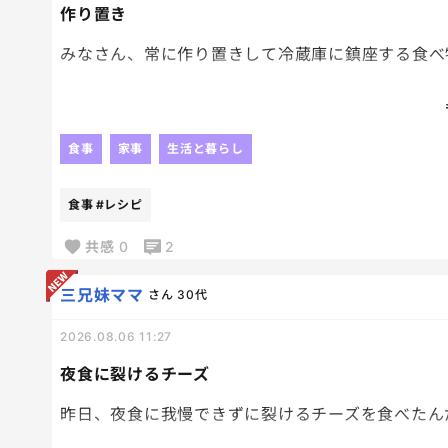
作り置き
みなさん、常に作り置きして冷蔵庫に鎮座する食べ
朝ごはんや昼ごはんで、さくっと食べれる様に作り
何を作り置きしといたらいいのか分からず。笑
食事
家事
生活と暮らし
特に、子供たちが好むものが冷蔵庫にあると助かる
食事
#レシピ
何がいいのか、、。
SNSで見る作り置きレシピって結構キラキラして
共感
0
2
普通の私には向いてないなーって思っちゃうからな
三兄妹ママ
さん
30代
2026.08.06 11:27
夜食に裂けるチーズ
昨日、夜食に我慢できずに裂けるチーズを食べたん