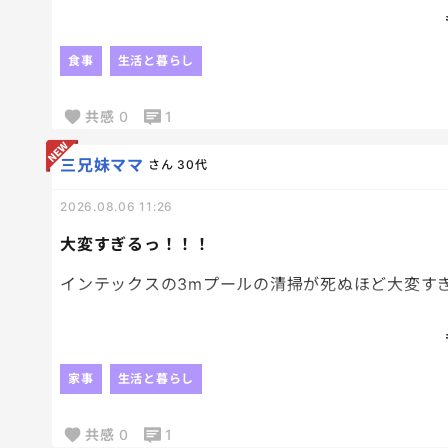
ほんまでっかで、夜食にはチーズって見たことあっ
夜食のために、いろんな種類の裂けるチーズ買っと
食事
生活と暮らし
共感
0
1
三兄妹ママ
さん
30代
2026.08.06 11:26
大変すぎるっ！！！
インテックスの3mプールの清掃が死ぬほど大変すぎ
てか、プールの構造がアホすぎて
インテックスのプール作った人に向けていいたい！
排水の穴の位置、上すぎて全て水抜けないんだよ！
家事
生活と暮らし
もう少し下の方につけてくれよ！！！
共感
0
1