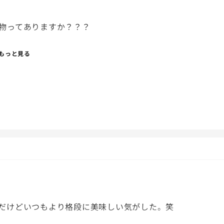
物ってありますか？？？
置きしたいと思いつつも
もっと見る
んだけど、、、、
るものが多い気がして。笑
かなか採用できず。笑
だけどいつもより格段に美味しい気がした。笑