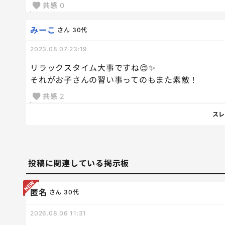
共感
0
みーこ
さん
30代
2023.08.07 23:19
リラックスタイム大事ですね😌✨
それがお子さんの習い事ってのもまた素敵！
共感
2
スレ
投稿に関連している掲示板
匿名
さん
30代
2026.08.06 11:31