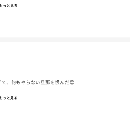
た気がして、なんか太らない自信があったんだよね。笑
もっと見る
こ！笑
て、何もやらない旦那を恨んだ😇
もっと見る
！
！