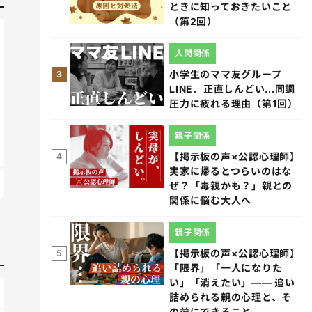
ときに知っておきたいこと
（第2回）
人間関係
小学生のママ友グループ
3
LINE、正直しんどい...同調
圧力に疲れる理由（第1回）
親子関係
【掲示板の声×公認心理師】
4
実家に帰るとつらいのはな
ぜ？「毒親かも？」親との
関係に悩む大人へ
親子関係
【掲示板の声×公認心理師】
5
「限界」「一人になりた
い」「消えたい」―― 追い
詰められる親の心理と、そ
の前にできること