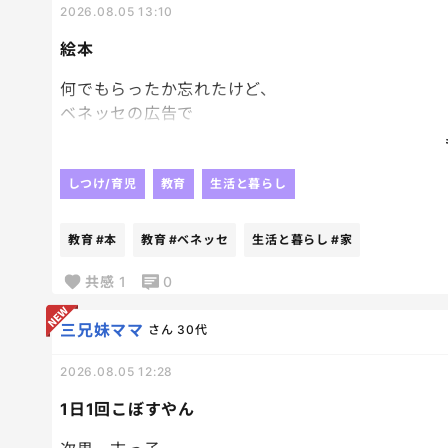
2026.08.05 13:10
絵本
何でもらったか忘れたけど、
ベネッセの広告で
絵本を応募者家族
子供一人につき１冊プレゼントっていうのがあって
どうせぺらっぺらの本が届くんだろうな、
しつけ/育児
教育
生活と暮らし
とも思いつつ、
絵本大好き人間の長男にと、
教育
#本
教育
#ベネッセ
生活と暮らし
#家
兄妹分の計３冊申し込んでおいたんだけど、
ちょっと想定外にちゃんとした本届いてびっくり。
共感
1
0
ていうか普通の本！
それなりに種類もあるなかで選べて、
三兄妹ママ
さん
30代
Ｗ抽選付のものだったんだけど、
2026.08.05 12:28
あまりにちゃんとした本届いたから、
もうそっちの抽選外れても満足。笑
1日1回こぼすやん