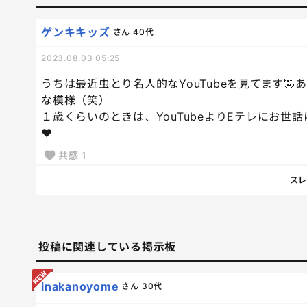
ゲンキキッズ
さん
40代
2023.08.03 05:25
うちは最近虫とり名人的なYouTubeを見てます🤣
な模様（笑）
１歳くらいのときは、YouTubeよりEテレにお世
❤️
共感
1
スレ
投稿に関連している掲示板
inakanoyome
さん
30代