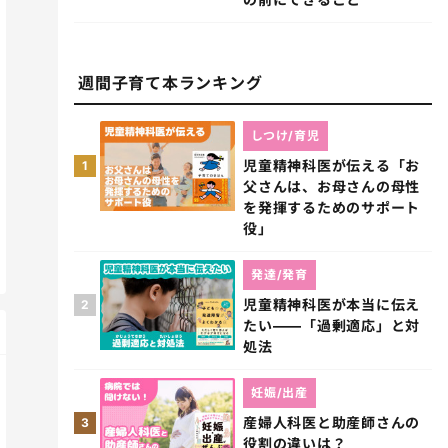
週間子育て本ランキング
しつけ/育児
児童精神科医が伝える「お
1
父さんは、お母さんの母性
を発揮するためのサポート
役」
発達/発育
児童精神科医が本当に伝え
2
たい――「過剰適応」と対
処法
妊娠/出産
産婦人科医と助産師さんの
3
役割の違いは？