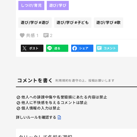
しつけ/育児
遊び/学び
遊び/学び
#遊び
遊び/学び
#子ども
遊び/学び
#歌
共感
1
2
コメントを書く
利用規約を遵守の上、投稿お願いします
他人への誹謗中傷や名誉毀損にあたる内容は禁止
他人に不快感を与えるコメントは禁止
個人情報の入力は禁止
詳しいルールを確認する