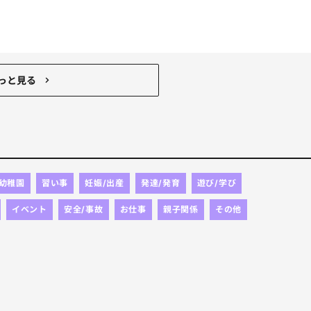
夕方行こうと思うと面倒が勝つし、、笑
っと見る
/幼稚園
習い事
妊娠/出産
発達/発育
遊び/学び
イベント
安全/事故
お仕事
親子関係
その他