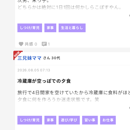
次男、末っ子。
どちらかは絶対に1日1回は何かしらこぼすやん。
おかげで床がピカピカだわ。
ありがとな☺️💢
しつけ/育児
家事
生活と暮らし
共感
0
1
三兄妹ママ
さん
30代
2026.08.05 07:13
冷蔵庫が空っぽでの夕食
旅行で4日間家を空けていたから冷蔵庫に食料がほ
夕食に何を作ろうか迷走状態です。笑
卵と白米はあるから、ここはオムライスが無難かし
しつけ/育児
家事
遊び/学び
習い事
お仕事
買い物いかなきゃ！！