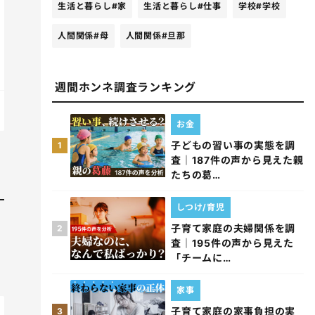
生活と暮らし
#家
生活と暮らし
#仕事
学校
#学校
人間関係
#母
人間関係
#旦那
週間ホンネ調査ランキング
お金
子どもの習い事の実態を調
1
査｜187件の声から見えた親
たちの葛…
しつけ/育児
子育て家庭の夫婦関係を調
2
査｜195件の声から見えた
「チームに…
家事
子育て家庭の家事負担の実
3