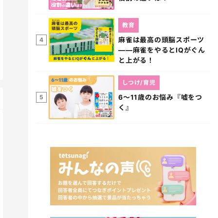
教育
麻雀は最高の頭脳スポーツ
4
――麻雀をやるとIQがぐん
と上がる！
しつけ/育児
6～11歳のお悩み『嘘をつ
5
く』