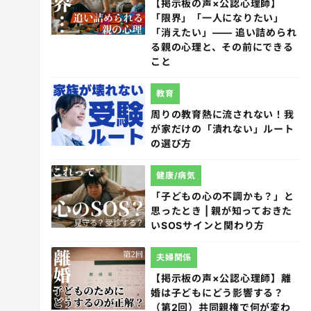
【掲示板の声×公認心理師】
「限界」「一人になりたい」
「消えたい」―― 追い詰められ
る親の心理と、その前にできる
こと
教育
周りの教育熱に流されない！我
が家だけの「潰れない」ルート
の選び方
健康/病気
「子どもの心の不調かも？」と
思ったとき | 親が知っておきた
いSOSサインと関わり方
夫婦関係
【掲示板の声×公認心理師】離
婚は子どもにどう影響する？
（第2回）共同親権で何が変わ