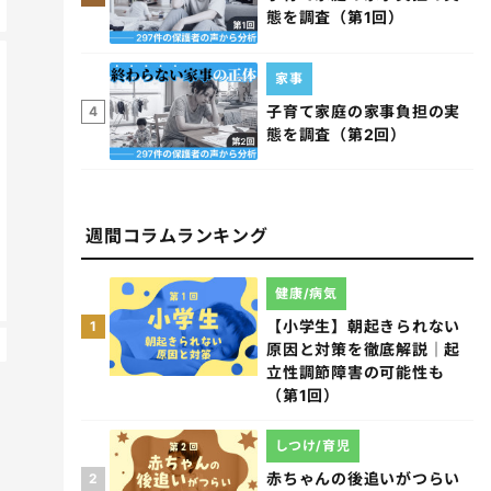
態を調査（第1回）
家事
子育て家庭の家事負担の実
4
態を調査（第2回）
週間コラムランキング
健康/病気
【小学生】朝起きられない
1
原因と対策を徹底解説｜起
立性調節障害の可能性も
（第1回）
しつけ/育児
赤ちゃんの後追いがつらい
2