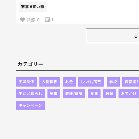
って思うけど、昼間は暑すぎて車に乗りたくないし
家事
#買い物
共感
0
1
も
カテゴリー
夫婦関係
人間関係
お金
しつけ/育児
学校
保育園
生活と暮らし
家事
健康/病気
食事
教育
おでかけ
キャンペーン