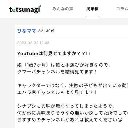
みんなの声
掲示板
コラ
ひなママ
さん
30代
2023.08.02 12:08
YouTubeは何見せてますか？？🙋‍♀️
娘（1歳7ヶ月）は歌と手遊びが好きなので、
クマーバチャンネルを結構見てます！
キャラクターではなく、実際の子どもが出ている動
エハラ家チャンネルもよく見てます！
シナプシも興味が無くなってしまったようで、
何か他に興味ありそうなの無いか探してた所でして
おすすめのチャンネルがあれば教えてください🙂