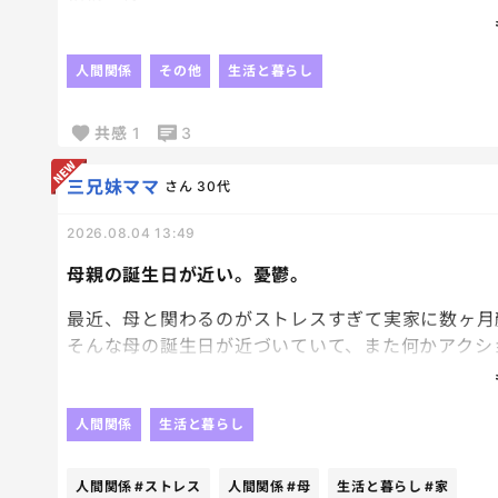
近いしよく行くんだけど、
どの店員もなーーんか、愛想悪い････
前々から思ってたはいたけど、
人間関係
その他
生活と暮らし
たぶんみんな子供嫌い？？？😇
店長さんと思われる男性の店員さんだけは
共感
1
3
すっごい愛想良くて、
でも滅多にレジに立ってなくて、
三兄妹ママ
さん
30代
いつも女性店員なんだけど、
どの人もなんかイラッとする。
2026.08.04 13:49
昨日は娘が
母親の誕生日が近い。憂鬱。
レジにあったレジ袋カード指差して
このカードは使わないのー？？って
最近、母と関わるのがストレスすぎて実家に数ヶ月
私に出したら、
そんな母の誕生日が近づいていて、また何かアクシ
😫
構わないでねー、触らないでー。
誕生日プレゼント何がいい？
人間関係
生活と暮らし
はぁ？？？？
の、一言がなかったら不機嫌になる事も想定済みで
それからずっと、
めんどいなー。
人間関係
#ストレス
人間関係
#母
生活と暮らし
#家