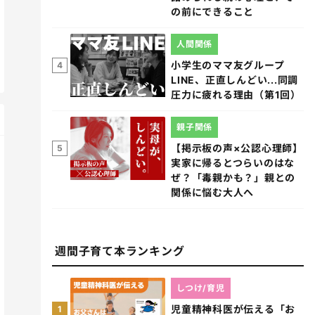
の前にできること
人間関係
小学生のママ友グループ
4
LINE、正直しんどい...同調
圧力に疲れる理由（第1回）
親子関係
【掲示板の声×公認心理師】
5
実家に帰るとつらいのはな
ぜ？「毒親かも？」親との
関係に悩む大人へ
週間子育て本ランキング
しつけ/育児
児童精神科医が伝える「お
1