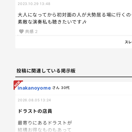
2023.10.29 13:48
大人になってから初対面の人が大勢居る場に行くのっ
素敵な演奏私も聴きたいです🎶
共感
2
スレ
投稿に関連している掲示板
inakanoyome
さん
30代
2026.08.05 13:24
ドラストの店員
最寄りにあるドラストが
結構お得なものもあって