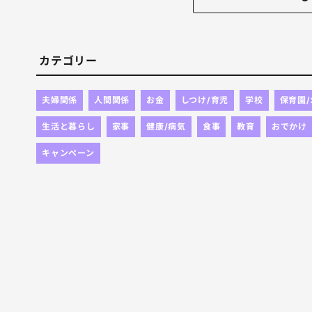
我が家ってましたようーーーー。笑
なんでも再確認は大事！！
カテゴリー
夫婦関係
人間関係
お金
しつけ/育児
学校
保育園
生活と暮らし
家事
健康/病気
食事
教育
おでかけ
キャンペーン