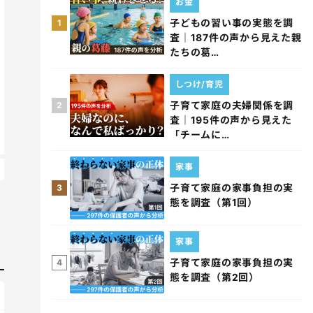
お金
子どもの習い事の実態を調
1
査｜187件の声から見えた親
たちの葛…
しつけ/育児
子育て家庭の夫婦関係を調
2
査｜195件の声から見えた
「チームに…
家事
子育て家庭の家事負担の実
3
態を調査（第1回）
家事
子育て家庭の家事負担の実
4
態を調査（第2回）