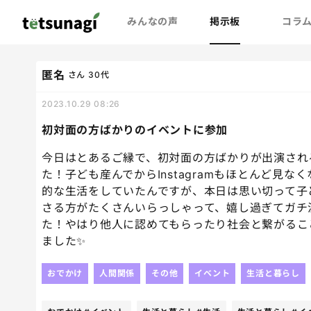
みんなの声
掲示板
コラ
匿名
さん
30代
2023.10.29 08:26
初対面の方ばかりのイベントに参加
今日はとあるご縁で、初対面の方ばかりが出演され
た！子ども産んでからInstagramもほとんど見
的な生活をしていたんですが、本日は思い切って子
さる方がたくさんいらっしゃって、嬉し過ぎてガチ
た！やはり他人に認めてもらったり社会と繋がること
ました✨
おでかけ
人間関係
その他
イベント
生活と暮らし