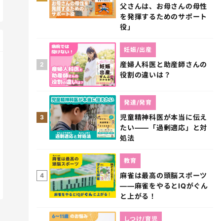
父さんは、お母さんの母性
を発揮するためのサポート
役」
妊娠/出産
産婦人科医と助産師さんの
2
役割の違いは？
発達/発育
児童精神科医が本当に伝え
3
たい――「過剰適応」と対
処法
教育
麻雀は最高の頭脳スポーツ
4
――麻雀をやるとIQがぐん
と上がる！
しつけ/育児