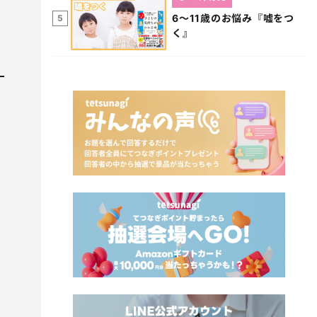
6～11歳のお悩み『嘘をつ
5
く』