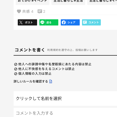
おでかけ
#イベント
生活と暮らし
#生活
生活と暮らし
#イ
共感
4
2
コメントを書く
利用規約を遵守の上、投稿お願いします
他人への誹謗中傷や名誉毀損にあたる内容は禁止
他人に不快感を与えるコメントは禁止
個人情報の入力は禁止
詳しいルールを確認する
クリックして名前を選択