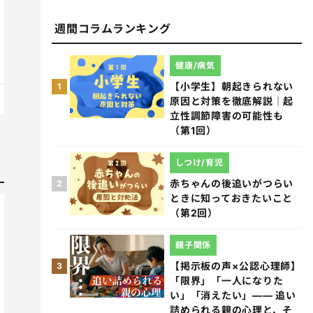
週間コラムランキング
健康/病気
【小学生】朝起きられない
1
原因と対策を徹底解説｜起
立性調節障害の可能性も
（第1回）
しつけ/育児
赤ちゃんの後追いがつらい
2
ときに知っておきたいこと
（第2回）
親子関係
【掲示板の声×公認心理師】
3
「限界」「一人になりた
い」「消えたい」―― 追い
詰められる親の心理と、そ