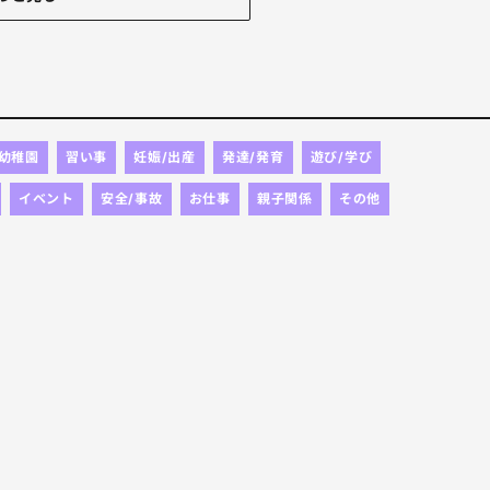
/幼稚園
習い事
妊娠/出産
発達/発育
遊び/学び
イベント
安全/事故
お仕事
親子関係
その他