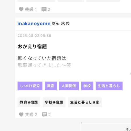
娘と末子が何か指差すと
母親がこんなにもだるくなる時がくるとは思わなか
はい構わないでー触らないでー触らないでー
共感
1
2
のオンパレード。
だんだんこのババァ。って思えてきて
inakanoyome
さん
30代
我が子に言葉を向けられることすら
嫌になるような態度だった。
2026.08.02 05:36
ちょっと前も
おかえり宿題
困ったことがあったときに
たずねたら
無くなっていた宿題は
はぁ。。。って感じの対応されて
無事帰ってきました～笑
え。ってなったけどさ、
やっぱり人の「見た」とか
ご意見箱とかあったら書いたろうかなってくらい
そういうのって当てにならないよね😂
チリツモでイラッとする対応が多い。
じゃないかなぁ～って思っていた通り、
しつけ/育児
教育
人間関係
学校
生活と暮らし
逆に気持ちの良い対応してくれた人が際立つけど
他の子が持ち帰っていて、
ちょっと行けば
2日後に
教育
#宿題
学校
#宿題
生活と暮らし
#家
どの店員さんも優しいドラストあるから
なんか入ってた。って持ってきたらしい。
そっち行きたくなるよね。
毎日荷物開けないパターンね！？笑
共感
2
2
ただレジ通すだけでも
戻ってきたことが何よりだから
印象悪いと客減ると思うんだけどな。
良いんだけどね！！
も