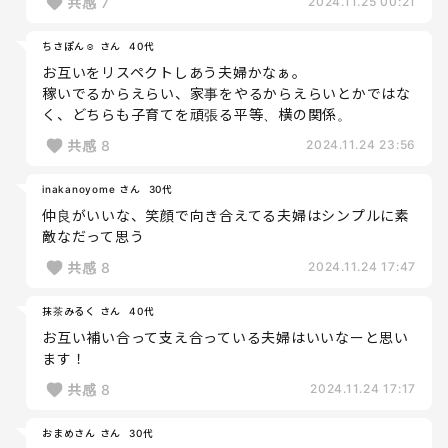
共感
7
2024.11.25 00:21
ちさぽん☺︎ さん
40代
お互いをリスペクトしあう夫婦かなぁ。
稼いでるからえらい、家事をやるからえらいとかではな
く、どちらも子育てを頑張る平等、横の関係。
共感
8
2024.11.24 23:56
inakanoyome さん
30代
仲良がいいな、笑顔で向き合えてる夫婦はシンプルに素
敵なだって思う
共感
8
2024.11.24 17:47
抹茶みるく さん
40代
お互い補い合って支え合っている夫婦はいいなーと思い
ます！
共感
8
2024.11.24 17:17
おまめさん さん
30代