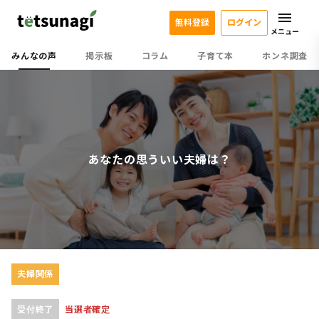
無料登録
ログイン
メニュー
みんなの声
掲示板
コラム
子育て本
ホンネ調査
あなたの思ういい夫婦は？
夫婦関係
受付終了
当選者確定