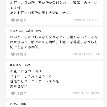
お互いの良い所、悪い所を受け入れて、理解し合ってい
る夫婦。
あとお互いの家族の事も大切にできる。
共感
8
2024.11.24 17:12
うさみ さん
広島県
30代
いいところだけじゃなくダメなところ足りないところを
わかりあって助けあえる関係。お互いを尊重しながらも
何でも言える関係。
共感
8
2024.11.23 20:41
匿名 さん
30代
お互いにきつい時は
フォローして支え合うこと
普段からコミニュケーションを
欠かさない
共感
7
2024.11.23 16:00
🕓 さん
30代