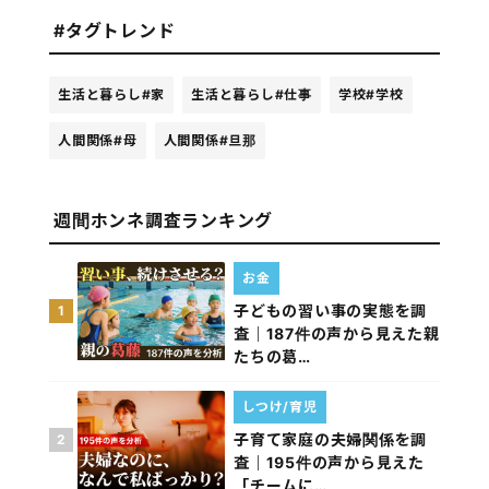
#タグトレンド
生活と暮らし
#家
生活と暮らし
#仕事
学校
#学校
人間関係
#母
人間関係
#旦那
週間ホンネ調査ランキング
お金
子どもの習い事の実態を調
1
査｜187件の声から見えた親
たちの葛…
しつけ/育児
子育て家庭の夫婦関係を調
2
査｜195件の声から見えた
「チームに…