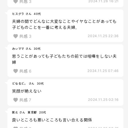
共感
3
2024.11.26 16:21
ヒスグラ さん
40代
夫婦の間でどんなに大変なことやイヤなことがあっても
子どものことを一番に考える夫婦。
共感
3
2024.11.25 22:36
みぃママ さん
30代
思うことがあっても子どもたちの前では喧嘩をしない夫
婦
共感
6
2024.11.25 07:46
どなるど。 さん
30代
笑顔が絶えない
共感
7
2024.11.25 02:16
匿名 さん
東京都
20代
良いところも悪いところも言い合える関係