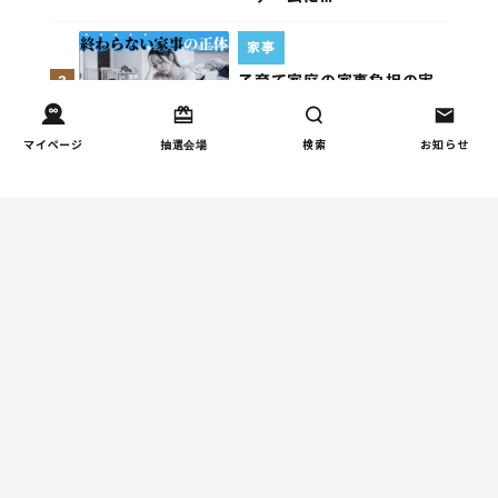
家事
子育て家庭の家事負担の実
3
態を調査（第1回）
マイページ
抽選会場
検索
お知らせ
家事
子育て家庭の家事負担の実
4
態を調査（第2回）
週間コラムランキング
健康/病気
【小学生】朝起きられない
1
原因と対策を徹底解説｜起
立性調節障害の可能性も
（第1回）