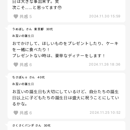
日は大きな事出来ず。笑
次こそ……と思ってます🥹
共感
5
2024.11.30 15:59
うめぼし さん
東京都
30代
お互いの誕生日
おでかけして、ほしいものをプレゼントしたり、ケーキ
を一緒に食べたり！
プレゼントない時は、豪華なディナーをします！
共感
6
2024.11.26 18:36
ちさぽん☺︎ さん
40代
お互いの誕生日
お互いの誕生日も大切にしているけど、自分たちの誕生
日以上に子どもたちの誕生日は盛大に祝うことにしてい
るかな。
共感
6
2024.11.25 10:52
さくさくパンダ さん
30代