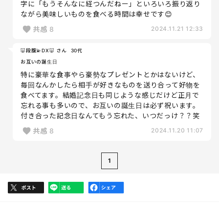
字に「もうそんなに経つんだねー」といろいろ振り返り
ながら美味しいものを食べる時間は幸せです😊
共感
8
2024.11.21 12:33
🐷段腹💫DX🐷 さん
30代
お互いの誕生日
特に豪華な食事やら豪勢なプレゼントとかはないけど、
毎回なんかしたら相手が好きなものを送り合って好物を
食べてます。結婚記念日も同じような感じだけど正月で
忘れる事も多いので、お互いの誕生日は必ず祝います。
付き合った記念日なんてもう忘れた、いつだっけ？？笑
共感
8
2024.11.20 11:07
1