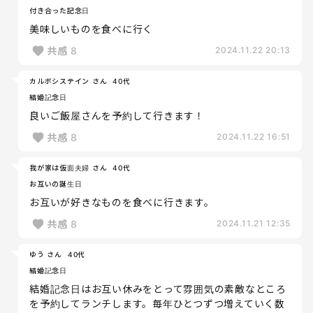
付き合った記念日
美味しいものを食べに行く
共感
8
2024.11.22 20:13
カルボシステイン さん
40代
結婚記念日
良いご飯屋さんを予約して行きます！
共感
8
2024.11.22 16:51
我が家は仮面夫婦 さん
40代
お互いの誕生日
お互いが好きなものを食べに行きます。
共感
8
2024.11.21 12:35
ゆう さん
40代
結婚記念日
結婚記念日はお互い休みをとって雰囲気の素敵なところ
を予約してランチします。毎年ひとつずつ増えていく数