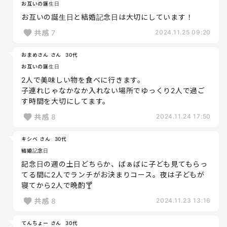
お互いの誕生日
お互いの誕生日と結婚記念日は大切にしています！
共感
7
2024.11.25 09:20
おまめさん さん
30代
お互いの誕生日
2人で美味しい物を食べに行きます。
子連れじゃなかなか入れない場所でゆっくり2人で過ご
す時間を大切にしてます。
共感
8
2024.11.24 17:50
キシベ さん
30代
結婚記念日
記念日の週の土日どちらか、ばぁばに子ども見てもらっ
てる間に2人でランチがお決まりコース。夜は子どもが
寝てから2人で晩酌🍸
共感
8
2024.11.23 13:16
てんちょー さん
30代