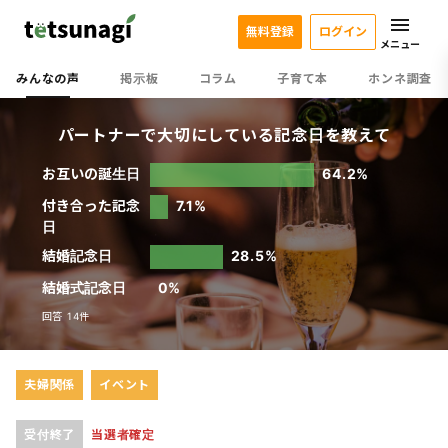
無料登録
ログイン
メニュー
みんなの声
掲示板
コラム
子育て本
ホンネ調査
パートナーで大切にしている記念日を教えて
お互いの誕生日
64.2%
付き合った記念
7.1%
日
結婚記念日
28.5%
結婚式記念日
0%
回答 14件
夫婦関係
イベント
受付終了
当選者確定