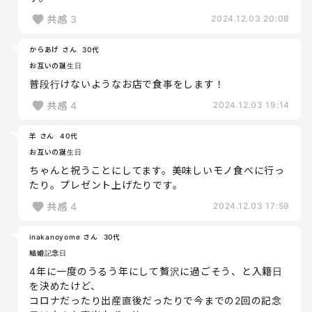
共感
3
2024.12.03 20:08
からあげ さん
30代
お互いの誕生日
普段行けないようなお店で食事をします！
共感
4
2024.12.03 19:14
羊 さん
40代
お互いの誕生日
ちゃんと祝うことにしてます。美味しいモノ食べに行っ
たり。プレゼント上げたりです。
共感
4
2024.12.03 17:59
inakanoyome さん
30代
結婚記念日
4年に一度のうるう年にして贅沢に過ごそう、と入籍日
を決めたけど、
コロナだったり出産直後だったりで今までの2回の記念