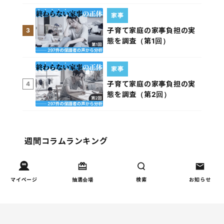
家事
子育て家庭の家事負担の実
3
態を調査（第1回）
家事
子育て家庭の家事負担の実
4
態を調査（第2回）
週間コラムランキング
健康/病気
マイページ
抽選会場
検索
お知らせ
【小学生】朝起きられない
1
原因と対策を徹底解説｜起
立性調節障害の可能性も
（第1回）