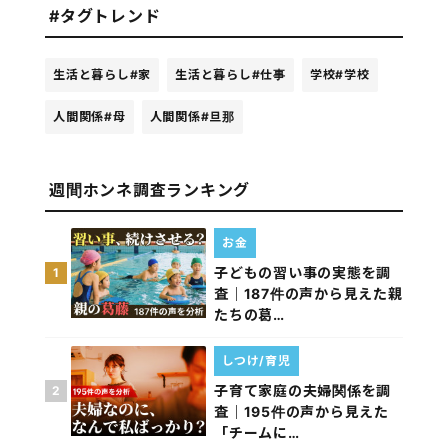
#タグトレンド
生活と暮らし
#家
生活と暮らし
#仕事
学校
#学校
人間関係
#母
人間関係
#旦那
週間ホンネ調査ランキング
お金
子どもの習い事の実態を調
1
査｜187件の声から見えた親
たちの葛…
しつけ/育児
子育て家庭の夫婦関係を調
2
査｜195件の声から見えた
「チームに…