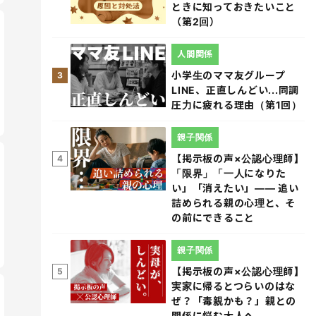
ときに知っておきたいこと
（第2回）
人間関係
小学生のママ友グループ
3
LINE、正直しんどい...同調
圧力に疲れる理由（第1回）
親子関係
【掲示板の声×公認心理師】
4
「限界」「一人になりた
い」「消えたい」―― 追い
詰められる親の心理と、そ
の前にできること
親子関係
【掲示板の声×公認心理師】
5
実家に帰るとつらいのはな
ぜ？「毒親かも？」親との
関係に悩む大人へ