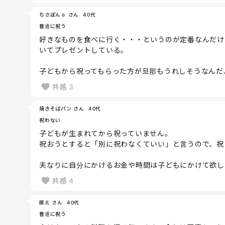
ちさぽん☺︎ さん
40代
普通に祝う
好きなものを食べに行く・・・というのが定番なんだけ
いてプレゼントしている。
子どもから祝ってもらった方が旦那もうれしそうなんだ
共感
3
焼きそばパン さん
40代
祝わない
子どもが生まれてから祝っていません。
祝おうとすると「別に祝わなくていい」と言うので、祝
夫なりに自分にかけるお金や時間は子どもにかけて欲し
共感
4
匿名 さん
40代
普通に祝う