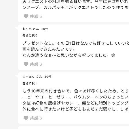
夫リクエストの料理を振る舞います。今年は豆腐をいれ
ンスープ、カルパッチョがリクエストでしたので作りま
共感
5
おくら さん
30代
普通に祝う
プレゼントなし。その日1日はなんでも好きにしていい
画を読んできたみたいです。
なんか違うなぁ～と思いながら祝ってました。笑
共感
6
ゆーたん さん
30代
普通に祝う
もう10年来の付き合いで、色々あげ尽くしたため、と
ーヒーやコーヒーゼリー、バウムクーヘンのちょっとい
夕飯は好物の唐揚げやカレー、鰻などに特別トッピング
外に食べに行きたいけど子どももまだまだ騒ぐし、しば
共感
6