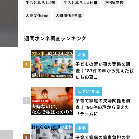
生活と暮らし
#家
生活と暮らし
#仕事
学校
#学校
人間関係
#母
人間関係
#旦那
週間ホンネ調査ランキング
お金
子どもの習い事の実態を調
1
査｜187件の声から見えた親
たちの葛…
しつけ/育児
子育て家庭の夫婦関係を調
2
査｜195件の声から見えた
「チームに…
家事
子育て家庭の家事負担の実
3