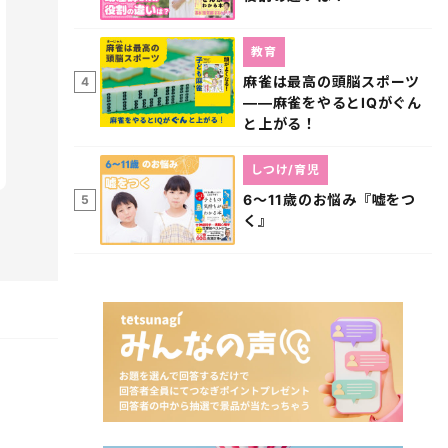
教育
麻雀は最高の頭脳スポーツ
4
――麻雀をやるとIQがぐん
と上がる！
しつけ/育児
6～11歳のお悩み『嘘をつ
5
く』