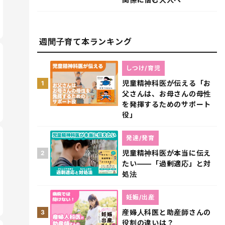
週間子育て本ランキング
しつけ/育児
児童精神科医が伝える「お
1
父さんは、お母さんの母性
を発揮するためのサポート
役」
発達/発育
児童精神科医が本当に伝え
2
たい――「過剰適応」と対
処法
妊娠/出産
産婦人科医と助産師さんの
3
役割の違いは？