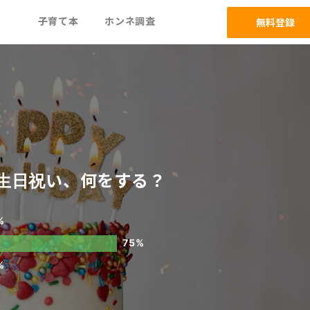
ム
子育て本
ホンネ調査
無料登録
生日祝い、何をする？
%
75%
%