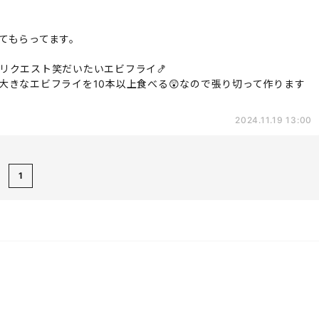
てもらってます。
リクエスト笑だいたいエビフライ🍤
大きなエビフライを10本以上食べる😲なので張り切って作ります
2024.11.19 13:00
1