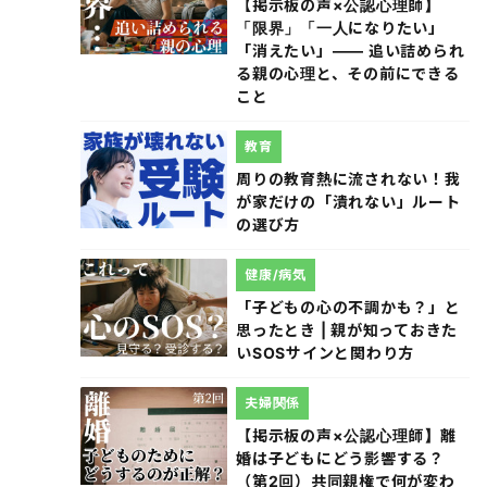
【掲示板の声×公認心理師】
「限界」「一人になりたい」
「消えたい」―― 追い詰められ
る親の心理と、その前にできる
こと
教育
周りの教育熱に流されない！我
が家だけの「潰れない」ルート
の選び方
健康/病気
「子どもの心の不調かも？」と
思ったとき | 親が知っておきた
いSOSサインと関わり方
夫婦関係
【掲示板の声×公認心理師】離
婚は子どもにどう影響する？
（第2回）共同親権で何が変わ