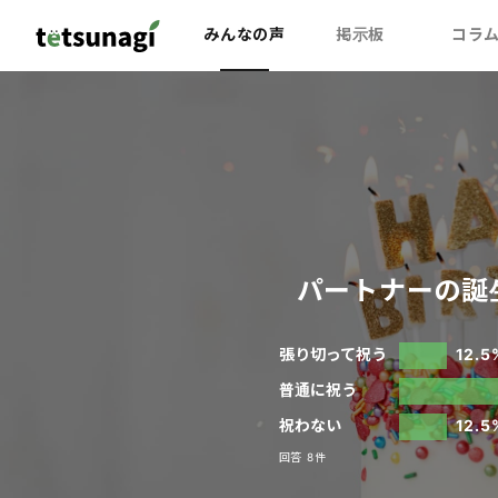
みんなの声
掲示板
コラ
パートナーの誕
張り切って祝う
12.5
普通に祝う
祝わない
12.5
回答 8件