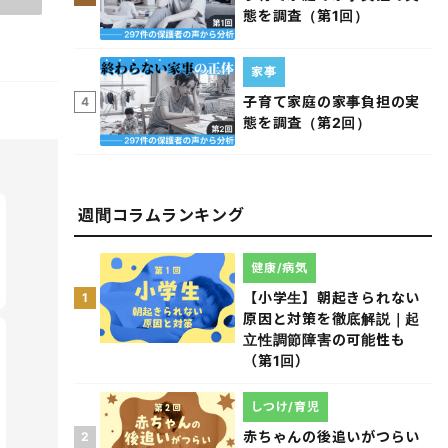
態を調査（第1回）
家事
子育て家庭の家事負担の実
4
態を調査（第2回）
週間コラムランキング
健康/病気
【小学生】朝起きられない
1
原因と対策を徹底解説｜起
立性調節障害の可能性も
（第1回）
しつけ/育児
赤ちゃんの後追いがつらい
2