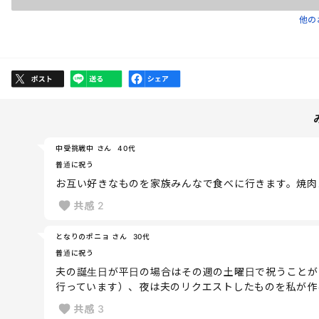
他の
中受挑戦中 さん
40代
普通に祝う
お互い好きなものを家族みんなで食べに行きます。焼肉
共感
2
となりのポニョ さん
30代
普通に祝う
夫の誕生日が平日の場合はその週の土曜日で祝うことが
行っています）、夜は夫のリクエストしたものを私が作
共感
3