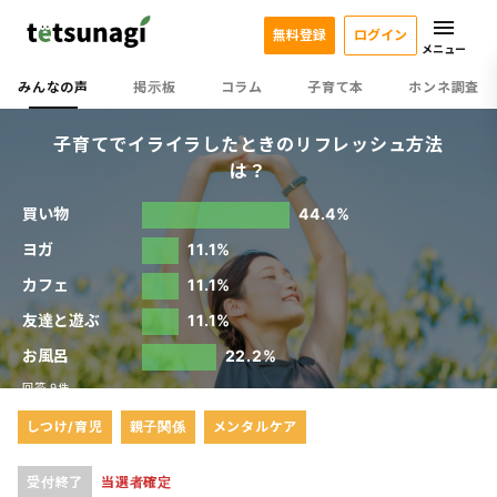
無料登録
ログイン
メニュー
みんなの声
掲示板
コラム
子育て本
ホンネ調査
子育てでイライラしたときのリフレッシュ方法
は？
買い物
44.4%
ヨガ
11.1%
カフェ
11.1%
友達と遊ぶ
11.1%
お風呂
22.2%
回答 9件
しつけ/育児
親子関係
メンタルケア
受付終了
当選者確定