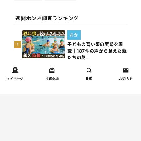
週間ホンネ調査ランキング
お金
子どもの習い事の実態を調
1
査｜187件の声から見えた親
たちの葛…
しつけ/育児
マイページ
抽選会場
検索
お知らせ
子育て家庭の夫婦関係を調
2
査｜195件の声から見えた
「チームに…
家事
子育て家庭の家事負担の実
3
態を調査（第1回）