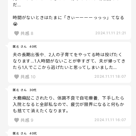
だ…
時間がないときはたまに「きぃーーーーっっっ」てなる
😭
共感
8
2024.11.11 21:21
匿名 さん
40代
夫の長期出張中、2人の子育てをやってる時は投げたく
なります…1人時間がないことが辛すぎて、夫が帰ってき
たら1人でここから逃げたいと思ってしまいました…
共感
10
2024.11.11 18:07
匿名 さん
30代
大癇癪起こされたり、体調不良で自宅療養、下手したら
入院となると全部私なので、疲労が限界になると何もか
も捨てて消えたくなります。
共感
9
2024.11.11 16:07
匿名 さん
40代