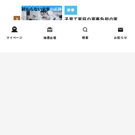
家事
子育て家庭の家事負担の実
3
態を調査（第1回）
マイページ
抽選会場
検索
お知らせ
家事
子育て家庭の家事負担の実
4
態を調査（第2回）
週間コラムランキング
健康/病気
【小学生】朝起きられない
1
原因と対策を徹底解説｜起
立性調節障害の可能性も
（第1回）