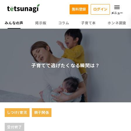
無料登録
ログイン
メニュー
みんなの声
掲示板
コラム
子育て本
ホンネ調査
子育てで逃げたくなる瞬間は？
しつけ/育児
親子関係
受付終了