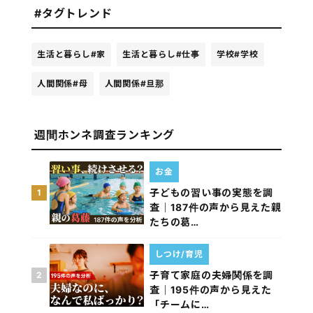
#タグトレンド
生活と暮らし
#家
生活と暮らし
#仕事
学校
#学校
人間関係
#母
人間関係
#旦那
週間ホンネ調査ランキング
お金
子どもの習い事の実態を調
1
査｜187件の声から見えた親
たちの葛…
しつけ/育児
子育て家庭の夫婦関係を調
2
査｜195件の声から見えた
「チームに…