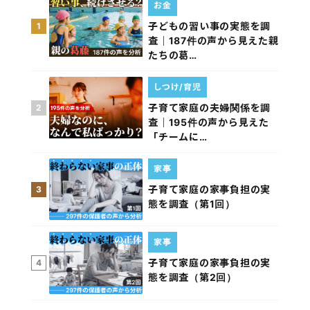
お金
子どもの習い事の実態を調
1
査｜187件の声から見えた親
たちの葛…
しつけ/育児
子育て家庭の夫婦関係を調
2
査｜195件の声から見えた
「チームに…
家事
子育て家庭の家事負担の実
3
態を調査（第1回）
家事
子育て家庭の家事負担の実
4
態を調査（第2回）