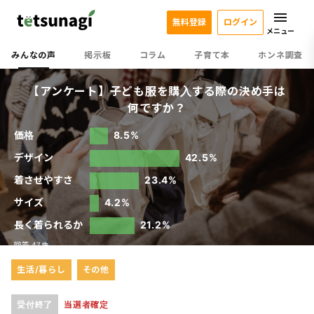
無料登録
ログイン
メニュー
みんなの声
掲示板
コラム
子育て本
ホンネ調査
【アンケート】子ども服を購入する際の決め手は
何ですか？
価格
8.5%
デザイン
42.5%
着させやすさ
23.4%
サイズ
4.2%
長く着られるか
21.2%
回答 47件
生活/暮らし
その他
受付終了
当選者確定