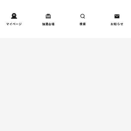
週間コラムランキング
マイページ
抽選会場
検索
お知らせ
健康/病気
【小学生】朝起きられない
1
原因と対策を徹底解説｜起
立性調節障害の可能性も
（第1回）
しつけ/育児
赤ちゃんの後追いがつらい
2
ときに知っておきたいこと
（第2回）
人間関係
小学生のママ友グループ
3
LINE、正直しんどい...同調
圧力に疲れる理由（第1回）