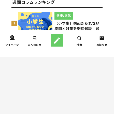
週間コラムランキング
健康/病気
【小学生】朝起きられない
1
原因と対策を徹底解説｜起
立性調節障害の可能性も
（第1回）
マイページ
みんなの声
検索
お知らせ
しつけ/育児
赤ちゃんの後追いがつらい
2
ときに知っておきたいこと
（第2回）
人間関係
小学生のママ友グループ
3
LINE、正直しんどい...同調
圧力に疲れる理由（第1回）
人間関係