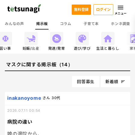
無料登録
ログイン
メニュー
みんなの声
掲示板
コラム
子育て本
ホンネ調査
習い事
妊娠/出産
発達/発育
遊び/学び
生活と暮らし
家
マスクに関する掲示板（14）
回答募集
新着順
inakanoyome
さん
30代
2026.07.11 00:54
病院の違い
娘の退院から、