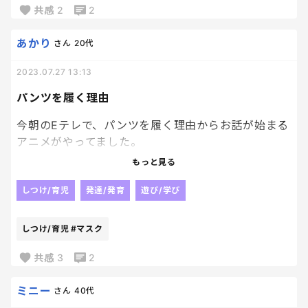
校！！
共感
2
2
ってかんじの毎日を送っていますが、家を出る時にマ
あかり
さん
20代
スクをして、多分すぐとってるんでしょうね！！💢
私の目から離れた瞬間マスクはずしてるんでしょう
2023.07.27 13:13
ね💢
パンツを履く理由
学校じゃ全くつけてないようす💢
まじでイラついてキレちらかしました。笑
今朝のEテレで、パンツを履く理由からお話が始まる
アニメがやってました。
マスクもしっかり買ってるし、そんな無駄遣いする
ちょっとした性教育ですね。
もっと見る
ために買ってるんじゃねぇぇ！！って
私も真剣に見てしまいました（笑）
しつけ/育児
発達/発育
遊び/学び
そんで、結局インフルになって登校できない、遊べな
主人公の男の子はなぜパンツを履くのか、いろんな
い、で本人達もイライラするのに😇😇😇😇
人に聞いて回ってました。
しつけ/育児
#マスク
「大事なものを守るため」と聞き、
ほんっと腹たちますーー
おしっこの通る道とうんちの通る道を守る為だとい
共感
3
2
マスクつけるくらい協力しよぉぉおぉぉ
うことがわかりました。
ぉ！！！？？
そのあとに妊婦さんとも会って、女の人には赤ちゃん
ミニー
さん
40代
が通る道もあることを知ります。