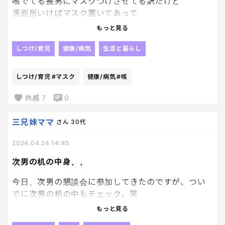
咳でてる長男にマスクつけさせてる訳だけど
洗面所いけばマスク置いてあって
ダイニングテーブルみると置いてあって
もっと見る
子供部屋みてみると置いてあって、、、
しつけ/育児
健康/病気
生活と暮らし
移動してマスクはずす度に、その場に置きっぱでど
しつけ/育児
#マスク
健康/病気
#咳
っかいくんだよねー
共感
7
0
一緒にマスク持っていけよ😇😇😇😇
三兄妹ママ
さん
30代
2024.04.24 14:45
次男の机の中身、、
今日、次男の懇談会に参加してきたのですが、つい
でに次男の机の中もチェック。笑
もっと見る
ありえないくらいきっったない！！！！😇😇