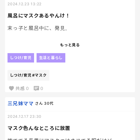
2024.12.23 13:22
風呂にマスクあるやんけ！
末っ子と風呂中に、発見。
マスクだぁぁ、、、、
もっと見る
なぜだ、、！？
しつけ/育児
生活と暮らし
なぜ、お風呂にマスクがあるんだ！！！
しつけ/育児
#マスク
長男だな
あいつはほんっっとに💢😇😇😇😇
共感
0
0
ゴミはゴミ箱に捨ててくれぇぇ！！💢
三兄妹ママ
さん
30代
2024.12.17 23:30
マスク色んなところに放置