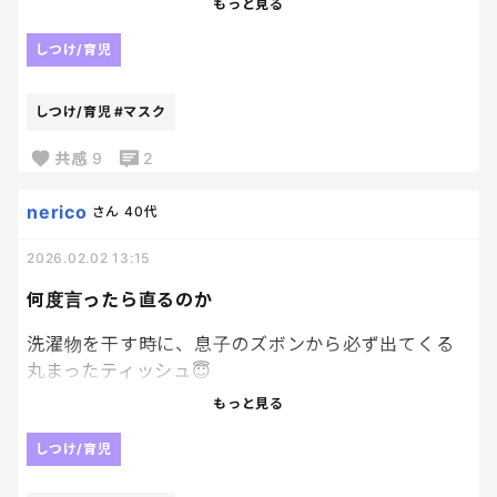
しっかり診てくれようとしてくれたし
もっと見る
知らずに洗濯して、いつも究極に丸まったティッシュ
そして先生がマスクイケオジ。笑
の塊が出てくるんだよね。
しつけ/育児
受付の方も看護師さんも
みんなやわらかーい対応で。
汚いよね？
距離はあるけど
しつけ/育児
#マスク
100歩譲ってポケットに入れたら、洗濯機入れる前に
ちゃんと安心を
出してほしいんだよね？
共感
9
2
もらって帰れる病院がいいよね。
引越して近場で探してたけど、
こないだは、洗濯後に使用済みマスクが3つも出てき
nerico
さん
40代
もうここに通おう。
たんだけど、なんなの？
2026.02.02 13:15
捨てる暇もない医療従事者なの？
そして過度なストレスが原因でした😛
お母さんって、休みないから
何度言ったら直るのか
いつになったら直るのか。
退院して終わりじゃなくて
これ、いつか結婚してもやり続けて、奥さんから三行
洗濯物を干す時に、息子のズボンから必ず出てくる
家でまた始まるからね
半つきつけられない？
丸まったティッシュ😇
って、マスクイケオジ先生が
「離婚原因は、ポケットに詰め込んだティッシュで
鼻かんだやつをポケットに入れるなと、何度も何度
やさしく言ってくれました。笑笑
もっと見る
す」
も何度も何度も何度も言っているのに。
みたいな。
しつけ/育児
やめてくれよ。
マスクも入っていたりする。