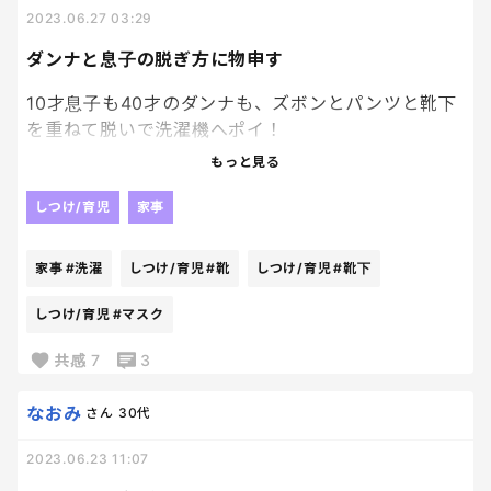
2023.06.27 03:29
という感じでお話が進んでいくのですが、
ダンナと息子の脱ぎ方に物申す
この内容だったら私自身も子供に話やすいなと感じ
ました。
10才息子も40才のダンナも、ズボンとパンツと靴下
を重ねて脱いで洗濯機へポイ！
そして、他の家庭はどうしているんだろうとふと気に
これ、何度もいっても直らない。
もっと見る
なりました！
しまいにはポケットにマスク入れっぱなしだから、
洗濯機の変な所に詰まるのよ…
しつけ/育児
家事
PS.大事なものは体に他にもあるじゃん‼👀とか頭と
すぼらな所は似ないで欲しかった～涙
家事
#洗濯
しつけ/育児
#靴
しつけ/育児
#靴下
か口とか、、、と言ってて。
女の子だとちがうのかな？？男子あるあるなの？
パンツをあらゆるところに被ったキャラも出てきて
しつけ/育児
#マスク
笑い要素もありましたよ。
共感
7
3
👀はサングラス、頭はヘルメット、口・鼻はマスク
みたいな感じで話が進んでくのですが。
なおみ
さん
30代
2023.06.23 11:07