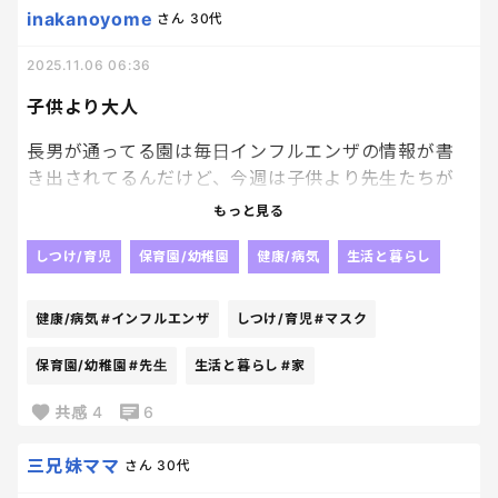
皆さんは37度後半の熱だったらインフルエンザの検
inakanoyome
さん
30代
査しますか？？
息子は逃げるように登校。
というより、熱が出たら必ず検査しますか？
2025.11.06 06:36
様子を見ますか？？
もうどうしたらいいのかあいつは…
子供より大人
だらしなさすぎて、引くレベル。
長男が通ってる園は毎日インフルエンザの情報が書
き出されてるんだけど、今週は子供より先生たちが
かかってる🥹
もっと見る
昨日今日は園児０、先生数人ずつ。
いくらマスクして接していても防げないんだなあ。
しつけ/育児
保育園/幼稚園
健康/病気
生活と暮らし
これだけの子供たちがいたらいろんな菌あるし、食
事中とか絶対外す瞬間があるもんね。。。
健康/病気
#インフルエンザ
しつけ/育児
#マスク
先生たちの中にも、自分と同じようにお母さんして
る先生がいると思うと、お家で大変だろうな…と頭が
保育園/幼稚園
#先生
生活と暮らし
#家
上がらない。
共感
4
6
三兄妹ママ
さん
30代