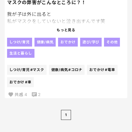
マスクの弊害がこんなところに？！
我が子は外に出ると
私がマスクをしていないと泣き出すんです笑
もっと見る
最近は暑いので電車等公共の場以外では外してるの
ですが、腕に引っ掛けてあるマスクを引っ張りつけ
しつけ/育児
健康/病気
おでかけ
遊び/学び
その他
ろと怒り泣きます笑
生活と暮らし
つければ泣き止み、思わず笑ってしまいました！
しつけ/育児
#マスク
健康/病気
#コロナ
おでかけ
#電車
コロナ禍に生まれ、
おでかけ
#車
マスクは人間の一部だと思っているのかな？
共感
4
2
1