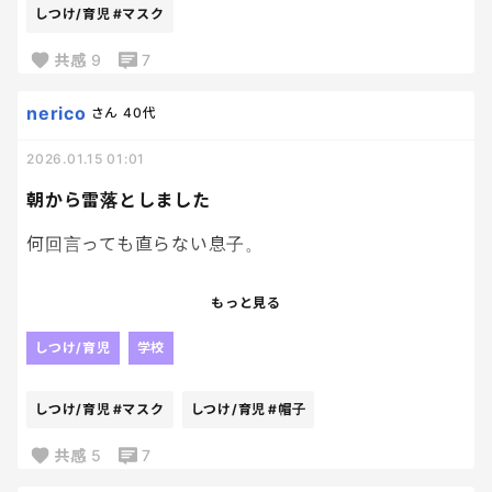
今のうちにそのポケットに入れる癖やめて。
しつけ/育児
#マスク
ゴミ箱ってものがあるんだ。
何度言ってもプリントも出さないし、なんなんだこの
生き物は。
共感
9
7
ついでに、学校の道具箱に大事なプリント入れるの
もやめて。
nerico
さん
40代
どちらも四次元ポケットじゃない。
2026.01.15 01:01
朝から雷落としました
何回言っても直らない息子。
ズボンのポケットにマスク入れたまま洗濯機に入れ
もっと見る
ないで。
朝からタブレット見るな。全部支度が終わってから
しつけ/育児
学校
見ろ。
提出物は必ず全て出せ。
しつけ/育児
#マスク
しつけ/育児
#帽子
これを毎日毎朝言っている。
共感
5
7