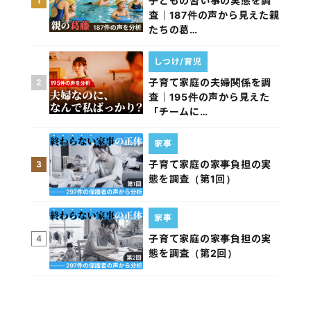
子どもの習い事の実態を調
1
査｜187件の声から見えた親
たちの葛…
しつけ/育児
子育て家庭の夫婦関係を調
2
査｜195件の声から見えた
「チームに…
家事
子育て家庭の家事負担の実
3
態を調査（第1回）
家事
子育て家庭の家事負担の実
4
態を調査（第2回）