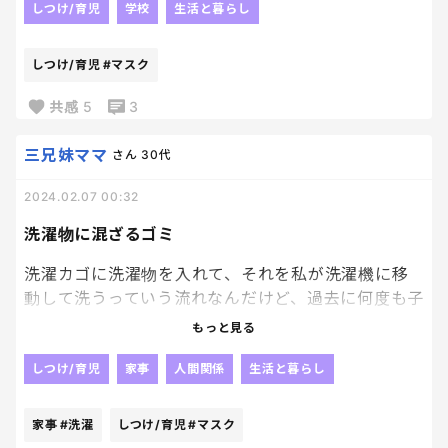
しつけ/育児
学校
生活と暮らし
鼻かんだティッシュや、マスクが奥からでてきて、ま
じ不潔、、と我が子なのに引いてしまいました。笑
しつけ/育児
#マスク
男子ってそーゆーもの？？🥹🥹🥹
共感
5
3
三兄妹ママ
さん
30代
2024.02.07 00:32
洗濯物に混ざるゴミ
洗濯カゴに洗濯物を入れて、それを私が洗濯機に移
動して洗うっていう流れなんだけど、過去に何度も子
供達のズボンから砂、石、ティッシュ、メモ帳など
もっと見る
など出てきてイッッラァァァとした事があるので、
最近はしっかり私がポケットなど確認してるんです
しつけ/育児
家事
人間関係
生活と暮らし
が、
私も人間なので、、😇
家事
#洗濯
しつけ/育児
#マスク
たまーーに見忘れる事があるんですけど、、