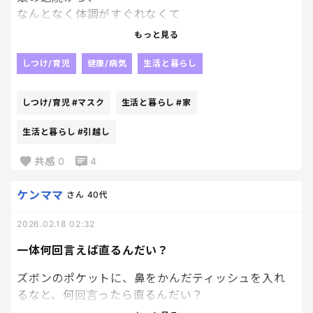
なんとなく体調がすぐれなくて
昨日近くの医療センター行ったんだけど、
もっと見る
全然触診とかもなく
お話して終わり。になっちゃって。
しつけ/育児
健康/病気
生活と暮らし
全然不安拭えてないんですが？？？
で、帰宅しんだけど、
しつけ/育児
#マスク
生活と暮らし
#家
やっぱり落ち着かなくて、
娘のこともあったし
生活と暮らし
#引越し
他の病院にも行ってみよかなって
共感
0
4
考えてたら
ちょっと遠くて
ケンママ
さん
40代
もう数年行ってないけど
昔胃が痛くてかかったとき、
2026.02.18 02:32
すごい良かったような！！！
っていう病院思い出して
一体何回言えば直るんだい？
朝イチで行ってきた。
ズボンのポケットに、鼻をかんだティッシュを入れ
結果、やっぱりここ！！！
るなと、何回言ったら直るんだい？
しっかり話聞いてくれるし