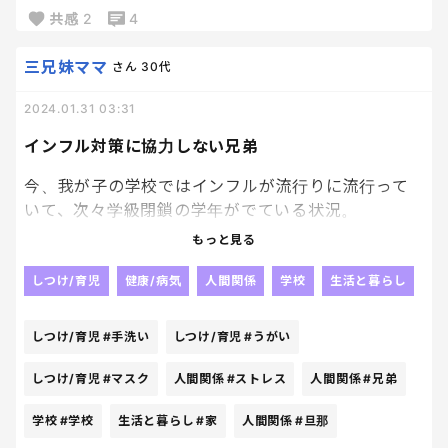
共感
2
4
使い捨てのマスク、なんだかしらん厚紙が出てきて
ほんっとイラついた！！💢
三兄妹ママ
さん
30代
2024.01.31 03:31
てかね、何度も各自ポケットに何も入ってないの確
認してね！！っていってんのにやらないからこーなる
インフル対策に協力しない兄弟
のよ！！
今、我が子の学校ではインフルが流行りに流行って
もーー朝からイライラするわーー
いて、次々学級閉鎖の学年がでている状況。
もっと見る
インフルになると、末っ子も、私も旦那も感染する
恐れがあるし、隔離期間中がもうほんっとにストレ
しつけ/育児
健康/病気
人間関係
学校
生活と暮らし
スなので絶対に感染してほしくない、、、
しつけ/育児
#手洗い
しつけ/育児
#うがい
毎日、R-1を飲ませたいけどまぁまぁ金額するからヨ
しつけ/育児
#マスク
人間関係
#ストレス
人間関係
#兄弟
ーグルトで我慢して毎日たべさす、腸内環境をよく
学校
#学校
生活と暮らし
#家
人間関係
#旦那
する、手洗いうがい、マスクも毎日徹底して登