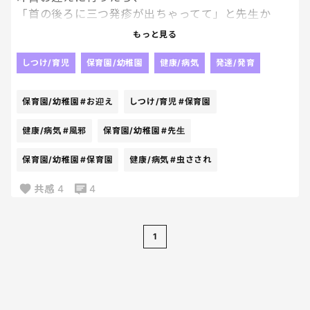
「首の後ろに三つ発疹が出ちゃってて」と先生か
ら、
もっと見る
増えないか見てて欲しいと言われ
今朝は特に見当たらなかったので
しつけ/育児
保育園/幼稚園
健康/病気
発達/発育
いつも通り保育園へ！
保育園/幼稚園
#お迎え
しつけ/育児
#保育園
虫さされしまくる子なのですが、
虫さされではない感じにも見えるし。
健康/病気
#風邪
保育園/幼稚園
#先生
なんだろ🤔
保育園/幼稚園
#保育園
健康/病気
#虫さされ
今は風邪はひいてるけど元気そうだから、
共感
4
4
このまま体調崩れないといいな。
1