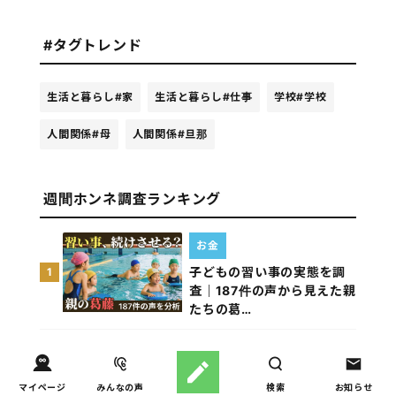
#タグトレンド
生活と暮らし
#家
生活と暮らし
#仕事
学校
#学校
人間関係
#母
人間関係
#旦那
週間ホンネ調査ランキング
お金
子どもの習い事の実態を調
1
査｜187件の声から見えた親
たちの葛…
しつけ/育児
子育て家庭の夫婦関係を調
2
マイページ
みんなの声
検索
お知らせ
査｜195件の声から見えた