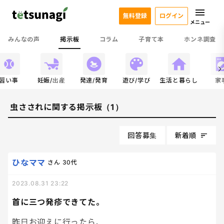
無料登録
ログイン
メニュー
みんなの声
掲示板
コラム
子育て本
ホンネ調査
習い事
妊娠/出産
発達/発育
遊び/学び
生活と暮らし
家
虫さされに関する掲示板（1）
回答募集
新着順
ひなママ
さん
30代
2023.08.31 23:22
首に三つ発疹できてた。
昨日お迎えに行ったら、