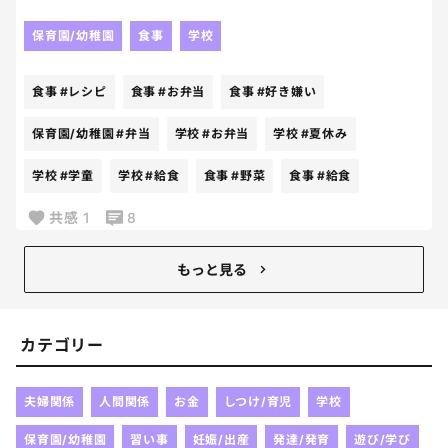
ずが多いのです。(基本食わず嫌い)
保育園/幼稚園
食事
学校
なので、入れたおかずは必ず食べるという約束でお
弁当を作る事にしました。ちなみに緑の野菜は毎日1
食事
#レシピ
食事
#お弁当
食事
#好き嫌い
品は入れるからねと伝えてます。笑
この夏休み期間で少しでも野菜嫌いが無くなれば良
保育園/幼稚園
#弁当
学校
#お弁当
学校
#夏休み
いなあ、、と思い、色んなレシピを探し中です。
学校
#学童
学校
#給食
食事
#野菜
食事
#給食
野菜を使ったおかずでおすすめがあれば教えてくだ
さい！！！(野菜と言いつつ、野菜以外のおかずでも
共感
1
8
嬉しいです)
もっと見る
カテゴリー
夫婦関係
人間関係
お金
しつけ/育児
学校
保育園/幼稚園
習い事
妊娠/出産
発達/発育
遊び/学び