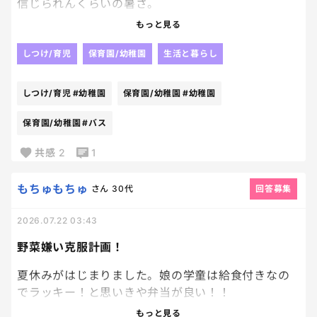
信じられんくらいの暑さ。
立ってるだけで汗がだらだら、、、、
もっと見る
待てど待てどもバスはこない。
だから、GPSを付けてくれって言ってんねん。
しつけ/育児
保育園/幼稚園
生活と暮らし
って気持ちで、先日までバス待ちをしておりました
ー。
しつけ/育児
#幼稚園
保育園/幼稚園
#幼稚園
やっと夏休み突入した末っ子だが、また来週から夏
保育園/幼稚園
#バス
季保育開始！！
共感
2
1
幼稚園様、ありがとう。
助かります🥹
もちゅもちゅ
さん
30代
回答募集
2026.07.22 03:43
野菜嫌い克服計画！
夏休みがはじまりました。娘の学童は給食付きなの
でラッキー！と思いきや弁当が良い！！
と、、、。 娘は好き嫌いが多く、食べられるおか
もっと見る