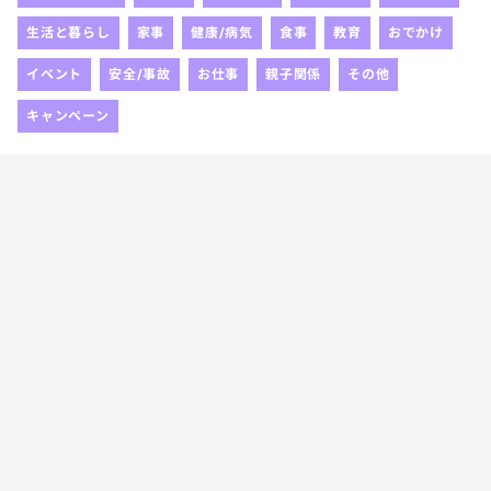
生活と暮らし
家事
健康/病気
食事
教育
おでかけ
イベント
安全/事故
お仕事
親子関係
その他
キャンペーン