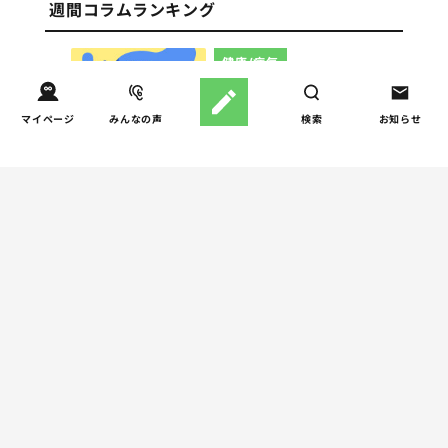
週間コラムランキング
健康/病気
【小学生】朝起きられない
1
原因と対策を徹底解説｜起
マイページ
みんなの声
検索
お知らせ
立性調節障害の可能性も
（第1回）
しつけ/育児
赤ちゃんの後追いがつらい
2
ときに知っておきたいこと
（第2回）
親子関係
【掲示板の声×公認心理師】
3
「限界」「一人になりた
い」「消えたい」―― 追い
詰められる親の心理と、そ
の前にできること