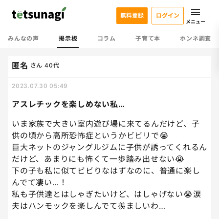
無料登録
ログイン
メニュー
みんなの声
掲示板
コラム
子育て本
ホンネ調査
匿名
さん
40代
2023.07.30 05:49
アスレチックを楽しめない私…
いま家族で大きい室内遊び場に来てるんだけど、子
供の頃から高所恐怖症というかビビリで😭
巨大ネットのジャングルジムに子供が誘ってくれるん
だけど、あまりにも怖くて一歩踏み出せない😭
下の子も私に似てビビりなはずなのに、普通に楽し
んでて凄い…！
私も子供達とはしゃぎたいけど、はしゃげない😭涙
夫はハンモックを楽しんでて羨ましいわ…