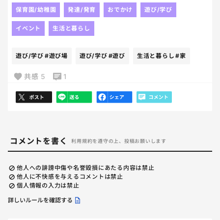
保育園/幼稚園
発達/発育
おでかけ
遊び/学び
イベント
生活と暮らし
遊び/学び
#遊び場
遊び/学び
#遊び
生活と暮らし
#家
共感
5
1
コメントを書く
利用規約を遵守の上、投稿お願いします
他人への誹謗中傷や名誉毀損にあたる内容は禁止
他人に不快感を与えるコメントは禁止
個人情報の入力は禁止
詳しいルールを確認する