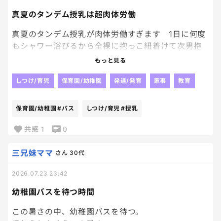
真夏のタンデム授乳は超肉体労働
真夏のタンデム授乳が肉体労働すぎます 1日に何度
もシャワー浴びるから全裸に抱っこ紐着けて次男抱
いてその上からバスローブ一枚羽織って 次男は飲み
もっと見る
っぷりが凄くてまだ足りないよーと飲んでる口の中に
手を突っ込んで乳頭を突いて催促 同時に長男は乳
しつけ/育児
保育園/幼稚園
発達/発育
家事
教育
搾りみたいに次男の授乳を手伝う形で横からおっぱ
いをプルプル 優しいねーと思いながらも次男のヨ
保育園/幼稚園
#バス
しつけ/育児
#授乳
ダレでおっぱいヌルヌル 次男の授乳終わったら今
度は長男が鷲掴みしてプルンプルンさせて遊びま
共感
1
0
す すっごい刺激だけど全部受け入れてクッタクタに
なってぶっ倒れてます 喝を下さい！
三兄妹ママ
さん
30代
2026.07.23 23:42
幼稚園バスを待つ時間
この暑さの中、幼稚園バスを待つ。