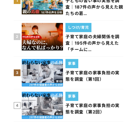
子どもの習い事の実態を調
1
査｜187件の声から見えた親
たちの葛…
しつけ/育児
子育て家庭の夫婦関係を調
2
査｜195件の声から見えた
「チームに…
家事
子育て家庭の家事負担の実
3
態を調査（第1回）
家事
子育て家庭の家事負担の実
4
態を調査（第2回）