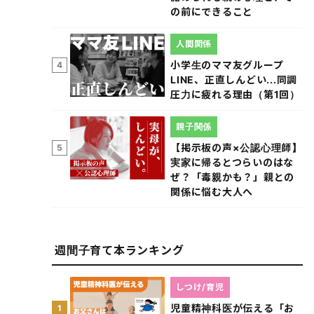
の前にできること
人間関係
小学生のママ友グループ
4
LINE、正直しんどい...同調
圧力に疲れる理由（第1回）
親子関係
【掲示板の声×公認心理師】
5
実家に帰るとつらいのはな
ぜ？「毒親かも？」親との
関係に悩む大人へ
週間子育て本ランキング
しつけ/育児
児童精神科医が伝える「お
1