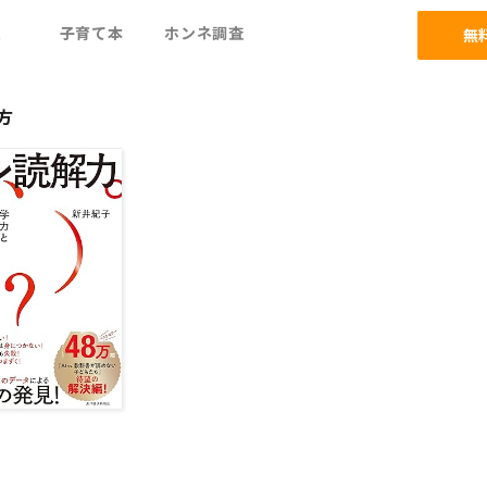
ム
子育て本
ホンネ調査
無
方