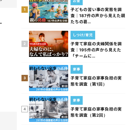
お金
子どもの習い事の実態を調
1
査｜187件の声から見えた親
たちの葛…
しつけ/育児
子育て家庭の夫婦関係を調
2
査｜195件の声から見えた
「チームに…
家事
子育て家庭の家事負担の実
3
態を調査（第1回）
家事
子育て家庭の家事負担の実
4
態を調査（第2回）