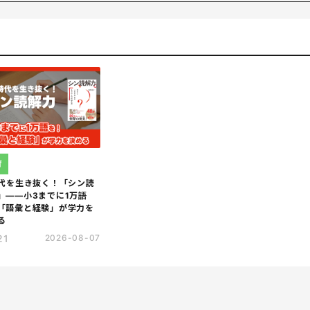
卒業、イリノイ大学5年一貫制大学院を経て、東京工業大学より博
工知能プロジェクト「ロボットは東大に入れるか」プロジェクトディ
ディングスキルテスト」の研究開発を主導。科学技術分野の文部科学
山本七平賞、大川出版賞、エイボン女性教育賞、ビジネス書大賞な
育
時代を生き抜く！「シン読
」――小3までに1万語
「語彙と経験」が学力を
る
21
2026-08-07