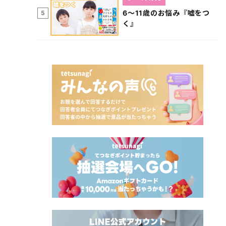
6～11歳のお悩み『嘘をつ
5
く』