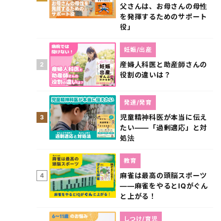
父さんは、お母さんの母性
を発揮するためのサポート
役」
妊娠/出産
産婦人科医と助産師さんの
2
役割の違いは？
発達/発育
児童精神科医が本当に伝え
3
たい――「過剰適応」と対
処法
教育
麻雀は最高の頭脳スポーツ
4
――麻雀をやるとIQがぐん
と上がる！
しつけ/育児