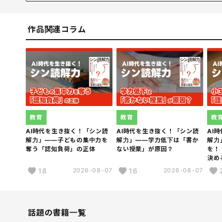
東京都出身。一橋大学法学部およびイリノイ大学数学科
士（理学）を取得。専門は数理論理学。2011年より人
レクタを務める。2016年より読解力を診断する「リー
作品関連コラム
大臣表彰、日本エッセイスト・クラブ賞、石橋湛山賞、
どを受賞
教育
教育
教
AI時代を生き抜く！「シン読
AI時代を生き抜く！「シン読
AI
解力」――子どもの集中力を
解力」――学力低下は「書か
解力
奪う「認知負荷」の正体
ない授業」が原因？
を！
決め
18
16
2026-08-07
2026-08-07
話題の書籍一覧