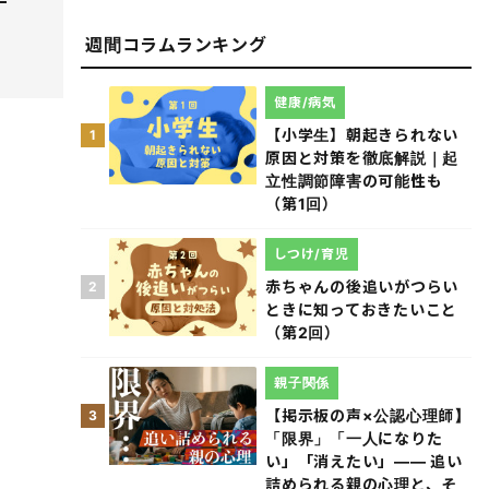
週間コラムランキング
健康/病気
【小学生】朝起きられない
1
原因と対策を徹底解説｜起
立性調節障害の可能性も
（第1回）
しつけ/育児
赤ちゃんの後追いがつらい
2
ときに知っておきたいこと
（第2回）
親子関係
【掲示板の声×公認心理師】
3
「限界」「一人になりた
い」「消えたい」―― 追い
詰められる親の心理と、そ