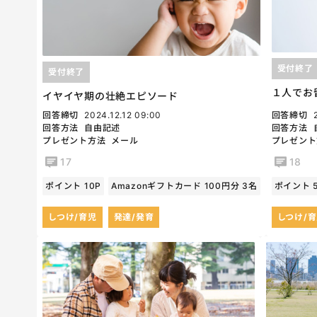
受付終了
受付終了
１人でお
イヤイヤ期の壮絶エピソード
回答締切
2024.12.12 09:00
回答締切
回答方法
自由記述
回答方法
プレゼント方法
メール
プレゼント
17
18
ポイント 10P
Amazonギフトカード 100円分 3名
ポイント 
しつけ/育児
発達/発育
しつけ/