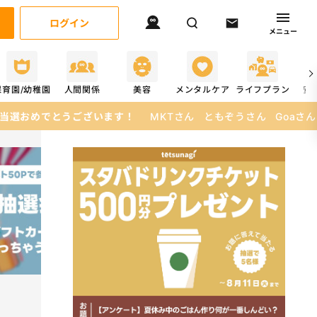
ログイン
メニュー
保育園/幼稚園
人間関係
美容
メンタルケア
ライフプラン
安
ます！
MKTさん
ともぞうさん
Goaさん
えぬさん
あみあみ