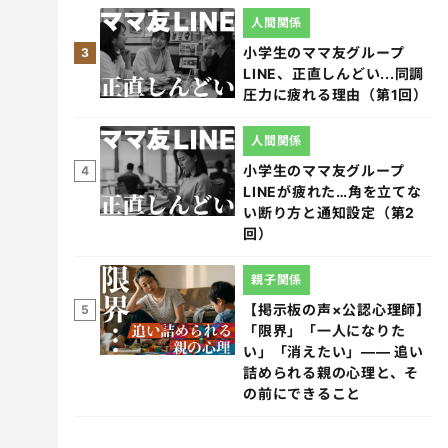
人間関係
小学生のママ友グループ
3
LINE、正直しんどい...同調
圧力に疲れる理由（第1回）
人間関係
小学生のママ友グループ
4
LINEが疲れた…角を立てな
い断り方と通知設定（第2
回）
親子関係
【掲示板の声×公認心理師】
5
「限界」「一人になりた
い」「消えたい」―― 追い
詰められる親の心理と、そ
の前にできること