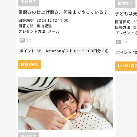
受付終了
受付終了
歯磨きの仕上げ磨き、何歳までやっている？
子どもは
回答締切
2024.12.12 11:00
回答締切
2
回答方法
自由記述
回答方法
自
プレゼント方法
メール
プレゼント
17
14
ポイント 5P
Amazonギフトカード 100円分 3名
ポイント 1
健康/病気
しつけ/育
受付終了