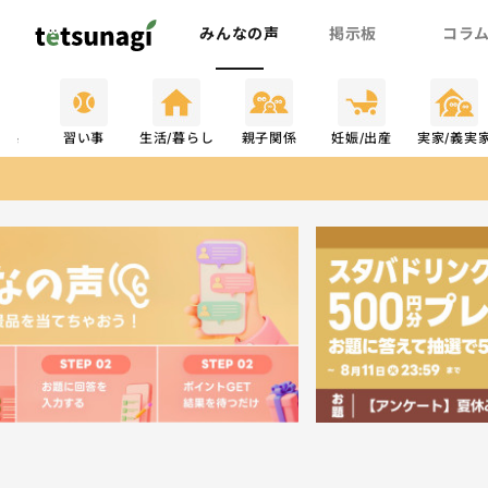
みんなの声
掲示板
コラ
関係
習い事
生活/暮らし
親子関係
妊娠/出産
実家/義実