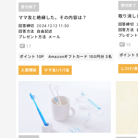
受付終了
受付終了
取り消し
ママ友と絶縁した。その内容は？
回答締切
回答締切
2024.12.12 11:30
回答方法
回答方法
自由記述
プレゼント
プレゼント方法
メール
15
17
ポイント 
ポイント 10P
Amazonギフトカード 100円分 3名
しつけ/
人間関係
ママ友/パパ友