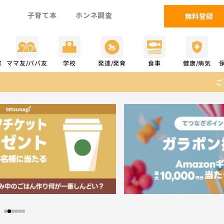
ム
子育て本
ホンネ調査
無料登録
家
ママ友/パパ友
学校
発達/発育
食事
健康/病気
ご当選おめでとうござい