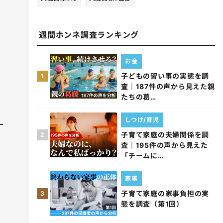
週間ホンネ調査ランキング
お金
子どもの習い事の実態を調
1
査｜187件の声から見えた親
たちの葛…
しつけ/育児
子育て家庭の夫婦関係を調
2
査｜195件の声から見えた
「チームに…
家事
子育て家庭の家事負担の実
3
態を調査（第1回）