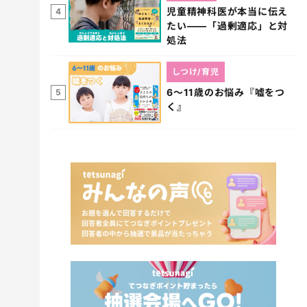
児童精神科医が本当に伝え
4
たい――「過剰適応」と対
処法
しつけ/育児
6～11歳のお悩み『嘘をつ
5
く』