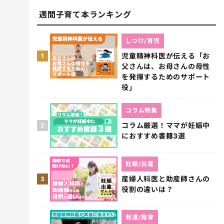
週間子育て本ランキング
しつけ/育児
児童精神科医が伝える「お
1
父さんは、お母さんの母性
を発揮するためのサポート
役」
コラム特集
コラム厳選！ママが妊娠中
2
におすすめ書籍3選
妊娠/出産
産婦人科医と助産師さんの
3
役割の違いは？
発達/発育