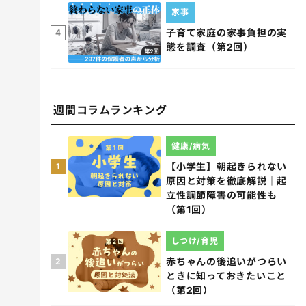
家事
子育て家庭の家事負担の実
4
態を調査（第2回）
週間コラムランキング
健康/病気
【小学生】朝起きられない
1
原因と対策を徹底解説｜起
立性調節障害の可能性も
（第1回）
しつけ/育児
赤ちゃんの後追いがつらい
2
ときに知っておきたいこと
（第2回）