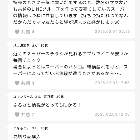
特売のときに一気に買いだめするのと、数名のママ友と
も共通のLINEグループを作って安売りしているスーパー
の情報はつねに共有しています（持ちつ持たれつでなん
だかんだでママ友たちと絆が深まった感がしますw）
共感
4
2025.02.04 22:25
地上波出禁 さん
30代
近くのスーパーのチラシが見れるアプリでどこが安いか
毎回チェック！
場合によっとはスーパーのハシゴ。結構疲れるけど、ス
ーパーによってだいぶ値段が違うときがあるから･･。
共感
4
2025.02.03 17:53
コキンちゃん さん
東京都
30代
ふるさと納税がとっても助かる！
共感
7
2025.02.03 12:03
どなるど。 さん
30代
見切り品購入