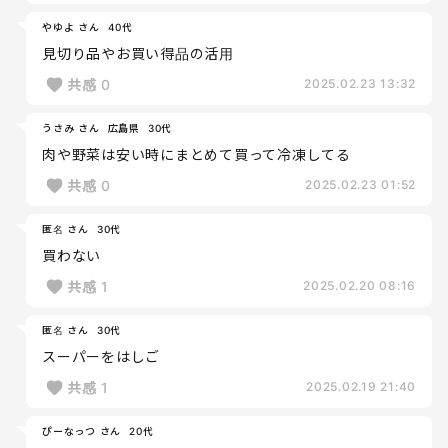
やゆよ さん
40代
見切り品やお買い得品の活用
共感
0
2025.02.23 13:32
うさみ さん
広島県
30代
肉や野菜は安い時にまとめて買って冷凍してる
共感
0
2025.02.23 01:52
匿名 さん
30代
買わない
共感
1
2025.02.20 08:16
匿名 さん
30代
スーパーをはしご
共感
1
2025.02.19 21:40
ぴーなっつ さん
20代