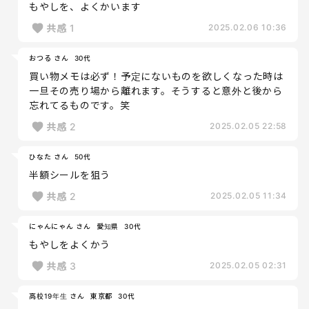
もやしを、よくかいます
共感
1
2025.02.06 10:36
おつる さん
30代
買い物メモは必ず！予定にないものを欲しくなった時は
一旦その売り場から離れます。そうすると意外と後から
忘れてるものです。笑
共感
2
2025.02.05 22:58
ひなた さん
50代
半額シールを狙う
共感
2
2025.02.05 11:34
にゃんにゃん さん
愛知県
30代
もやしをよくかう
共感
3
2025.02.05 02:31
高校19年生 さん
東京都
30代