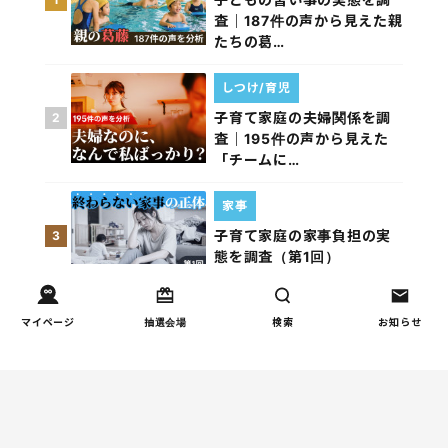
査｜187件の声から見えた親
たちの葛…
しつけ/育児
子育て家庭の夫婦関係を調
2
査｜195件の声から見えた
「チームに…
家事
子育て家庭の家事負担の実
3
態を調査（第1回）
家事
マイページ
抽選会場
検索
お知らせ
子育て家庭の家事負担の実
4
態を調査（第2回）