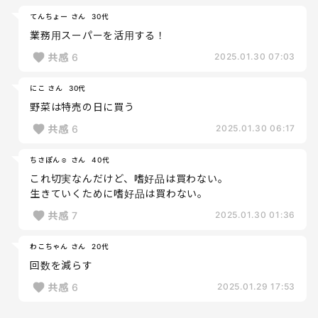
てんちょー さん
30代
業務用スーパーを活用する！
共感
6
2025.01.30 07:03
にこ さん
30代
野菜は特売の日に買う
共感
6
2025.01.30 06:17
ちさぽん☺︎ さん
40代
これ切実なんだけど、嗜好品は買わない。
生きていくために嗜好品は買わない。
共感
7
2025.01.30 01:36
わこちゃん さん
20代
回数を減らす
共感
6
2025.01.29 17:53