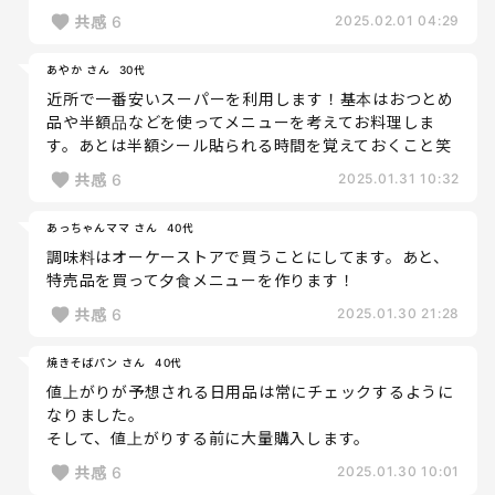
共感
6
2025.02.01 04:29
あやか さん
30代
近所で一番安いスーパーを利用します！基本はおつとめ
品や半額品などを使ってメニューを考えてお料理しま
す。あとは半額シール貼られる時間を覚えておくこと笑
共感
6
2025.01.31 10:32
あっちゃんママ さん
40代
調味料はオーケーストアで買うことにしてます。あと、
特売品を買って夕食メニューを作ります！
共感
6
2025.01.30 21:28
焼きそばパン さん
40代
値上がりが予想される日用品は常にチェックするように
なりました。
そして、値上がりする前に大量購入します。
共感
6
2025.01.30 10:01