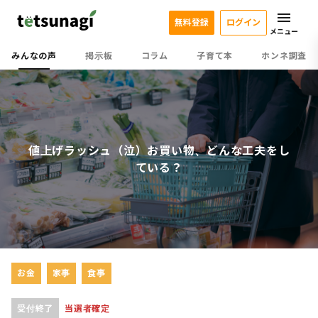
無料登録
ログイン
メニュー
みんなの声
掲示板
コラム
子育て本
ホンネ調査
値上げラッシュ（泣）お買い物、どんな工夫をし
ている？
お金
家事
食事
受付終了
当選者確定