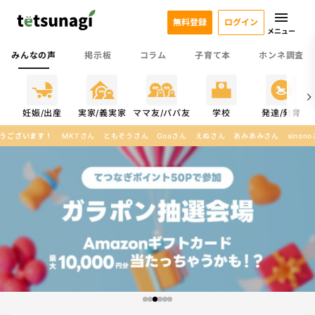
無料登録
ログイン
メニュー
みんなの声
掲示板
コラム
子育て本
ホンネ調査
係
妊娠/出産
実家/義実家
ママ友/パパ友
学校
発達/発育
ともぞうさん
Goaさん
えぬさん
あみあみさん
sinonoさん
みなみんんさん
ゆう