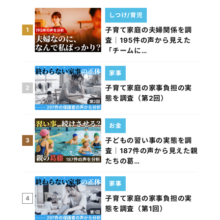
しつけ/育児
子育て家庭の夫婦関係を調
1
査｜195件の声から見えた
「チームに…
家事
子育て家庭の家事負担の実
2
態を調査（第2回）
お金
子どもの習い事の実態を調
3
査｜187件の声から見えた親
たちの葛…
家事
子育て家庭の家事負担の実
4
態を調査（第1回）