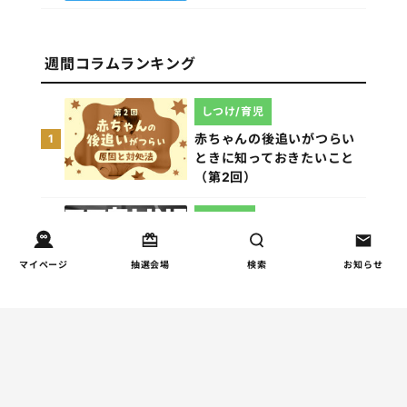
週間コラムランキング
しつけ/育児
赤ちゃんの後追いがつらい
1
ときに知っておきたいこと
（第2回）
人間関係
小学生のママ友グループ
2
LINEが疲れた…角を立てな
マイページ
抽選会場
検索
お知らせ
い断り方と通知設定（第2
回）
インタビュー
『AIは臨床試験を経ていな
3
い薬』──生成AI時代に親