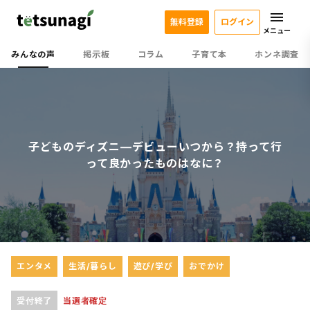
無料登録
ログイン
メニュー
みんなの声
掲示板
コラム
子育て本
ホンネ調査
子どものディズニ―デビューいつから？持って行
って良かったものはなに？
エンタメ
生活/暮らし
遊び/学び
おでかけ
受付終了
当選者確定