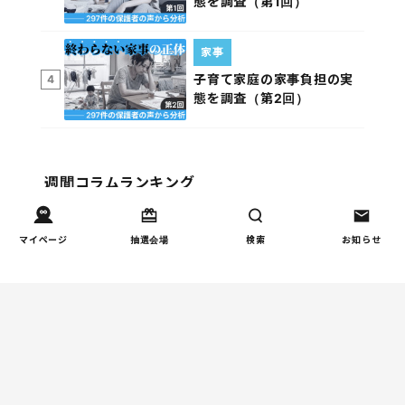
態を調査（第1回）
家事
子育て家庭の家事負担の実
4
態を調査（第2回）
週間コラムランキング
健康/病気
マイページ
抽選会場
検索
お知らせ
【小学生】朝起きられない
1
原因と対策を徹底解説｜起
立性調節障害の可能性も
（第1回）
しつけ/育児
赤ちゃんの後追いがつらい
2
ときに知っておきたいこと