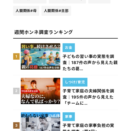
人間関係
#母
人間関係
#旦那
週間ホンネ調査ランキング
お金
子どもの習い事の実態を調
1
査｜187件の声から見えた親
たちの葛…
しつけ/育児
子育て家庭の夫婦関係を調
2
査｜195件の声から見えた
「チームに…
家事
子育て家庭の家事負担の実
3