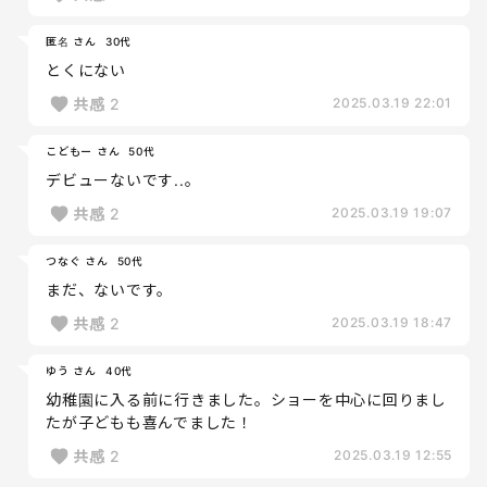
匿名 さん
30代
とくにない
共感
2
2025.03.19 22:01
こどもー さん
50代
デビューないです..。
共感
2
2025.03.19 19:07
つなぐ さん
50代
まだ、ないです。
共感
2
2025.03.19 18:47
ゆう さん
40代
幼稚園に入る前に行きました。ショーを中心に回りまし
たが子どもも喜んでました！
共感
2
2025.03.19 12:55