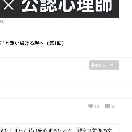
1回）
？”と迷い続ける親へ（第1回）
著者をフォロー
13
0
線を引けたら親は安心するけれど、現実は前後の文