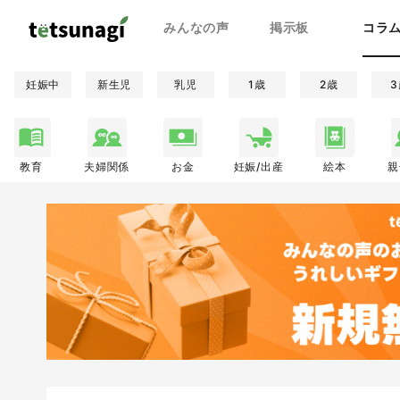
みんなの声
掲示板
コラ
妊娠中
新生児
乳児
1歳
2歳
3
教育
夫婦関係
お金
妊娠/出産
絵本
親