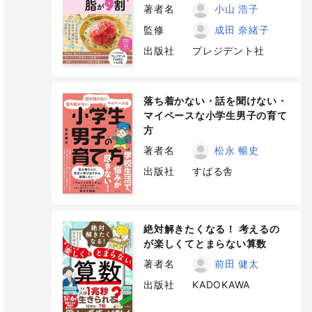
著者名
小山 浩子
監修
成田 奈緒子
出版社
プレジデント社
落ち着かない・話を聞けない・
マイペースな小学生男子の育て
方
著者名
松永 暢史
出版社
すばる舎
絶対解きたくなる！ 考えるの
が楽しくてとまらない算数
著者名
前田 健太
出版社
KADOKAWA