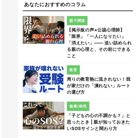
あなたにおすすめのコラム
親子関係
【掲示板の声×公認心理師】
「限界」「一人になりたい」
「消えたい」―― 追い詰められ
る親の心理と、その前にできる
こと
教育
周りの教育熱に流されない！我
が家だけの「潰れない」ルート
の選び方
健康/病気
「子どもの心の不調かも？」と
思ったとき | 親が知っておきた
いSOSサインと関わり方