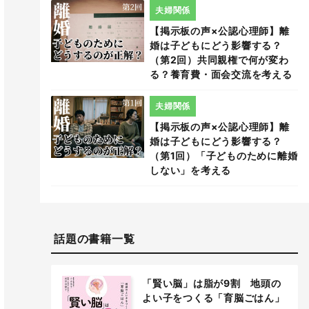
夫婦関係
【掲示板の声×公認心理師】離
婚は子どもにどう影響する？
（第2回）共同親権で何が変わ
る？養育費・面会交流を考える
夫婦関係
【掲示板の声×公認心理師】離
婚は子どもにどう影響する？
（第1回）「子どものために離婚
しない」を考える
話題の書籍一覧
「賢い脳」は脂が9割 地頭の
よい子をつくる「育脳ごはん」