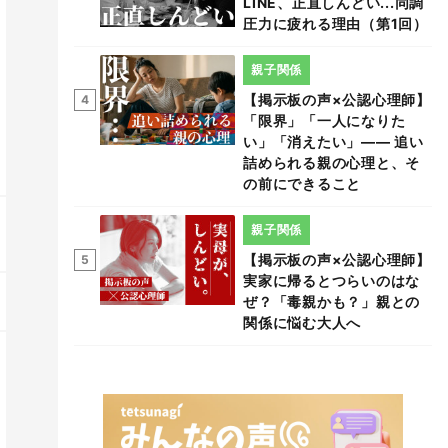
LINE、正直しんどい...同調
圧力に疲れる理由（第1回）
親子関係
【掲示板の声×公認心理師】
4
「限界」「一人になりた
い」「消えたい」―― 追い
詰められる親の心理と、そ
の前にできること
親子関係
【掲示板の声×公認心理師】
5
実家に帰るとつらいのはな
ぜ？「毒親かも？」親との
関係に悩む大人へ