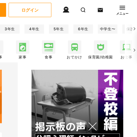
ログイン
メニュー
3年生
4年生
5年生
6年生
中学生〜
保護
事
家事
食事
おでかけ
保育園/幼稚園
お仕事