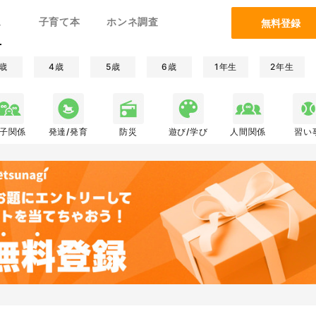
ム
子育て本
ホンネ調査
無料登録
歳
4歳
5歳
6歳
1年生
2年生
子関係
発達/発育
防災
遊び/学び
人間関係
習い