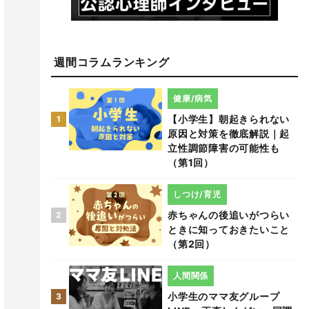
週間コラムランキング
健康/病気
【小学生】朝起きられない
1
原因と対策を徹底解説｜起
立性調節障害の可能性も
（第1回）
しつけ/育児
赤ちゃんの後追いがつらい
2
ときに知っておきたいこと
（第2回）
人間関係
小学生のママ友グループ
3