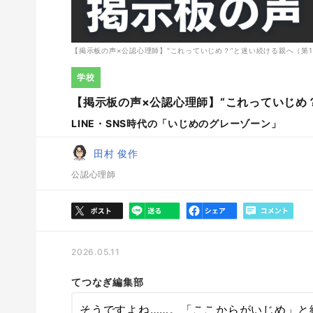
【掲示板の声×公認心理師】“これっていじめ？”と迷い続ける親へ（第
学校
【掲示板の声×公認心理師】“これっていじめ
LINE・SNS時代の「いじめのグレーゾーン」
田村 俊作
公認心理師
2026.05.11
てつなぎ編集部
そうですよね……。「ここからがいじめ」と