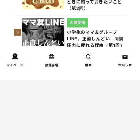
ときに知っておきたいこと
（第2回）
人間関係
小学生のママ友グループ
3
LINE、正直しんどい...同調
圧力に疲れる理由（第1回）
親子関係
マイページ
抽選会場
検索
お知らせ
【掲示板の声×公認心理師】
4
「限界」「一人になりた
い」「消えたい」―― 追い
詰められる親の心理と、そ
の前にできること
親子関係
【掲示板の声×公認心理師】
5
実家に帰るとつらいのはな
ぜ？「毒親かも？」親との
関係に悩む大人へ