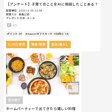
【アンケート】子育てのことをAIに相談したことある？
回答締切
2025.12.20 23:59
回答方法
自由記述
プレゼント方法
メール
45
ポイント 2P
Amazonギフトカード 100円分 1名
しつけ/育児
発達/発育
生活/暮らし
受付終了
ホームパーティーで出てきたら嬉しい料理