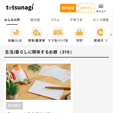
無料登録
ログイン
メニュー
みんなの声
掲示板
コラム
子育て本
ホンネ調査
係
妊娠/出産
実家/義実家
ママ友/パパ友
学校
発達/発育
生活/暮らしに関係するお題（319）
受付終了