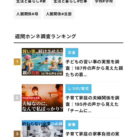
生活と暮らし
#家
生活と暮らし
#仕事
学校
#学校
人間関係
#母
人間関係
#旦那
週間ホンネ調査ランキング
お金
子どもの習い事の実態を調
1
査｜187件の声から見えた親
たちの葛…
しつけ/育児
子育て家庭の夫婦関係を調
2
査｜195件の声から見えた
「チームに…
家事
子育て家庭の家事負担の実
3