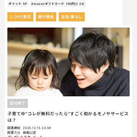
ポイント 5P
Amazonギフトカード 100円分 2名
しつけ/育児
親子関係
生活/暮らし
受付終了
子育て中“コレが無料だったら”すごく助かるモノやサービス
は？
回答締切
2025.12.15 23:59
回答方法
自由記述
プレゼント方法
メール