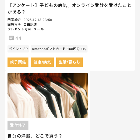
【アンケート】子どもの病気、オンライン受診を受けたこと
がある？
回答締切
2025.12.18 23:59
回答方法
自由記述
プレゼント方法
メール
44
ポイント 3P
Amazonギフトカード 100円分 1名
親子関係
健康/病気
生活/暮らし
受付終了
自分の洋服、どこで買う？