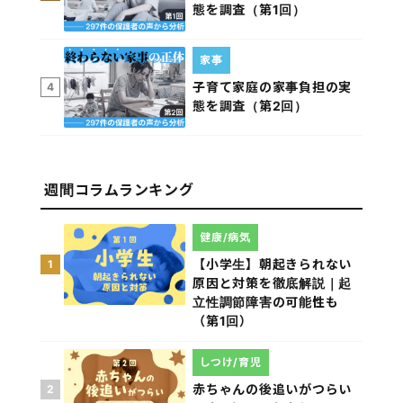
態を調査（第1回）
家事
子育て家庭の家事負担の実
4
態を調査（第2回）
週間コラムランキング
健康/病気
【小学生】朝起きられない
1
原因と対策を徹底解説｜起
立性調節障害の可能性も
（第1回）
しつけ/育児
赤ちゃんの後追いがつらい
2