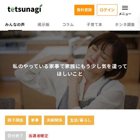
無料登録
ログイン
メニュー
みんなの声
掲示板
コラム
子育て本
ホンネ調査
私のやっている家事で家族にもう少し気を遣って
ほしいこと
親子関係
家事
夫婦関係
生活/暮らし
受付終了
当選者確定