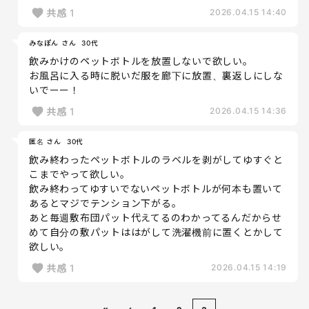
共感
1
2026.04.15 14:40
みなぽん さん
30代
飲みかけのペットボトルを放置しないで欲しい。
お風呂に入る時に脱いだ服を廊下に放置、裏返しにしな
いでーー！
共感
1
2026.04.15 14:36
匿名 さん
30代
飲み終わったペットボトルのラベルを剥がしてゆすぐと
こまでやって欲しい。
飲み終わってゆすいでないペットボトルが何本も置いて
あるとマジでテンション下がる。
あと毎週敷布団パット代えてるのわかってるんだからせ
めて自分の敷パットははがして洗濯機前に置くとかして
欲しい。
共感
1
2026.04.15 14:19