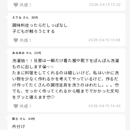
共感
1
2026.04.15 15:22
えりな さん
30代
調味料使ったらだしっぱなし
子どもが触ろうとする
共感
1
2026.04.15 15:08
あみあみ さん
20代
洗濯物！！旦那は一瞬だけ着た服や靴下をぽんぽん洗濯
ものに出します😭✨✨
たまに料理をしてくれるのは嬉しいけど、私はいかに洗
い物を少なく作れるかを考えてやっているけど、作るだ
け作ってたくさんの調理道具を洗うのはわたし。。。🥹
でも、せっかく作ってくれるから喉まででかかった文句
をグッと堪えます🥹🤍
共感
1
2026.04.15 14:42
匿名 さん
40代
片付け