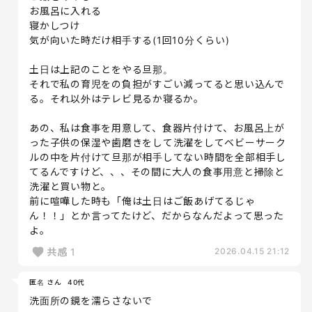
お風呂に入れる
寝かしつけ
気が向いた時だけ相手する(1回10分くらい)
土日は上記のことをやる旦那。
それで私の育児をの負担がすごい減ってると思い込んで
る。それ以外はテレビ見るか寝るか。
あの、私は食事を用意して、食器片付けて、お風呂上が
った子供の保湿や歯磨きをして洗濯をしてベビーサーク
ルの中を片付けて旦那が相手してない時間を全部相手し
てるんですけど、、、その間に大人の食事用意と掃除と
洗濯と買い物と。
前に喧嘩した時も「俺は土日はご飯あげてるじゃ
ん！！」とか言ってたけど、だからなんだよって思った
よ。
共感
1
2026.04.15 21:12
匿名 さん
40代
洗面所の鏡を濡らさないで