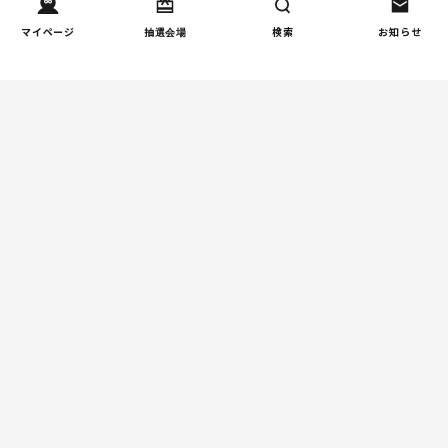
週間コラムランキング
マイページ
抽選会場
検索
お知らせ
健康/病気
【小学生】朝起きられない
1
原因と対策を徹底解説｜起
立性調節障害の可能性も
（第1回）
しつけ/育児
赤ちゃんの後追いがつらい
2
ときに知っておきたいこと
（第2回）
親子関係
【掲示板の声×公認心理師】
3
「限界」「一人になりた
い」「消えたい」―― 追い
詰められる親の心理と、そ
の前にできること