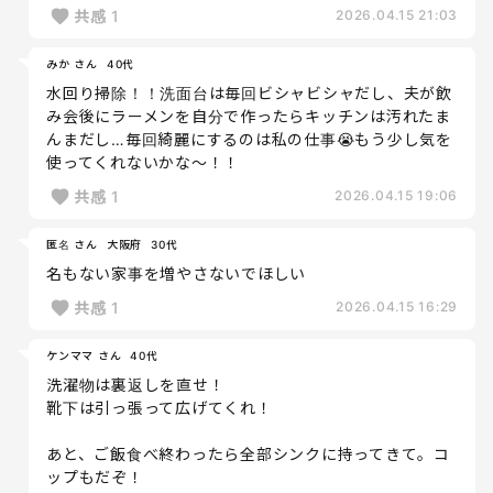
共感
1
2026.04.15 21:03
みか さん
40代
水回り掃除！！洗面台は毎回ビシャビシャだし、夫が飲
み会後にラーメンを自分で作ったらキッチンは汚れたま
んまだし…毎回綺麗にするのは私の仕事😭もう少し気を
使ってくれないかな〜！！
共感
1
2026.04.15 19:06
匿名 さん
大阪府
30代
名もない家事を増やさないでほしい
共感
1
2026.04.15 16:29
ケンママ さん
40代
洗濯物は裏返しを直せ！
靴下は引っ張って広げてくれ！
あと、ご飯食べ終わったら全部シンクに持ってきて。コ
ップもだぞ！