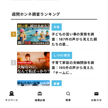
週間ホンネ調査ランキング
お金
子どもの習い事の実態を調
1
査｜187件の声から見えた親
たちの葛…
しつけ/育児
子育て家庭の夫婦関係を調
2
査｜195件の声から見えた
「チームに…
家事
子育て家庭の家事負担の実
3
態を調査（第1回）
マイページ
抽選会場
検索
お知らせ