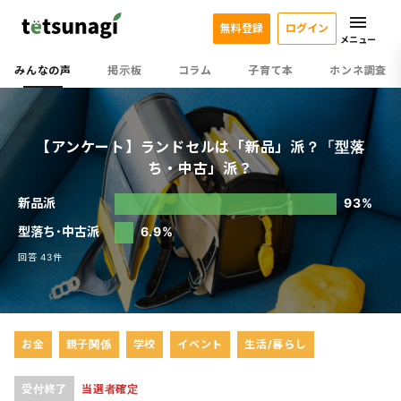
無料登録
ログイン
メニュー
みんなの声
掲示板
コラム
子育て本
ホンネ調査
【アンケート】ランドセルは「新品」派？「型落
ち・中古」派？
新品派
93%
型落ち･中古派
6.9%
回答 43件
お金
親子関係
学校
イベント
生活/暮らし
受付終了
当選者確定