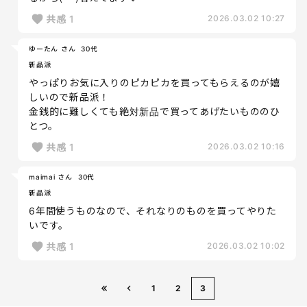
共感
1
2026.03.02 10:27
ゆーたん さん
30代
新品派
やっぱりお気に入りのピカピカを買ってもらえるのが嬉
しいので新品派！
金銭的に難しくても絶対新品で買ってあげたいもののひ
とつ。
共感
1
2026.03.02 10:16
maimai さん
30代
新品派
6年間使うものなので、それなりのものを買ってやりた
いです。
共感
1
2026.03.02 10:02
1
2
3