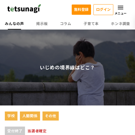
無料登録
ログイン
メニュー
みんなの声
掲示板
コラム
子育て本
ホンネ調査
いじめの境界線はどこ？
学校
人間関係
その他
受付終了
当選者確定