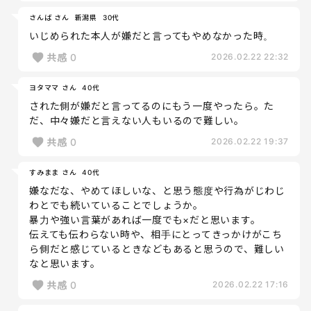
さんば さん
新潟県
30代
いじめられた本人が嫌だと言ってもやめなかった時。
共感
0
2026.02.22 22:32
ヨタママ さん
40代
された側が嫌だと言ってるのにもう一度やったら。た
だ、中々嫌だと言えない人もいるので難しい。
共感
0
2026.02.22 19:37
すみまま さん
40代
嫌なだな、やめてほしいな、と思う態度や行為がじわじ
わとでも続いていることでしょうか。
暴力や強い言葉があれば一度でも×だと思います。
伝えても伝わらない時や、相手にとってきっかけがこち
ら側だと感じているときなどもあると思うので、難しい
なと思います。
共感
0
2026.02.22 17:16