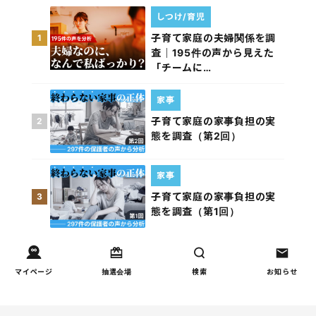
しつけ/育児
子育て家庭の夫婦関係を調
1
査｜195件の声から見えた
「チームに…
家事
子育て家庭の家事負担の実
2
態を調査（第2回）
家事
子育て家庭の家事負担の実
3
態を調査（第1回）
お金
子どもの習い事の実態を調
4
マイページ
抽選会場
検索
お知らせ
査｜187件の声から見えた親
たちの葛…