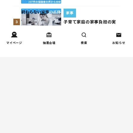
家事
子育て家庭の家事負担の実
3
態を調査（第1回）
マイページ
抽選会場
検索
お知らせ
お金
子どもの習い事の実態を調
4
査｜187件の声から見えた親
たちの葛…
週間コラムランキング
しつけ/育児
赤ちゃんの後追いがつらい
1
ときに知っておきたいこと
（第2回）