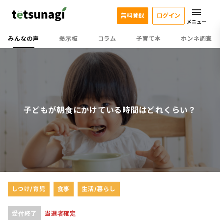
無料登録
ログイン
メニュー
みんなの声
掲示板
コラム
子育て本
ホンネ調査
子どもが朝食にかけている時間はどれくらい？
しつけ/育児
食事
生活/暮らし
受付終了
当選者確定