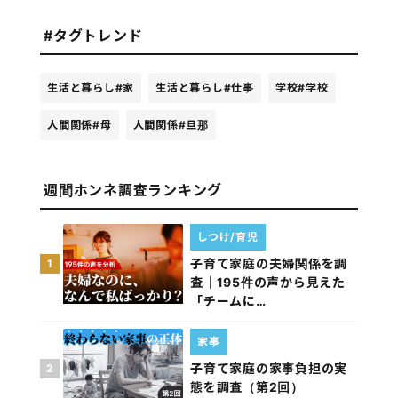
#タグトレンド
生活と暮らし
#家
生活と暮らし
#仕事
学校
#学校
人間関係
#母
人間関係
#旦那
週間ホンネ調査ランキング
しつけ/育児
子育て家庭の夫婦関係を調
1
査｜195件の声から見えた
「チームに…
家事
子育て家庭の家事負担の実
2
態を調査（第2回）