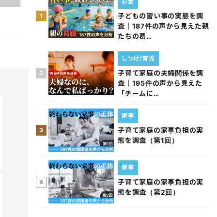
お金
子どもの習い事の実態を調
1
査｜187件の声から見えた親
たちの葛…
しつけ/育児
子育て家庭の夫婦関係を調
2
査｜195件の声から見えた
「チームに…
家事
子育て家庭の家事負担の実
3
態を調査（第1回）
家事
子育て家庭の家事負担の実
4
態を調査（第2回）