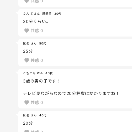
共感
0
さんば さん
新潟県
30代
30分くらい。
共感
0
匿名 さん
50代
25分
共感
0
ともこみ さん
40代
3歳の男の子です！
テレビ見ながらなので20分程度はかかりますね！
共感
0
匿名 さん
40代
20分