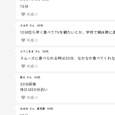
15分
共感
0
さぁや さん
40代
10分位💦早く食べてTVを観たいとか、学校で朝休憩
共感
0
ふうこまま さん
30代
スムーズに食べられる時は20分、なかなか食べてくれな
共感
0
匿名 さん
40代
30分前後
休日は50分近い
共感
0
みみお さん
東京都
50代