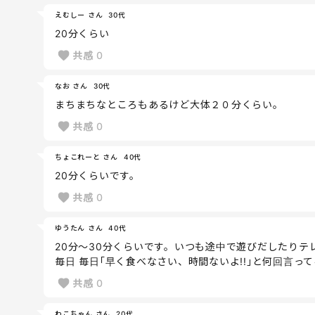
えむしー さん
30代
20分くらい
共感
0
なお さん
30代
まちまちなところもあるけど大体２０分くらい。
共感
0
ちょこれーと さん
40代
20分くらいです。
共感
0
ゆうたん さん
40代
20分～30分くらいです。いつも途中で遊びだしたりテ
毎日 毎日｢早く食べなさい、時間ないよ!!｣と何回言っ
共感
0
わこちゃん さん
20代