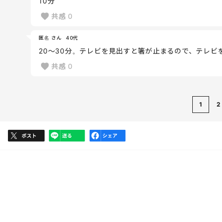
10分
共感
0
匿名 さん
40代
20〜30分。テレビを見出すと箸が止まるので、テレビ
共感
0
1
2