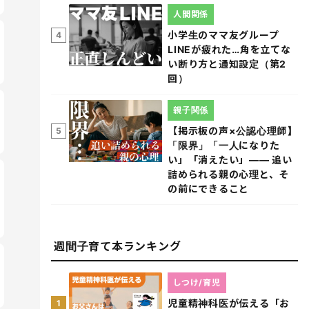
人間関係
小学生のママ友グループ
4
LINEが疲れた…角を立てな
い断り方と通知設定（第2
回）
親子関係
【掲示板の声×公認心理師】
5
「限界」「一人になりた
い」「消えたい」―― 追い
詰められる親の心理と、そ
の前にできること
週間子育て本ランキング
しつけ/育児
児童精神科医が伝える「お
1