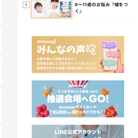
6～11歳のお悩み『嘘をつ
5
く』