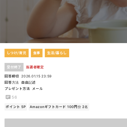
しつけ/育児
食事
生活/暮らし
受付終了
当選者確定
回答締切
2026.01.15 23:59
回答方法
自由記述
プレゼント方法
メール
56
ポイント 5P
Amazonギフトカード 100円分 2名