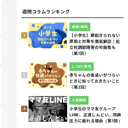
週間コラムランキング
健康/病気
【小学生】朝起きられない
1
原因と対策を徹底解説｜起
立性調節障害の可能性も
（第1回）
しつけ/育児
赤ちゃんの後追いがつらい
2
ときに知っておきたいこと
（第2回）
人間関係
小学生のママ友グループ
3
LINE、正直しんどい...同調
圧力に疲れる理由（第1回）