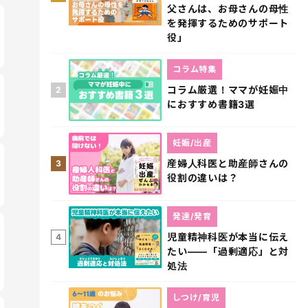
父さんは、お母さんの母性
を発揮するためのサポート
役」
コラム特集
コラム厳選！ママが妊娠中
2
におすすめ書籍3選
妊娠/出産
産婦人科医と助産師さんの
3
役割の違いは？
発達/発育
児童精神科医が本当に伝え
4
たい――「過剰適応」と対
処法
しつけ/育児