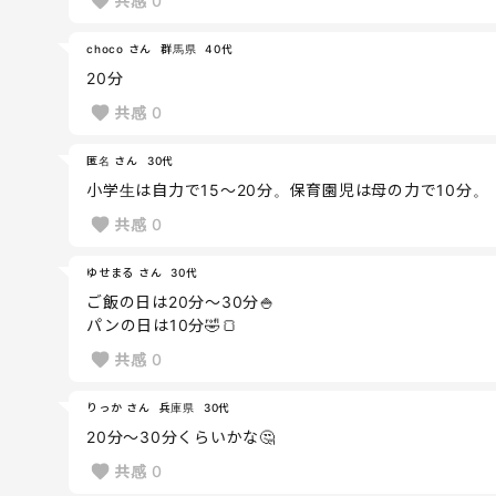
共感
0
choco さん
群馬県
40代
20分
共感
0
匿名 さん
30代
小学生は自力で15～20分。保育園児は母の力で10分。
共感
0
ゆせまる さん
30代
ご飯の日は20分〜30分🍚
パンの日は10分🤣🍞
共感
0
りっか さん
兵庫県
30代
20分〜30分くらいかな🤔
共感
0