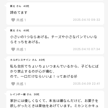
匿名 さん
40代
諦めてます
共感
1
2025.04.10 09:32
匿名 さん
40代
小さいの1つならあげる。チーズや小さなパンでいいな
らそっちをあげる。
共感
1
2025.04.10 07:34
カルボシステイン さん
40代
私も台所でちょいちょいつまんでいるから、子どもにば
かり禁止するのが心が痛む。
ので、一口だけならいいよ！ってあげる🤣
共感
1
2025.04.09 22:41
レインボー娘 さん
30代
家計には優しくなくて、本当は嫌なんだけど、お菓子を
欲しがったときは果物をあげています。ミカンとかキュ