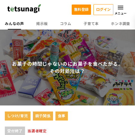
無料登録
ログイン
メニュー
みんなの声
掲示板
コラム
子育て本
ホンネ調査
お菓子の時間じゃないのにお菓子を食べたがる。
その対処法は？
しつけ/育児
親子関係
食事
受付終了
当選者確定