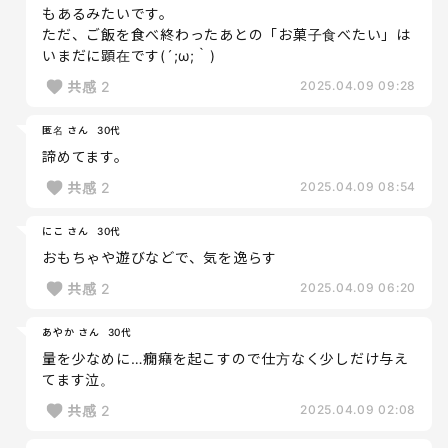
もあるみたいです。
ただ、ご飯を食べ終わったあとの「お菓子食べたい」は
いまだに顕在です(´;ω;｀)
共感
2
2025.04.09 09:28
匿名 さん
30代
諦めてます。
共感
2
2025.04.09 08:54
にこ さん
30代
おもちゃや遊びなどで、気を逸らす
共感
2
2025.04.09 06:20
あやか さん
30代
量を少なめに…癇癪を起こすので仕方なく少しだけ与え
てます泣。
共感
2
2025.04.09 02:08