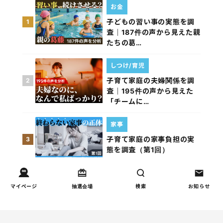
お金
子どもの習い事の実態を調
1
査｜187件の声から見えた親
たちの葛…
しつけ/育児
子育て家庭の夫婦関係を調
2
査｜195件の声から見えた
「チームに…
家事
子育て家庭の家事負担の実
3
態を調査（第1回）
家事
マイページ
抽選会場
検索
お知らせ
子育て家庭の家事負担の実
4
態を調査（第2回）