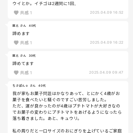
ウイとか。イチゴは2週間に1回。
共感
1
2025.04.09 16:52
匿名 さん
40代
諦めます
共感
1
2025.04.09 16:22
匿名 さん
30代
諦めてます
共感
1
2025.04.09 09:47
ちさぽん☺︎ さん
40代
我が家もお菓子問題はかなりあって、とにかく4歳がお
菓子を食べたいと騒ぐのですごい苦労しました。
ただ、運が良かったのが4歳はプチトマトが大好きなの
でお菓子の変わりにプチトマトをあげるようになったら
落ち着きました。あと、キュウリ。
私の周りだと一口サイズのおにぎりを上げているご家庭