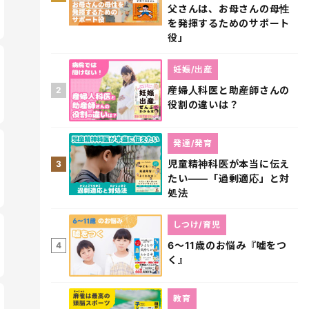
父さんは、お母さんの母性
を発揮するためのサポート
役」
妊娠/出産
産婦人科医と助産師さんの
2
役割の違いは？
発達/発育
児童精神科医が本当に伝え
3
たい――「過剰適応」と対
処法
しつけ/育児
6～11歳のお悩み『嘘をつ
4
く』
教育