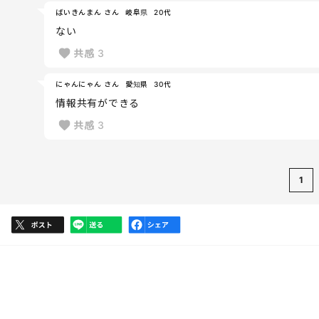
ばいきんまん さん
岐阜県
20代
ない
共感
3
にゃんにゃん さん
愛知県
30代
情報共有ができる
共感
3
1