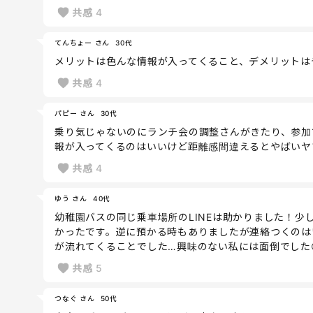
共感
4
てんちょー さん
30代
メリットは色んな情報が入ってくること、デメリットは
共感
4
パピー さん
30代
乗り気じゃないのにランチ会の調整さんがきたり、参加
報が入ってくるのはいいけど距離感間違えるとやばいヤ
共感
4
ゆう さん
40代
幼稚園バスの同じ乗車場所のLINEは助かりました！
かったです。逆に預かる時もありましたが連絡つくのは
が流れてくることでした…興味のない私には面倒でした
共感
5
つなぐ さん
50代