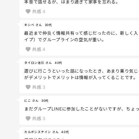
本音で話せるが、はまり過ぎて家事を忘れる。
共感
4
キシベ さん
30代
最近まで仲良く情報共有って感じだったのに、新しく入
イプ）でグループラインの空気が重い。
共感
4
タイロン池田 さん
40代
遊びに行こうといった話になったとき、あまり乗り気じ
がデメリットでメリットは情報が入ってくることです。
共感
3
にこ さん
30代
まだグループLINEに参加したことがないですが、ちょ
共感
3
カルボシステイン さん
40代