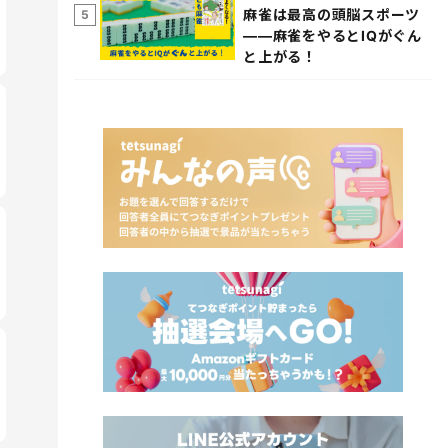
麻雀は最高の頭脳スポーツ
5
――麻雀をやるとIQがぐん
と上がる！