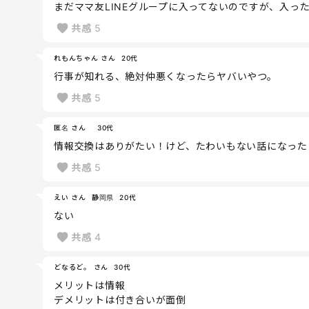
まだママ友LINEグループに入ってないのですが、入っ
共感
5
れもんちゃん さん
20代
行事が知れる、絶対仲悪くなったらヤバいやつ。
共感
5
匿名 さん
30代
情報交換はありがたい！けど、たわいもない話になった
共感
5
えい さん
静岡県
20代
ない
共感
4
どなるど。 さん
30代
メリットは情報
デメリットは付き合いが面倒