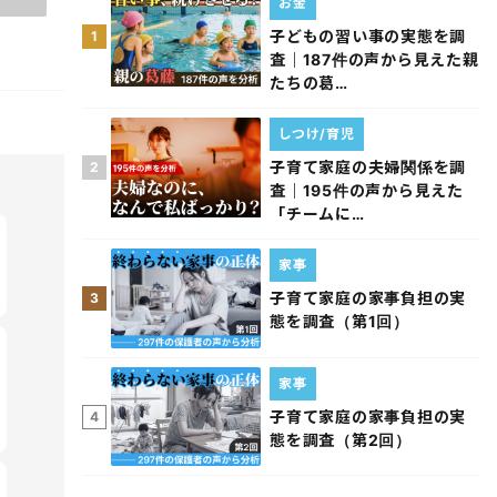
お金
子どもの習い事の実態を調
1
査｜187件の声から見えた親
たちの葛…
しつけ/育児
子育て家庭の夫婦関係を調
2
査｜195件の声から見えた
「チームに…
家事
子育て家庭の家事負担の実
3
態を調査（第1回）
家事
子育て家庭の家事負担の実
4
態を調査（第2回）