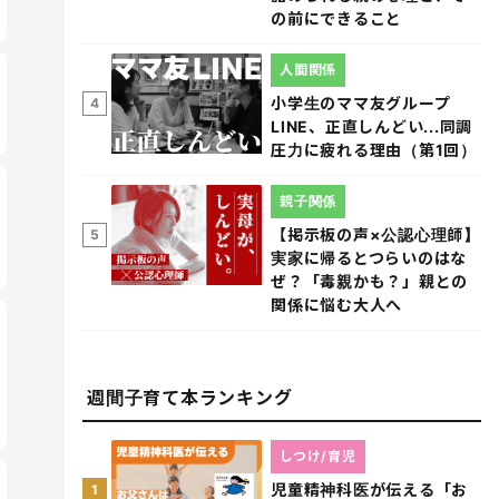
の前にできること
人間関係
小学生のママ友グループ
4
LINE、正直しんどい...同調
圧力に疲れる理由（第1回）
親子関係
【掲示板の声×公認心理師】
5
実家に帰るとつらいのはな
ぜ？「毒親かも？」親との
関係に悩む大人へ
週間子育て本ランキング
しつけ/育児
児童精神科医が伝える「お
1