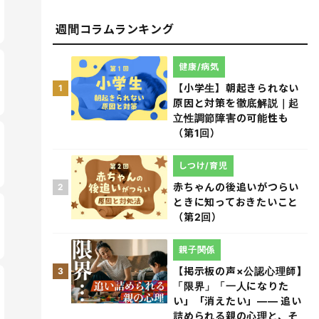
週間コラムランキング
健康/病気
【小学生】朝起きられない
1
原因と対策を徹底解説｜起
立性調節障害の可能性も
（第1回）
しつけ/育児
赤ちゃんの後追いがつらい
2
ときに知っておきたいこと
（第2回）
親子関係
【掲示板の声×公認心理師】
3
「限界」「一人になりた
い」「消えたい」―― 追い
詰められる親の心理と、そ