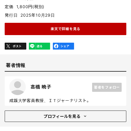
定価
1,800円(税別)
発行日
2025年10月29日
楽天で詳細を見る
著者情報
高橋 暁子
著者をフォロー
成蹊大学客員教授、ＩＴジャーナリスト。
プロフィール
プロフィールを見る
SNSや情報リテラシー、スマホやインターネット関連の
事件やトラブル、対策が専門。小中高校大学ほかで毎年数