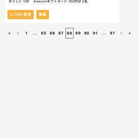
ポイント 15P
Amazonギフトカード 100円分 2名
しつけ/育児
家事
1
...
85
86
87
88
89
90
91
...
97