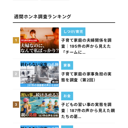
週間ホンネ調査ランキング
しつけ/育児
子育て家庭の夫婦関係を調
1
査｜195件の声から見えた
「チームに…
家事
子育て家庭の家事負担の実
2
態を調査（第2回）
お金
子どもの習い事の実態を調
3
査｜187件の声から見えた親
たちの葛…