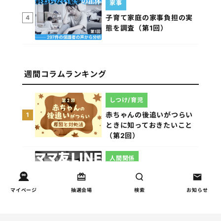
家事
子育て家庭の家事負担の実
4
態を調査（第1回）
週間コラムランキング
しつけ/育児
赤ちゃんの後追いがつらい
1
ときに知っておきたいこと
（第2回）
人間関係
小学生のママ友グループ
2
LINEが疲れた…角を立てな
マイページ
抽選会場
検索
お知らせ
い断り方と通知設定（第2
回）