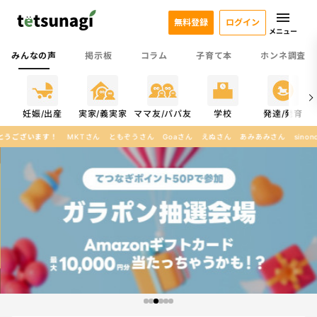
無料登録
ログイン
メニュー
みんなの声
掲示板
コラム
子育て本
ホンネ調査
係
妊娠/出産
実家/義実家
ママ友/パパ友
学校
発達/発育
ん
ともぞうさん
Goaさん
えぬさん
あみあみさん
sinonoさん
みなみんんさん