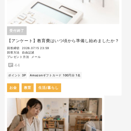
受付終了
【アンケート】教育費はいつ頃から準備し始めましたか？
回答締切
2026.07.15 23:59
回答方法
自由記述
プレゼント方法
メール
44
ポイント 3P
Amazonギフトカード 100円分 1名
お金
教育
生活/暮らし