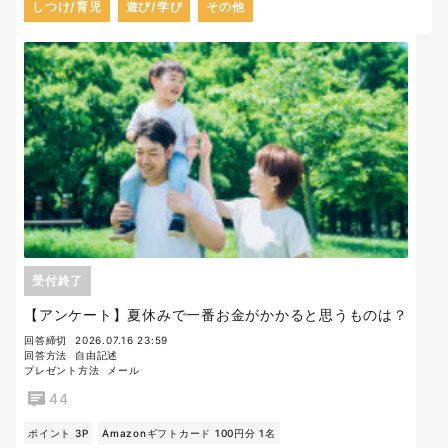
しつけ/育児
遊び/学び
その他
受付終了
【アンケート】夏休みで一番お金がかかると思うものは？
回答締切
2026.07.16 23:59
回答方法
自由記述
プレゼント方法
メール
44
ポイント 3P
Amazonギフトカード 100円分 1名