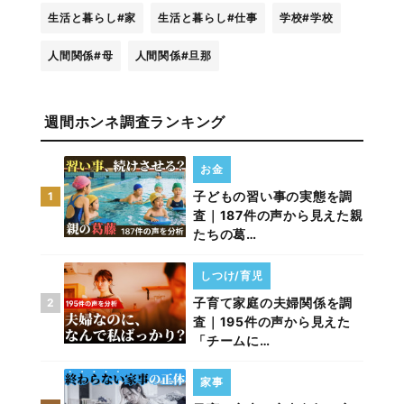
生活と暮らし
#家
生活と暮らし
#仕事
学校
#学校
人間関係
#母
人間関係
#旦那
週間ホンネ調査ランキング
お金
子どもの習い事の実態を調
1
査｜187件の声から見えた親
たちの葛…
しつけ/育児
子育て家庭の夫婦関係を調
2
査｜195件の声から見えた
「チームに…
家事