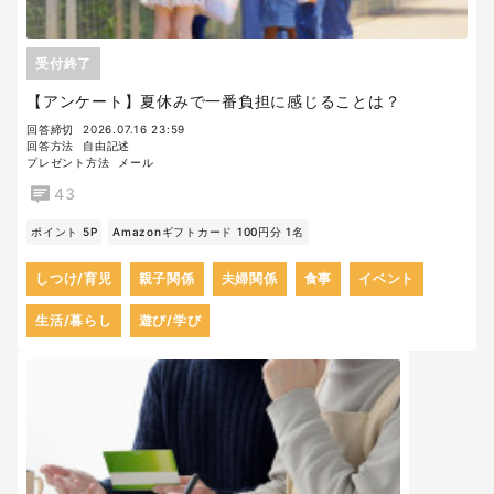
受付終了
【アンケート】夏休みで一番負担に感じることは？
回答締切
2026.07.16 23:59
回答方法
自由記述
プレゼント方法
メール
43
ポイント 5P
Amazonギフトカード 100円分 1名
しつけ/育児
親子関係
夫婦関係
食事
イベント
生活/暮らし
遊び/学び