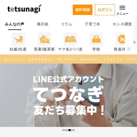
無料登録
ログイン
メニュー
みんなの声
掲示板
コラム
子育て本
ホンネ調査
係
妊娠/出産
実家/義実家
ママ友/パパ友
学校
発達/発育
ん
4人ママさん
あみあみさん
すみままさん
みのりさん
ゆうたんさん
薙氏さん