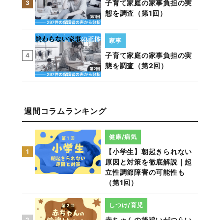
子育て家庭の家事負担の実
3
態を調査（第1回）
家事
子育て家庭の家事負担の実
4
態を調査（第2回）
週間コラムランキング
健康/病気
【小学生】朝起きられない
1
原因と対策を徹底解説｜起
立性調節障害の可能性も
（第1回）
しつけ/育児
赤ちゃんの後追いがつらい
2