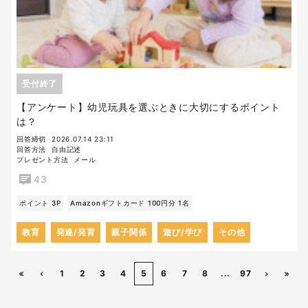
受付終了
【アンケート】幼児玩具を選ぶときに大切にするポイント
は？
回答締切
2026.07.14 23:11
回答方法
自由記述
プレゼント方法
メール
43
ポイント 3P
Amazonギフトカード 100円分 1名
教育
発達/発育
親子関係
遊び/学び
その他
1
2
3
4
5
6
7
8
...
97