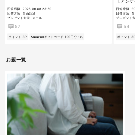
【アンケ
回答締切
2026.08.08 23:59
回答締切
2
回答方法
自由記述
回答方法
自
プレゼント方法
メール
プレゼント
57
54
ポイント 3P
Amazonギフトカード 100円分 1名
ポイント 3
お題一覧