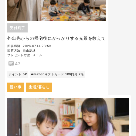
受付終了
外出先からの帰宅後にがっかりする光景を教えて
回答締切
2026.07.14 23:59
回答方法
自由記述
プレゼント方法
メール
47
ポイント 5P
Amazonギフトカード 100円分 2名
習い事
生活/暮らし