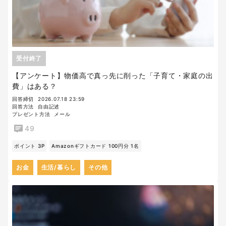
受付終了
【アンケート】物価高で真っ先に削った「子育て・家庭の出
費」はある？
回答締切
2026.07.18 23:59
回答方法
自由記述
プレゼント方法
メール
49
ポイント 3P
Amazonギフトカード 100円分 1名
お金
生活/暮らし
その他