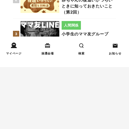
ときに知っておきたいこと
（第2回）
人間関係
小学生のママ友グループ
3
LINE、正直しんどい...同調
圧力に疲れる理由（第1回）
マイページ
抽選会場
検索
お知らせ
人間関係
小学生のママ友グループ
4
LINEが疲れた…角を立てな
い断り方と通知設定（第2
回）
親子関係
【掲示板の声×公認心理師】
5
「限界」「一人になりた
い」「消えたい」―― 追い
詰められる親の心理と、そ