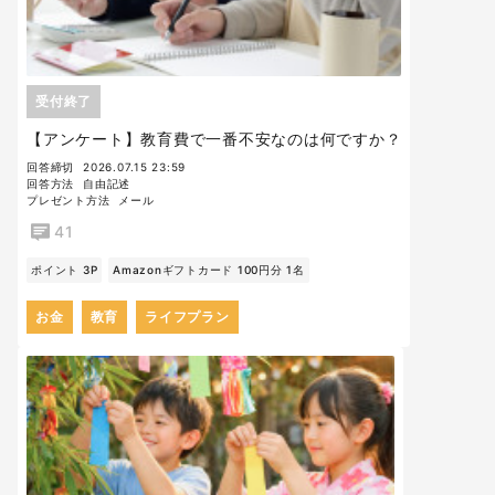
受付終了
【アンケート】教育費で一番不安なのは何ですか？
回答締切
2026.07.15 23:59
回答方法
自由記述
プレゼント方法
メール
41
ポイント 3P
Amazonギフトカード 100円分 1名
お金
教育
ライフプラン