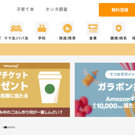
ム
子育て本
ホンネ調査
無料登録
家
ママ友/パパ友
学校
発達/発育
食事
健康/病気
ご当選おめでとうござ