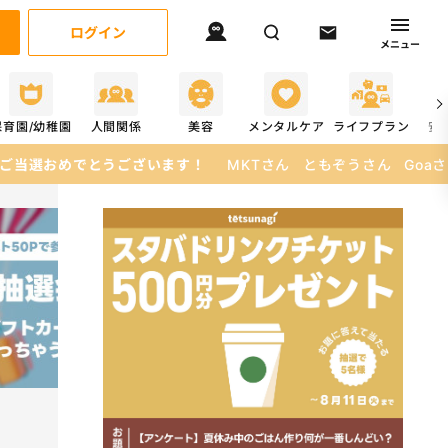
ログイン
メニュー
保育園/幼稚園
人間関係
美容
メンタルケア
ライフプラン
安
います！
MKTさん
ともぞうさん
Goaさん
えぬさん
あみあみ