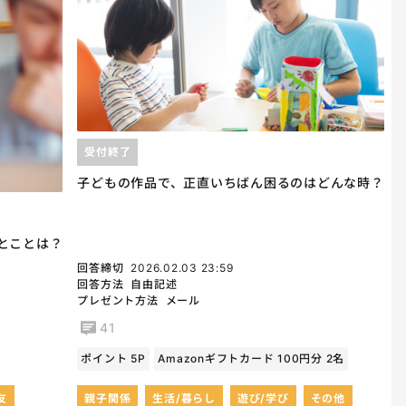
受付終了
子どもの作品で、正直いちばん困るのはどんな時？
とことは？
回答締切
2026.02.03 23:59
回答方法
自由記述
プレゼント方法
メール
41
ポイント 5P
Amazonギフトカード 100円分 2名
友
親子関係
生活/暮らし
遊び/学び
その他