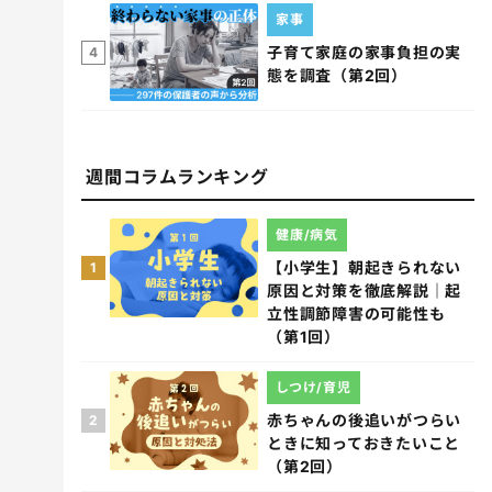
家事
子育て家庭の家事負担の実
4
態を調査（第2回）
週間コラムランキング
健康/病気
【小学生】朝起きられない
1
原因と対策を徹底解説｜起
立性調節障害の可能性も
（第1回）
しつけ/育児
赤ちゃんの後追いがつらい
2
ときに知っておきたいこと
（第2回）