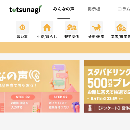
みんなの声
掲示板
コラ
関係
習い事
生活/暮らし
親子関係
妊娠/出産
実家/義実