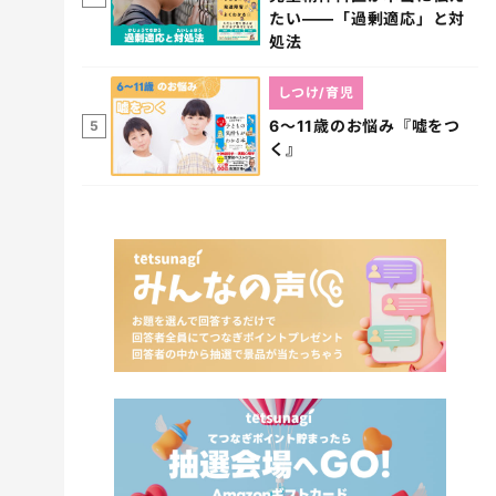
たい――「過剰適応」と対
処法
しつけ/育児
6～11歳のお悩み『嘘をつ
5
く』