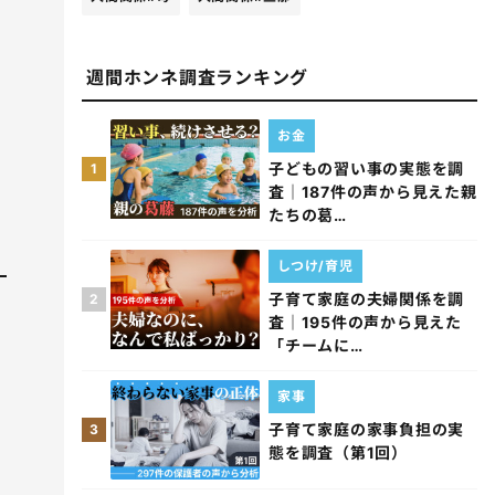
週間ホンネ調査ランキング
お金
子どもの習い事の実態を調
1
査｜187件の声から見えた親
たちの葛…
しつけ/育児
子育て家庭の夫婦関係を調
2
査｜195件の声から見えた
「チームに…
家事
子育て家庭の家事負担の実
3
態を調査（第1回）