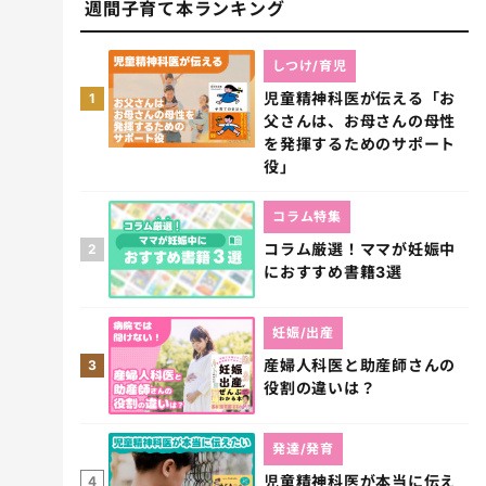
週間子育て本ランキング
しつけ/育児
児童精神科医が伝える「お
1
父さんは、お母さんの母性
を発揮するためのサポート
役」
コラム特集
コラム厳選！ママが妊娠中
2
におすすめ書籍3選
妊娠/出産
産婦人科医と助産師さんの
3
役割の違いは？
発達/発育
児童精神科医が本当に伝え
4