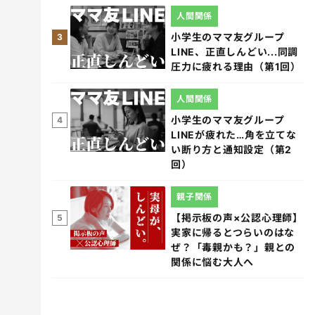
人間関係
小学生のママ友グループ
3
LINE、正直しんどい...同調
圧力に疲れる理由（第1回）
人間関係
小学生のママ友グループ
4
LINEが疲れた…角を立てな
い断り方と通知設定（第2
回）
親子関係
【掲示板の声×公認心理師】
5
実家に帰るとつらいのはな
ぜ？「毒親かも？」親との
関係に悩む大人へ