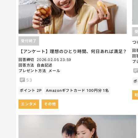
受付終了
つ
回
【アンケート】理想のひとり時間、何日あれば満足？
回
回答締切
2026.02.05 23:59
プ
回答方法
自由記述
プレゼント方法
メール
53
ポ
ポイント 2P
Amazonギフトカード 100円分 1名
エンタメ
その他