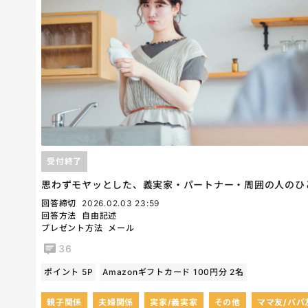
受付終了
思わずモヤッとした、義実家・パートナー・周囲の人のひ
回答締切
2026.02.03 23:59
回答方法
自由記述
プレゼント方法
メール
36
ポイント 5P
Amazonギフトカード 100円分 2名
親子関係
夫婦関係
実家/義実家
その他
ママ友/パパ