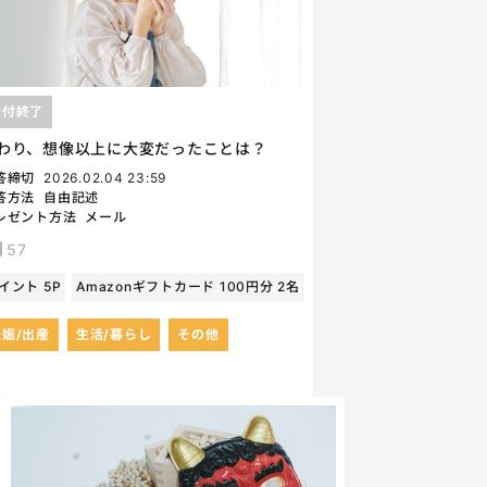
受付終了
わり、想像以上に大変だったことは？
答締切
2026.02.04 23:59
答方法
自由記述
レゼント方法
メール
57
イント 5P
Amazonギフトカード 100円分 2名
妊娠/出産
生活/暮らし
その他