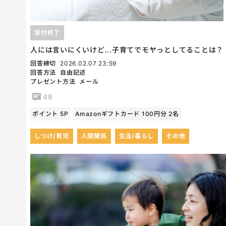
受付終了
人には言いにくいけど...子育てでモヤっとしてることは？
回答締切
2026.02.07 23:59
回答方法
自由記述
プレゼント方法
メール
48
ポイント 5P
Amazonギフトカード 100円分 2名
しつけ/育児
人間関係
生活/暮らし
その他