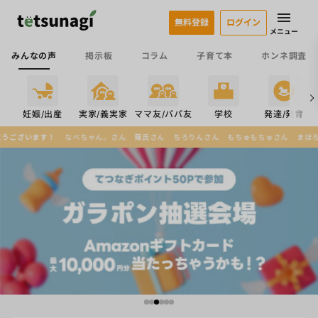
無料登録
ログイン
メニュー
みんなの声
掲示板
コラム
子育て本
ホンネ調査
係
妊娠/出産
実家/義実家
ママ友/パパ友
学校
発達/発育
べちゃん。さん
薙氏さん
ちろりんさん
もちゅもちゅさん
まほろばさん
あっきーさ