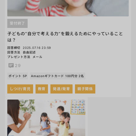
受付終了
子どもの”自分で考える力”を鍛えるためにやっていること
は？
回答締切
2025.07.16 23:59
回答方法
自由記述
プレゼント方法
メール
29
ポイント 5P
Amazonギフトカード 100円分 2名
しつけ/育児
教育
発達/発育
親子関係