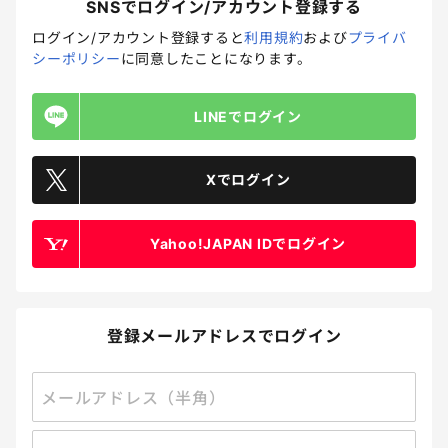
SNSでログイン/アカウント登録する
受付終了
ログイン/アカウント登録すると
利用規約
および
プライバ
【アンケート】夏休みのあなたの恋愛エピーソード
シーポリシー
に同意したことになります。
回答締切
2025.07.14 23:59
回答方法
自由記述
プレゼント方法
メール
LINEでログイン
28
ポイント 5P
Amazonギフトカード 100円分 2名
Xでログイン
イベント
Yahoo!JAPAN IDでログイン
登録メールアドレスでログイン
メールアドレス（半角）