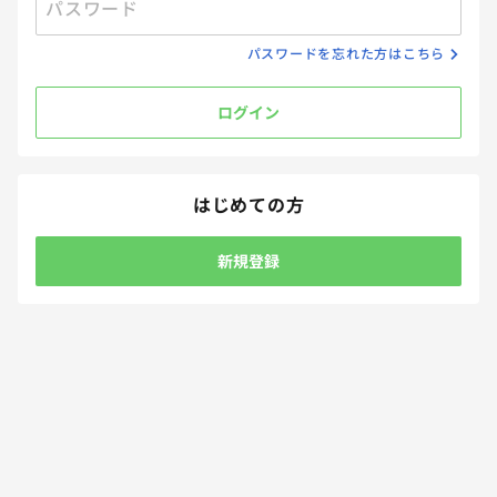
パスワード
受付終了
パスワードを忘れた方はこちら
教えて！料理中に起きた子どものヒヤリハットエピソード
ログイン
は？
回答締切
2025.07.14 23:59
回答方法
自由記述
プレゼント方法
メール
はじめての方
28
ポイント 5P
Amazonギフトカード 100円分 2名
新規登録
しつけ/育児
家事
食事