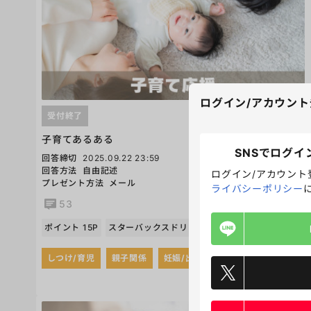
ログイン/アカウント
受付終了
子育てあるある
SNSでログイ
回答締切
2025.09.22 23:59
回答方法
自由記述
ログイン/アカウント
プレゼント方法
メール
ライバシーポリシー
53
ポイント 15P
スターバックスドリンクチケット 500円分 5名
しつけ/育児
親子関係
妊娠/出産