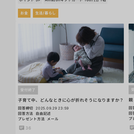
お金
生活/暮らし
受付終了
親
子育て中、どんなときに心が折れそうになりますか？
回
回答締切
2025.09.29 23:59
回
回答方法
自由記述
プ
プレゼント方法
メール
36