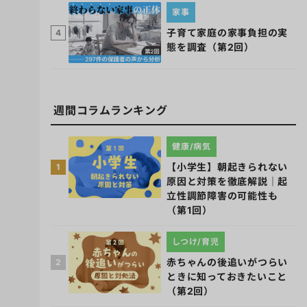
家事
子育て家庭の家事負担の実
4
態を調査（第2回）
週間コラムランキング
健康/病気
【小学生】朝起きられない
1
原因と対策を徹底解説｜起
立性調節障害の可能性も
（第1回）
しつけ/育児
赤ちゃんの後追いがつらい
2
ときに知っておきたいこと
（第2回）