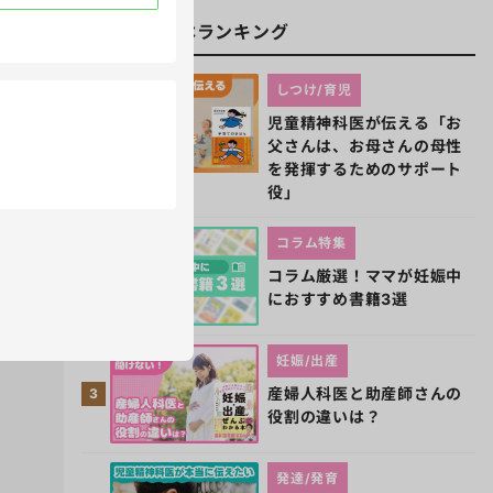
週間子育て本ランキング
しつけ/育児
児童精神科医が伝える「お
1
父さんは、お母さんの母性
を発揮するためのサポート
役」
コラム特集
コラム厳選！ママが妊娠中
2
におすすめ書籍3選
妊娠/出産
産婦人科医と助産師さんの
3
役割の違いは？
発達/発育