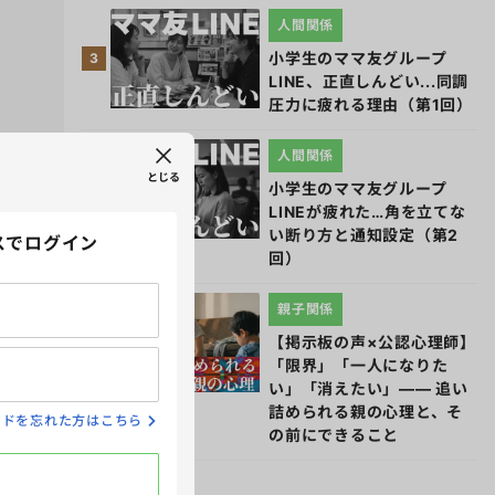
人間関係
小学生のママ友グループ
3
LINE、正直しんどい...同調
圧力に疲れる理由（第1回）
人間関係
とじる
小学生のママ友グループ
4
LINEが疲れた…角を立てな
い断り方と通知設定（第2
スでログイン
回）
親子関係
【掲示板の声×公認心理師】
5
「限界」「一人になりた
い」「消えたい」―― 追い
詰められる親の心理と、そ
ードを忘れた方はこちら
の前にできること