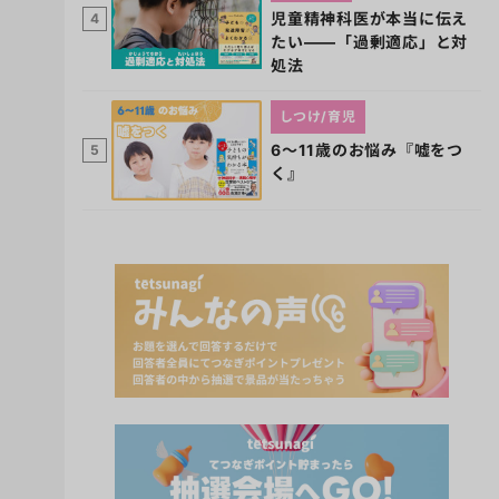
児童精神科医が本当に伝え
4
たい――「過剰適応」と対
処法
しつけ/育児
6～11歳のお悩み『嘘をつ
5
く』