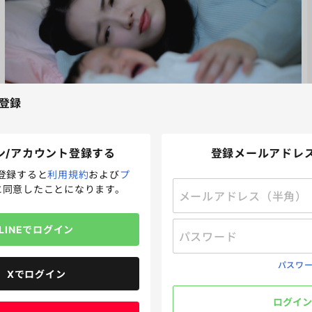
登録
受付終了
ン/アカウント登録する
登録メールアドレ
夜泣きに効果的なおすすめの寝かしつけグッズを教えてください
登録すると
利用規約
および
プ
回答締切
2025.10.01 23:59
に同意したことになります。
回答方法
自由記述
メールアドレス（半角）
プレゼント方法
メール
43
LINEでログイン
パスワード
ポイント 5P
Amazonギフトカード 100円分 2名
パスワ
Xでログイン
しつけ/育児
妊娠/出産
生活/暮らし
ログイン