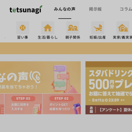
みんなの声
掲示板
コラ
関係
習い事
生活/暮らし
親子関係
妊娠/出産
実家/義実