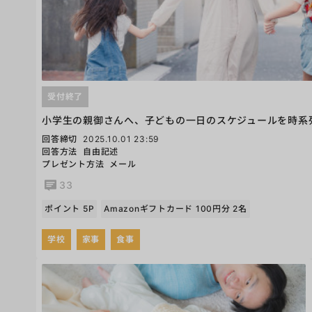
受付終了
小学生の親御さんへ、子どもの一日のスケジュールを時系
回答締切
2025.10.01 23:59
回答方法
自由記述
プレゼント方法
メール
33
ポイント 5P
Amazonギフトカード 100円分 2名
学校
家事
食事