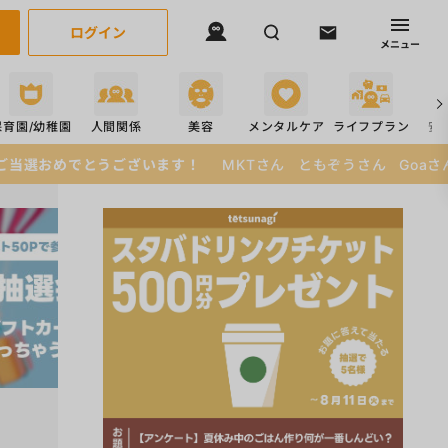
ログイン
メニュー
保育園/幼稚園
人間関係
美容
メンタルケア
ライフプラン
安
す！
MKTさん
ともぞうさん
Goaさん
えぬさん
あみあみさ