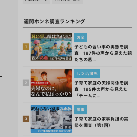
週間ホンネ調査ランキング
お金
子どもの習い事の実態を調
1
査｜187件の声から見えた親
たちの葛…
しつけ/育児
子育て家庭の夫婦関係を調
2
査｜195件の声から見えた
「チームに…
家事
子育て家庭の家事負担の実
3
態を調査（第1回）