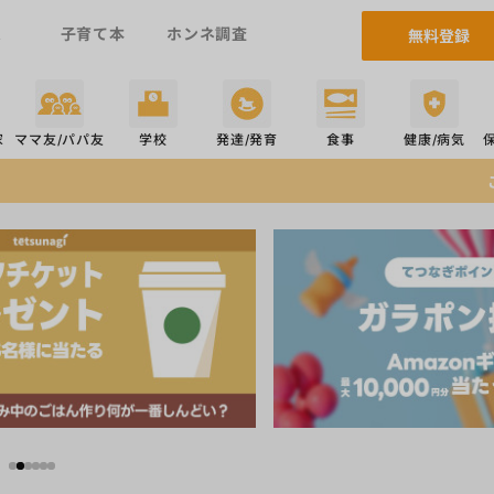
ム
子育て本
ホンネ調査
無料登録
家
ママ友/パパ友
学校
発達/発育
食事
健康/病気
ご当選おめでとうございま